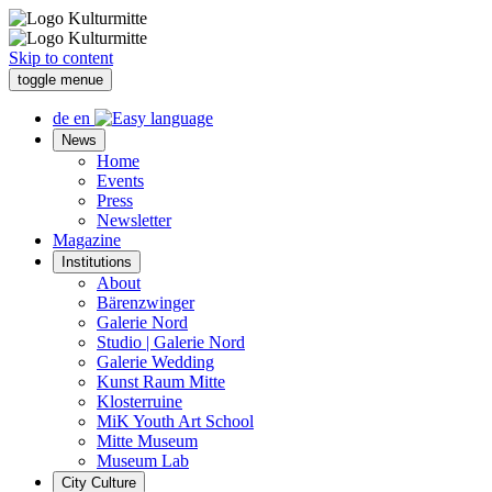
Skip to content
toggle menue
de
en
News
Home
Events
Press
Newsletter
Magazine
Institutions
About
Bärenzwinger
Galerie Nord
Studio | Galerie Nord
Galerie Wedding
Kunst Raum Mitte
Klosterruine
MiK Youth Art School
Mitte Museum
Museum Lab
City Culture