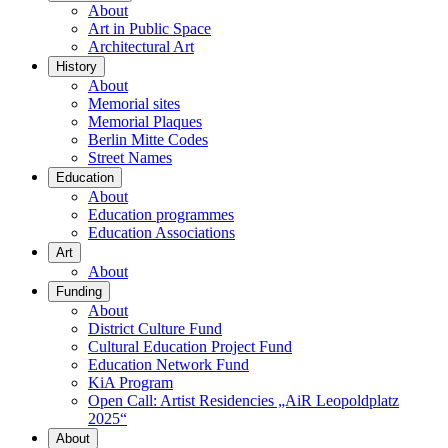
About
Art in Public Space
Architectural Art
History
About
Memorial sites
Memorial Plaques
Berlin Mitte Codes
Street Names
Education
About
Education programmes
Education Associations
Art
About
Funding
About
District Culture Fund
Cultural Education Project Fund
Education Network Fund
KiA Program
Open Call: Artist Residencies „AiR Leopoldplatz
2025“
About