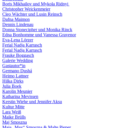
Boris Mikhailov und Mykola Ridnyi
Christopher Weickenmeier
Cleo Wächter und Lusin Reinsch
Dafna Maimon
Dennis Lindenau
Donna Stonecipher und Monika Rinck
Edna Bonhomme und Vanessa Gravenor
Eva-Lena Lörzer
Ferial Nadja Karrasch
Ferial Nadja Karrasch
Frauke Boggasch
Galerie Wedding
Gastautor*in
Germano Dushá
Heimo Lattner
Hilka Dirks
Julia Boek
Karolin Meunier
Katharina Mevissen
Kerstin Wiehe und Jennifer Aksu
Kultur Mitte
Lara Weiß
Maike Brülls
Maj Smoszna
Maja „May“ Smoszna & Malte Pieper