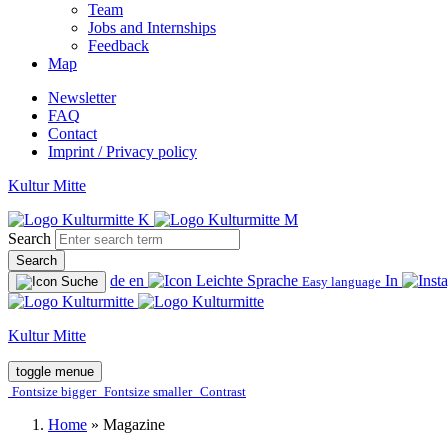
Team
Jobs and Internships
Feedback
Map
Newsletter
FAQ
Contact
Imprint / Privacy policy
Kultur Mitte
Search
Search
de
en
In
Easy language
Kultur Mitte
toggle menue
Fontsize bigger
Fontsize smaller
Contrast
Home
»
Magazine