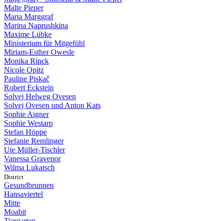
Malte Pieper
Maria Marggraf
Marina Naprushkina
Maxime Lübke
Ministerium für Mitgefühl
Miriam-Esther Owesle
Monika Rinck
Nicole Opitz
Pauline Piskač
Robert Eckstein
Solvej Helweg Ovesen
Solvej Ovesen und Anton Kats
Sophie Aigner
Sophie Westarp
Stefan Höppe
Stefanie Remlinger
Ute Müller-Tischler
Vanessa Gravenor
Wilma Lukatsch
District
Gesundbrunnen
Hansaviertel
Mitte
Moabit
Tiergarten