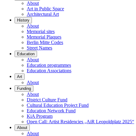
About
Art in Public Space
Architectural Art
History
About
Memorial sites
Memorial Plaques
Berlin Mitte Codes
Street Names
Education
About
Education programmes
Education Associations
Art
About
Funding
About
District Culture Fund
Cultural Education Project Fund
Education Network Fund
KiA Program
Open Call: Artist Residencies „AiR Leopoldplatz 2025“
About
About