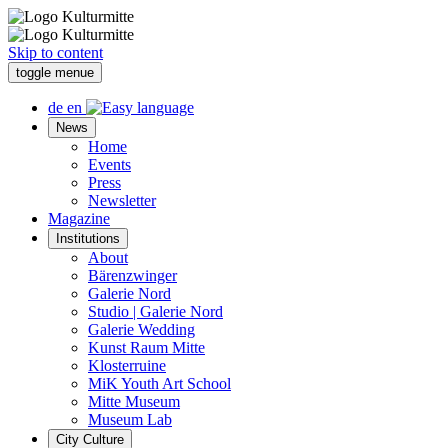
Skip to content
toggle menue
de
en
News
Home
Events
Press
Newsletter
Magazine
Institutions
About
Bärenzwinger
Galerie Nord
Studio | Galerie Nord
Galerie Wedding
Kunst Raum Mitte
Klosterruine
MiK Youth Art School
Mitte Museum
Museum Lab
City Culture