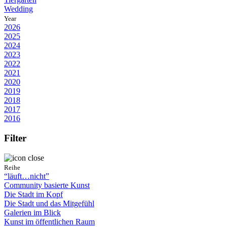
Wedding
Year
2026
2025
2024
2023
2022
2021
2020
2019
2018
2017
2016
Filter
Reihe
“läuft…nicht”
Community basierte Kunst
Die Stadt im Kopf
Die Stadt und das Mitgefühl
Galerien im Blick
Kunst im öffentlichen Raum