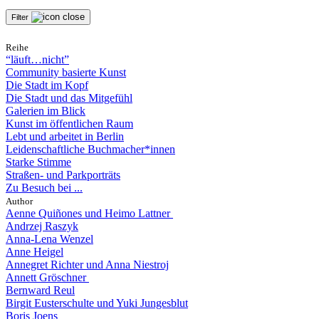
Filter
Reihe
“läuft…nicht”
Community basierte Kunst
Die Stadt im Kopf
Die Stadt und das Mitgefühl
Galerien im Blick
Kunst im öffentlichen Raum
Lebt und arbeitet in Berlin
Leidenschaftliche Buchmacher*innen
Starke Stimme
Straßen- und Parkporträts
Zu Besuch bei ...
Author
Aenne Quiñones und Heimo Lattner
Andrzej Raszyk
Anna-Lena Wenzel
Anne Heigel
Annegret Richter und Anna Niestroj
Annett Gröschner
Bernward Reul
Birgit Eusterschulte und Yuki Jungesblut
Boris Joens