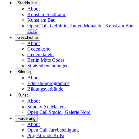
Stadtkultur
About
Kunst im Stadtraum
Kunst am Bau
Open Call: Geführte Touren Monat der Kunst am Bau
2026
Geschichte
About
Gedenkorte
Gedenktafeln
Berlin Mitte Codes
Straßenbenennungen
Bildung
About
Educationprogramme
Bildungsverbünde
Kunst
About
Sunday Art Makers
Open Call Studio | Galerie Nord
Förderung
About
Open Call Jurybeteiligung
Projektfonds KuBi