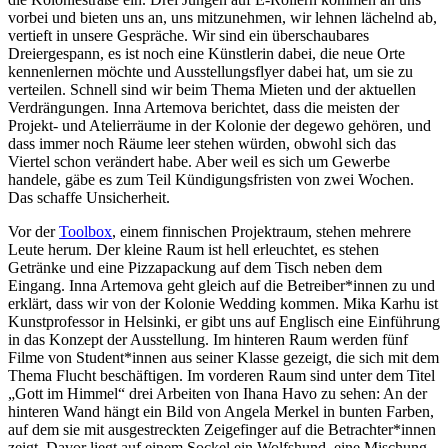
vorbei und bieten uns an, uns mitzunehmen, wir lehnen lächelnd ab,
vertieft in unsere Gespräche. Wir sind ein überschaubares
Dreiergespann, es ist noch eine Künstlerin dabei, die neue Orte
kennenlernen möchte und Ausstellungsflyer dabei hat, um sie zu
verteilen. Schnell sind wir beim Thema Mieten und der aktuellen
Verdrängungen. Inna Artemova berichtet, dass die meisten der
Projekt- und Atelierräume in der Kolonie der degewo gehören, und
dass immer noch Räume leer stehen würden, obwohl sich das
Viertel schon verändert habe. Aber weil es sich um Gewerbe
handele, gäbe es zum Teil Kündigungsfristen von zwei Wochen.
Das schaffe Unsicherheit.
Vor der
Toolbox
, einem finnischen Projektraum, stehen mehrere
Leute herum. Der kleine Raum ist hell erleuchtet, es stehen
Getränke und eine Pizzapackung auf dem Tisch neben dem
Eingang. Inna Artemova geht gleich auf die Betreiber*innen zu und
erklärt, dass wir von der Kolonie Wedding kommen. Mika Karhu ist
Kunstprofessor in Helsinki, er gibt uns auf Englisch eine Einführung
in das Konzept der Ausstellung. Im hinteren Raum werden fünf
Filme von Student*innen aus seiner Klasse gezeigt, die sich mit dem
Thema Flucht beschäftigen. Im vorderen Raum sind unter dem Titel
„Gott im Himmel“ drei Arbeiten von Ihana Havo zu sehen: An der
hinteren Wand hängt ein Bild von Angela Merkel in bunten Farben,
auf dem sie mit ausgestreckten Zeigefinger auf die Betrachter*innen
zeigt. Davor liegt auf einem Sockel ein Wolfshund, eine Mischung