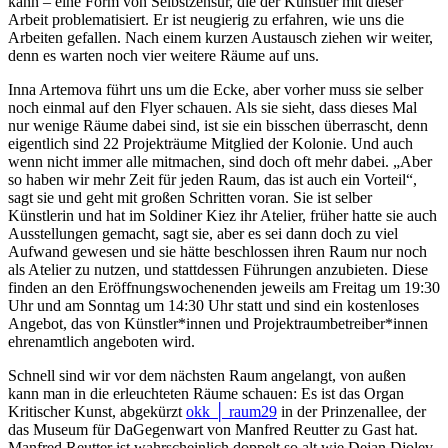
kann – eine Form von Selbstzensur, die der Künstler mit dieser
Arbeit problematisiert. Er ist neugierig zu erfahren, wie uns die
Arbeiten gefallen. Nach einem kurzen Austausch ziehen wir weiter,
denn es warten noch vier weitere Räume auf uns.
Inna Artemova führt uns um die Ecke, aber vorher muss sie selber
noch einmal auf den Flyer schauen. Als sie sieht, dass dieses Mal
nur wenige Räume dabei sind, ist sie ein bisschen überrascht, denn
eigentlich sind 22 Projekträume Mitglied der Kolonie. Und auch
wenn nicht immer alle mitmachen, sind doch oft mehr dabei. „Aber
so haben wir mehr Zeit für jeden Raum, das ist auch ein Vorteil“,
sagt sie und geht mit großen Schritten voran. Sie ist selber
Künstlerin und hat im Soldiner Kiez ihr Atelier, früher hatte sie auch
Ausstellungen gemacht, sagt sie, aber es sei dann doch zu viel
Aufwand gewesen und sie hätte beschlossen ihren Raum nur noch
als Atelier zu nutzen, und stattdessen Führungen anzubieten. Diese
finden an den Eröffnungswochenenden jeweils am Freitag um 19:30
Uhr und am Sonntag um 14:30 Uhr statt und sind ein kostenloses
Angebot, das von Künstler*innen und Projektraumbetreiber*innen
ehrenamtlich angeboten wird.
Schnell sind wir vor dem nächsten Raum angelangt, von außen
kann man in die erleuchteten Räume schauen: Es ist das Organ
Kritischer Kunst, abgekürzt
okk │ raum29
in der Prinzenallee, der
das Museum für DaGegenwart von Manfred Reutter zu Gast hat.
Manfred Reutter ist wahrscheinlich doppelt so alt wie Dejan Djolev