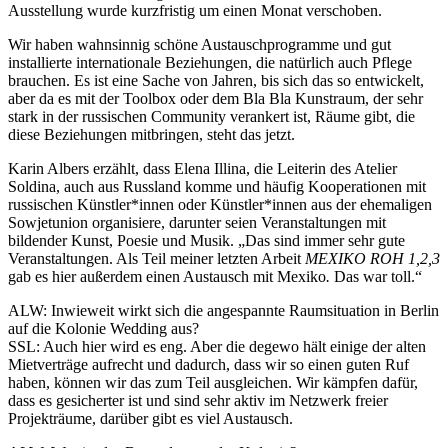
Ausstellung wurde kurzfristig um einen Monat verschoben.
Wir haben wahnsinnig schöne Austauschprogramme und gut
installierte internationale Beziehungen, die natürlich auch Pflege
brauchen. Es ist eine Sache von Jahren, bis sich das so entwickelt,
aber da es mit der Toolbox oder dem Bla Bla Kunstraum, der sehr
stark in der russischen Community verankert ist, Räume gibt, die
diese Beziehungen mitbringen, steht das jetzt.
Karin Albers erzählt, dass Elena Illina, die Leiterin des Atelier
Soldina, auch aus Russland komme und häufig Kooperationen mit
russischen Künstler*innen oder Künstler*innen aus der ehemaligen
Sowjetunion organisiere, darunter seien Veranstaltungen mit
bildender Kunst, Poesie und Musik. „Das sind immer sehr gute
Veranstaltungen. Als Teil meiner letzten Arbeit
MEXIKO ROH 1,2,3
gab es hier außerdem einen Austausch mit Mexiko
.
Das war toll.“
ALW: Inwieweit wirkt sich die angespannte Raumsituation in Berlin
auf die Kolonie Wedding aus?
SSL: Auch hier wird es eng. Aber die degewo hält einige der alten
Mietverträge aufrecht und dadurch, dass wir so einen guten Ruf
haben, können wir das zum Teil ausgleichen. Wir kämpfen dafür,
dass es gesicherter ist und sind sehr aktiv im Netzwerk freier
Projekträume, darüber gibt es viel Austausch.