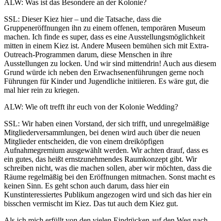
ALW: Was ist das Besondere an der Kolonie?
SSL: Dieser Kiez hier – und die Tatsache, dass die
Gruppeneröffnungen ihn zu einem offenen, temporären Museum
machen. Ich finde es super, dass es eine Ausstellungsmöglichkeit
mitten in einem Kiez ist. Andere Museen bemühen sich mit Extra-
Outreach-Programmen darum, diese Menschen in ihre
Ausstellungen zu locken. Und wir sind mittendrin! Auch aus diesem
Grund würde ich neben den Erwachsenenführungen gerne noch
Führungen für Kinder und Jugendliche initiieren. Es wäre gut, die
mal hier rein zu kriegen.
ALW: Wie oft trefft ihr euch von der Kolonie Wedding?
SSL: Wir haben einen Vorstand, der sich trifft, und unregelmäßige
Mitgliederversammlungen, bei denen wird auch über die neuen
Mitglieder entscheiden, die von einem dreiköpfigen
Aufnahmegremium ausgewählt werden. Wir achten drauf, dass es
ein gutes, das heißt ernstzunehmendes Raumkonzept gibt. Wir
schreiben nicht, was die machen sollen, aber wir möchten, dass die
Räume regelmäßig bei den Eröffnungen mitmachen. Sonst macht es
keinen Sinn. Es geht schon auch darum, dass hier ein
Kunstinteressiertes Publikum angezogen wird und sich das hier ein
bisschen vermischt im Kiez. Das tut auch dem Kiez gut.
Als ich mich erfüllt von den vielen Eindrücken auf den Weg nach