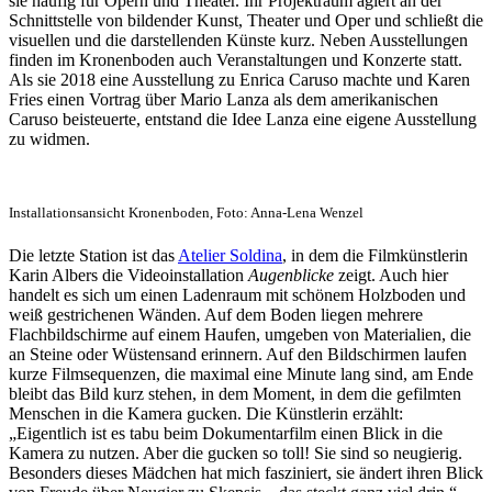
sie häufig für Opern und Theater. Ihr Projektraum agiert an der
Schnittstelle von bildender Kunst, Theater und Oper und schließt die
visuellen und die darstellenden Künste kurz. Neben Ausstellungen
finden im Kronenboden auch Veranstaltungen und Konzerte statt.
Als sie 2018 eine Ausstellung zu Enrica Caruso machte und Karen
Fries einen Vortrag über Mario Lanza als dem amerikanischen
Caruso beisteuerte, entstand die Idee Lanza eine eigene Ausstellung
zu widmen.
Installationsansicht Kronenboden, Foto: Anna-Lena Wenzel
Die letzte Station ist das
Atelier Soldina
, in dem die Filmkünstlerin
Karin Albers die Videoinstallation
Augenblicke
zeigt. Auch hier
handelt es sich um einen Ladenraum mit schönem Holzboden und
weiß gestrichenen Wänden. Auf dem Boden liegen mehrere
Flachbildschirme auf einem Haufen, umgeben von Materialien, die
an Steine oder Wüstensand erinnern. Auf den Bildschirmen laufen
kurze Filmsequenzen, die maximal eine Minute lang sind, am Ende
bleibt das Bild kurz stehen, in dem Moment, in dem die gefilmten
Menschen in die Kamera gucken. Die Künstlerin erzählt:
„Eigentlich ist es tabu beim Dokumentarfilm einen Blick in die
Kamera zu nutzen. Aber die gucken so toll! Sie sind so neugierig.
Besonders dieses Mädchen hat mich fasziniert, sie ändert ihren Blick