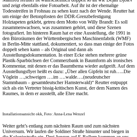
und zeigt ebenfalls eine Fotoarbeit. Auf ihr ist der ehemalige
Todesstreifen in Frohnau zu sehen kurz nach der Wende. Reutter hat
um einige der Betonpfosten der DDR-Grenzbefestigung
Holztapeten geklebt, getreu dem Motto von Willy Brandt: Es soll
zusammenwachsen, was zusammen gehört, und diese Szenen
fotografiert. Im hinteren Raum hat er eine Ausstellung, die 1991 in
den Büroräumen der Württembergischen Maschinenfabrik (WMF)
in Berlin-Mitte stattfand, dokumentiert, so dass man einige der Fotos
doppelt sehen kann – als Original und dann als
Ausstellungsdokumentation. In einer Ecke stehen mehrere grüne
Plastik-Sparbüchsen der Commerzbank in Baumform als ironisches
Kommentar, mit denen er das Baumthema wieder aufgreift. Auf dem
Ausstellungsflyer heißt es dazu: „Über allen Gipfeln ist ruh…..Die
Vöglein …,schweigen ….im ….walde….(neudeutscher
Stammbaum – gesamtdeutscher Hamsterwald)“ Reutter entpuppt
sich als ein Vertreter bissig-kritischen Kunst, der dem Namen des
Raumes, in dem er ausstellt, alle Ehre macht.
Installationsansicht okk, Foto: Anna-Lena Wenzel
Weiter geht’s entlang zum nächsten Raum und zum nächsten
Universum. Wir laufen die Soldiner Straße hinunter und biegen in
die Koloniestraße ein. Drei Jungen auf E-Rollern kommen an uns