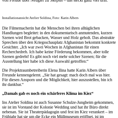
von Freude über Neugier zu Skepsis – das steckt ganz viel drin.“
Installationansicht Atelier Soldina, Foto: Karin Albers
Die Filmemacherin hat die Menschen bei ihren alltäglichen
Handlungen begleitet: in den dokumentarisch anmutenden, kurzen
Szenen wird Brot gebacken, Wasser und Holz geholt. Das abstrakte
Sprechen über den Kriegsschauplatz Afghanistan bekommt konkrete
Gesichter. „Ich war zwei Wochen in Afghanistan für einen
Recherchedreh. Ich habe keine Förderung bekommen, aber tolle
Szenen gedreht! Es gibt noch viel mehr solcher Szenen; für die
Ausstellung hier habe ich diese Auswahl getroffen:“
Die Projektraumbetreiberin Elena Ilina hatte Karin Albers über
Freunde kennengelernt. „Sie hat gesagt: mach doch mal was hier.
Für diesen Ansporn und die Möglichkeit, hier auszustellen, bin ich
ihr dankbar.“
„Damals gab es noch ein schärferes Klima im Kiez“
Ins Atelier Soldina ist auch Susanne Schulze-Jungheim gekommen,
sie ist im Vorstand der Kolonie Wedding und hat ihr Büro direkt
nebenan. Sie ist Theaterpädagogin und fest im Kiez verankert – im
Frühjahr hat sie um die Ecke ein Müllmuseum eröffnet, ist im