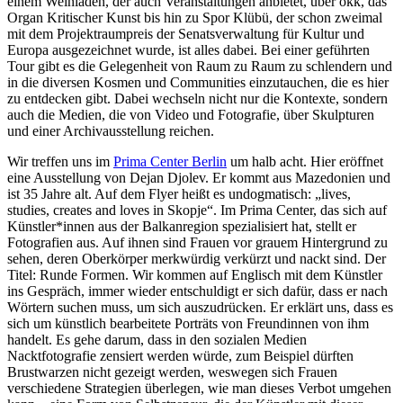
einem Weinladen, der auch Veranstaltungen anbietet, über okk, das
Organ Kritischer Kunst bis hin zu Spor Klübü, der schon zweimal
mit dem Projektraumpreis der Senatsverwaltung für Kultur und
Europa ausgezeichnet wurde, ist alles dabei. Bei einer geführten
Tour gibt es die Gelegenheit von Raum zu Raum zu schlendern und
in die diversen Kosmen und Communities einzutauchen, die es hier
zu entdecken gibt. Dabei wechseln nicht nur die Kontexte, sondern
auch die Medien, die von Video und Fotografie, über Skulpturen
und einer Archivausstellung reichen.
Wir treffen uns im
Prima Center Berlin
um halb acht. Hier eröffnet
eine Ausstellung von Dejan Djolev. Er kommt aus Mazedonien und
ist 35 Jahre alt. Auf dem Flyer heißt es undogmatisch: „lives,
studies, creates and loves in Skopje“. Im Prima Center, das sich auf
Künstler*innen aus der Balkanregion spezialisiert hat, stellt er
Fotografien aus. Auf ihnen sind Frauen vor grauem Hintergrund zu
sehen, deren Oberkörper merkwürdig verkürzt und nackt sind. Der
Titel: Runde Formen. Wir kommen auf Englisch mit dem Künstler
ins Gespräch, immer wieder entschuldigt er sich dafür, dass er nach
Wörtern suchen muss, um sich auszudrücken. Er erklärt uns, dass es
sich um künstlich bearbeitete Porträts von Freundinnen von ihm
handelt. Es gehe darum, dass in den sozialen Medien
Nacktfotografie zensiert werden würde, zum Beispiel dürften
Brustwarzen nicht gezeigt werden, weswegen sich Frauen
verschiedene Strategien überlegen, wie man dieses Verbot umgehen