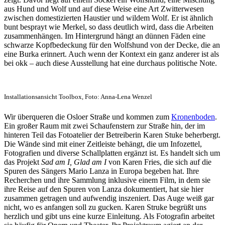
aus Hund und Wolf und auf diese Weise eine Art Zwitterwesen
zwischen domestizierten Haustier und wildem Wolf. Er ist ähnlich
bunt besprayt wie Merkel, so dass deutlich wird, dass die Arbeiten
zusammenhängen. Im Hintergrund hängt an dünnen Fäden eine
schwarze Kopfbedeckung für den Wolfshund von der Decke, die an
eine Burka erinnert. Auch wenn der Kontext ein ganz anderer ist als
bei okk – auch diese Ausstellung hat eine durchaus politische Note.
Installationsansicht Toolbox, Foto: Anna-Lena Wenzel
Wir überqueren die Osloer Straße und kommen zum
Kronenboden
.
Ein großer Raum mit zwei Schaufenstern zur Straße hin, der im
hinteren Teil das Fotoatelier der Betreiberin Karen Stuke beherbergt.
Die Wände sind mit einer Zeitleiste behängt, die um Infozettel,
Fotografien und diverse Schallplatten ergänzt ist. Es handelt sich um
das Projekt
Sad am I, Glad am I
von Karen Fries, die sich auf die
Spuren des Sängers Mario Lanza in Europa begeben hat. Ihre
Recherchen und ihre Sammlung inklusive einem Film, in dem sie
ihre Reise auf den Spuren von Lanza dokumentiert, hat sie hier
zusammen getragen und aufwendig inszeniert. Das Auge weiß gar
nicht, wo es anfangen soll zu gucken. Karen Struke begrüßt uns
herzlich und gibt uns eine kurze Einleitung. Als Fotografin arbeitet