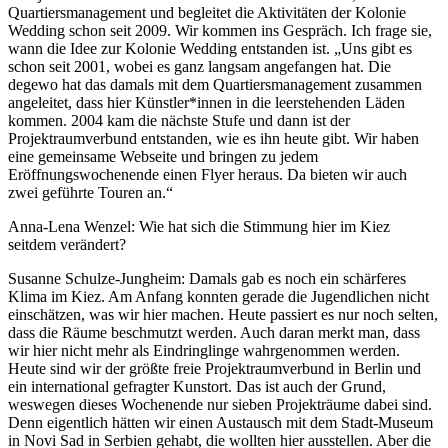
Quartiersmanagement und begleitet die Aktivitäten der Kolonie
Wedding schon seit 2009. Wir kommen ins Gespräch. Ich frage sie,
wann die Idee zur Kolonie Wedding entstanden ist. „Uns gibt es
schon seit 2001, wobei es ganz langsam angefangen hat. Die
degewo hat das damals mit dem Quartiersmanagement zusammen
angeleitet, dass hier Künstler*innen in die leerstehenden Läden
kommen. 2004 kam die nächste Stufe und dann ist der
Projektraumverbund entstanden, wie es ihn heute gibt. Wir haben
eine gemeinsame Webseite und bringen zu jedem
Eröffnungswochenende einen Flyer heraus. Da bieten wir auch
zwei geführte Touren an.“
Anna-Lena Wenzel: Wie hat sich die Stimmung hier im Kiez
seitdem verändert?
Susanne Schulze-Jungheim: Damals gab es noch ein schärferes
Klima im Kiez. Am Anfang konnten gerade die Jugendlichen nicht
einschätzen, was wir hier machen. Heute passiert es nur noch selten,
dass die Räume beschmutzt werden. Auch daran merkt man, dass
wir hier nicht mehr als Eindringlinge wahrgenommen werden.
Heute sind wir der größte freie Projektraumverbund in Berlin und
ein international gefragter Kunstort. Das ist auch der Grund,
weswegen dieses Wochenende nur sieben Projekträume dabei sind.
Denn eigentlich hätten wir einen Austausch mit dem Stadt-Museum
in Novi Sad in Serbien gehabt, die wollten hier ausstellen. Aber die