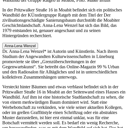
Wandbild der Gruppe Ratgeb in Moabit, Foto: Maike Brülls
In der Pritzwalker Straße 16 in Moabit befindet sich ein politisches
Wandbild der KÜnstlergruppe Ratgeb mit dem Titel der Der
zivilisationsgeschädigte Sanierungsbaum durchstößt die Moabiter
Geschichtslandschaft. Anna-Lena Wenzel hat sich das Bild, das
1979 entstanden ist, genauer angeschaut und zu seinen
Hintergründen recherchiert.
Anna-Lena Wenzel
Dr. Anna-Lena Wenzel* ist Autorin und Künstlerin. Nach ihrem
Studium der Angewandten Kulturwissenschaften in Lüneburg
promovierte sie über „Grenzüberschreitungen in der
Gegenwartskunst“. Sie betreibt das Online-Magazin 99 % Urban
und den Radiosalon für Alltägliches und ist in unterschiedlichen
kollektiven Zusammenhängen unterwegs.
Versteckt hinter Bäumen und etwas verblasst befindet sich in der
Pritzwalker Straße 16 in Moabit an der Seitenwand eines Hauses ein
Wandbild. Auf ihm ist eine historische Stadtlandschaft zu sehen, die
von einem merkwürdigen Baum dominiert wird. Statt eine
Werbebotschaft zu verkünden, wie viele seiner aktuellen Kollegen,
oder im grellen Graffitistyle einen Schriftzug oder ein abstraktes
Muster darzustellen, ist hier erst einmal unklar, was für eine
Botschaft vermittelt werden soll. Es bedarf ein wenig Recherche,
um herauszufinden, was es mit dem Wandbild auf sich hat. Das hat