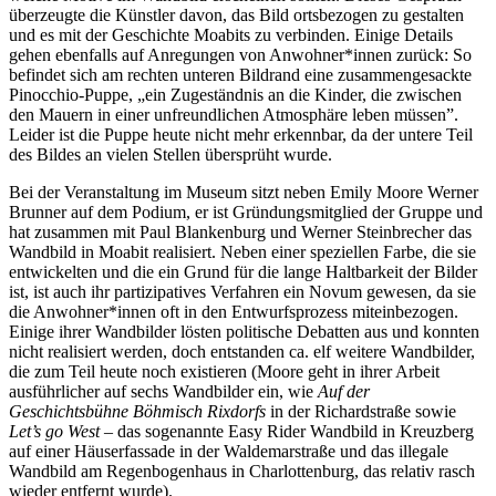
überzeugte die Künstler davon, das Bild ortsbezogen zu gestalten
und es mit der Geschichte Moabits zu verbinden. Einige Details
gehen ebenfalls auf Anregungen von Anwohner*innen zurück: So
befindet sich am rechten unteren Bildrand eine zusammengesackte
Pinocchio‐Puppe, „ein Zugeständnis an die Kinder, die zwischen
den Mauern in einer unfreundlichen Atmosphäre leben müssen”.
Leider ist die Puppe heute nicht mehr erkennbar, da der untere Teil
des Bildes an vielen Stellen übersprüht wurde.
Bei der Veranstaltung im Museum sitzt neben Emily Moore Werner
Brunner auf dem Podium, er ist Gründungsmitglied der Gruppe und
hat zusammen mit Paul Blankenburg und Werner Steinbrecher das
Wandbild in Moabit realisiert. Neben einer speziellen Farbe, die sie
entwickelten und die ein Grund für die lange Haltbarkeit der Bilder
ist, ist auch ihr partizipatives Verfahren ein Novum gewesen, da sie
die Anwohner*innen oft in den Entwurfsprozess miteinbezogen.
Einige ihrer Wandbilder lösten politische Debatten aus und konnten
nicht realisiert werden, doch entstanden ca. elf weitere Wandbilder,
die zum Teil heute noch existieren (Moore geht in ihrer Arbeit
ausführlicher auf sechs Wandbilder ein, wie
Auf der
Geschichtsbühne Böhmisch Rixdorfs
in der Richardstraße sowie
Let’s go West –
das sogenannte Easy Rider Wandbild in Kreuzberg
auf einer Häuserfassade in der Waldemarstraße und das illegale
Wandbild am Regenbogenhaus in Charlottenburg, das relativ rasch
wieder entfernt wurde).