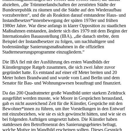
abzielten, „die Trümmerlandschaften der zerstörten Städte der
Bundesrepublik zu räumen und die Städte auf den Wiederaufbau
vorzubereiten“, und die als Reaktion darauf entstandene Haus‐ und
Instandbesetzer*innenbewegung der späten 1970er und frühen
1980er Jahre. War diese anfangs in klarer Opposition zu staatlichen
Maßnahmen entstanden, änderte sich dies 1979 mit dem Beginn der
Internationalen Bauausstellung (IBA), „die danach strebte, dem
Beispiel der Instandbesetzer zu folgen, um nachhaltigere und
bodenständige Sanierungsmaßnahmen in die offiziellen
Stadterneuerungsprogramme einzugliedern.“
Die IBA fiel mit der Ausführung des ersten Wandbilds der
Künstlergruppe Ratgeb zusammen, die sich zwei Jahre zuvor
gegründet hatte. Es entstand auf einer elf Meter breiten und 20
Meter hohen Brandwand und wurde vom Land Berlin und dem
Senator für Bau- und Wohnungswesen beauftragt und finanziert.
Da das 200 Quadratmeter große Wandbild unter starkem Zeitdruck
ausgeführt werden musste, wie Moore in Gesprächen herausfand,
gab es nicht ausreichend Zeit für die Künstler, Gespräche mit den
Bewohner*innen zu führen, um ihre Vorstellungen in den Entwurf
mit einzubeziehen, wie sie es sich gewünscht hätten, und wie sie es
bei folgenden Aufträgen umgesetzt haben. Die Künstler haben
stattdessen den Betroffenenrat des Sanierungsgebietes befragt,
welche Motive im Wandbild erscheinen sollten. Dieses Gespräch