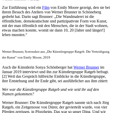
Zur Einführung wird ein
Film
von Emily Moore gezeigt, den sie bei
ihrem Besuch des Ateliers von Werner Brunner in Schöneberg
gedreht hat. Darin sagt Brunner: „Die Wandmalerei ist die
öffentlichste, demokratischste und partizipativste Form von Kunst,
mit der man öffentlich mit den Menschen, die in der Stadt wohnen,
etwas machen konnte, womit sie dann 10, 20 [Jahre und länger!]
leben mussten.“
Werner Brunner, Screenshot aus „Die Künstlergruppe Ratgeb. Die Verteidigung
der Kunst“ von Emily Moore, 2019
Auch die Künstlerin Sonya Schönberger hat
Werner Brunner
im
Januar 2019 interviewt und ihn zur Künstlergruppe Ratgeb befragt.
[2] Weil das Gespräch hilfreiche Einblicke in die Künstlergruppe,
ihre Entstehung und ihr Ende gibt, sei ausführlicher aus ihm zitiert:
Wer war die Künstlergruppe Ratgeb und wie seid ihr auf den
Namen gekommen?
Werner Brunner: Die Künstlergruppe Ratgeb nannte sich nach Jörg
Ratgeb, ein Zeitgenosse von Dürer, der gevierteilt wurde, von vier
Pferden zerrissen, in Pforzheim. Das war so unser Ding. Und wir