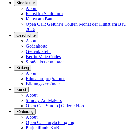
Stadtkultur
About
Kunst im Stadtraum
Kunst am Bau
Open Call: Geführte Touren Monat der Kunst am Bau
2026
Geschichte
About
Gedenkorte
Gedenktafeln
Berlin Mitte Codes
Straßenbenennungen
Bildung
About
Educationprogramme
Bildungsverbünde
Kunst
About
Sunday Art Makers
Open Call Studio | Galerie Nord
Förderung
About
Open Call Jurybeteiligung
Projektfonds KuBi