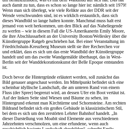
auch damit zu tun, dass es schon so lange hier ist: nämlich seit 1979!
Wenn man sich überlegt, wie viele Relikte aus der DDR seit der
Wende verschwunden sind, ist es wirklich erstaunlich, dass sich
dieses Wandbild so lange halten konnte. Manchmal muss halt erst
jemand von weit herkommen, um den Blick auf das Naheliegende
zu werfen – wie in diesem Fall die US-Amerikanerin Emily Moore,
die ihre Abschlussarbeit an der University Boston/Wellesley über die
Künstlergruppe Ratgeb geschrieben hat. Bei einer Veranstaltung im
Friedrichshain-Kreuzberg Museum stellt sie ihre Recherchen vor
und erklärt, dass es sich um das erste Wandbild der Künstlergruppe
handelt und um das zweite Wandgemälde überhaupt, das in West‐
Berlin seit der Wanddekorationskunst der Belle Epoque entstanden
ist.
Doch bevor die Hintergründe erläutert werden, soll zunächst das
Bild genauer angeschaut werden. Im Mittelpunkt befindet sich eine
scheinbar idyllische Landschaft, die am unteren Rand von einem
Fluss (der Spree) begrenzt wird, an dessen Ufer ein Boot vertäut ist.
Auf der linken Seite sind Wiesen und Bäume zu sehen, im
Hintergrund erkennt man Kirchtürme und Schornsteine. Am rechten
Bildrand befindet sich ein großes Gebäude in klassizistischem Stil,
bei dem es sich um den zerstörten Lehrter Bahnhof handelt. „In
dieser Darstellung von Moabit sind Elemente aus verschiedenen
Jahrzehnten verschmolzen, um eine erfundene, wenn auch
geschichtlich basierte Landschaft abzubilden“, schreibt Emily