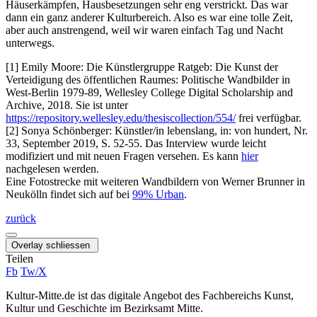
Häuserkämpfen, Hausbesetzungen sehr eng verstrickt. Das war
dann ein ganz anderer Kulturbereich. Also es war eine tolle Zeit,
aber auch anstrengend, weil wir waren einfach Tag und Nacht
unterwegs.
[1] Emily Moore: Die Künstlergruppe Ratgeb: Die Kunst der
Verteidigung des öffentlichen Raumes: Politische Wandbilder in
West-Berlin 1979-89, Wellesley College Digital Scholarship and
Archive, 2018. Sie ist unter
https://repository.wellesley.edu/thesiscollection/554/
frei verfügbar.
[2] Sonya Schönberger: Künstler/in lebenslang, in: von hundert, Nr.
33, September 2019, S. 52-55. Das Interview wurde leicht
modifiziert und mit neuen Fragen versehen. Es kann
hier
nachgelesen werden.
Eine Fotostrecke mit weiteren Wandbildern von Werner Brunner in
Neukölln findet sich auf bei
99% Urban
.
zurück
Overlay schliessen
Teilen
Fb
Tw/X
Kultur-Mitte.de ist das digitale Angebot des Fachbereichs Kunst,
Kultur und Geschichte im Bezirksamt Mitte.