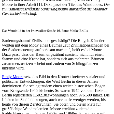
Moore in ihrer Arbeit [1]. Dazu passt der Titel des Wandbildes:
Der
zivilisationsgeschädigte Sanierungsbaum durchstößt die Moabiter
Geschichtslandschaft.
Das Wandbild in der Pritzwalker Straße 16, Foto: Maike Brülls
Sanierungsbaum? Zivilisationsgeschädigt? Die Ratgeb-Künstler
wollten mit dem Motiv eines Baumes „auf Zivilisationsschäden bei
der Stadterneuerung aufmerksam machen”, heißt es bei Moore.
Dazu passt, dass der Baum ungezähmt aussieht, nicht nur einen
Stamm und eine Krone hat, sondern sich aus mehreren Bäumen
zusammenzusetzen scheint und zudem von Schlingpflanzen
umrankt wird.
Emily Moore
setzt das Bild in den Kontext breiterer sozialer und
politischer Entwicklungen, die West-Berlin in diesen Jahren
dominierten. Sie schlägt zudem einen weiten historischen Bogen
vom Kriegsende 1945 bis heute. So waren 1945 von den 1939 in
Berlin registrierten 1.502.383Wohnungen noch 976.500 intakt. Die
Lücken im Stadtbild zeugen, auch wenn sie weniger werden, bis
heute von diesen Zerstörungen. Sie boten und bieten Platz für
großflächige Wandmalereien. Moore erwähnt zudem die
Kahlschlagsanierungen der 1950er und 1960er Jahre, die darauf