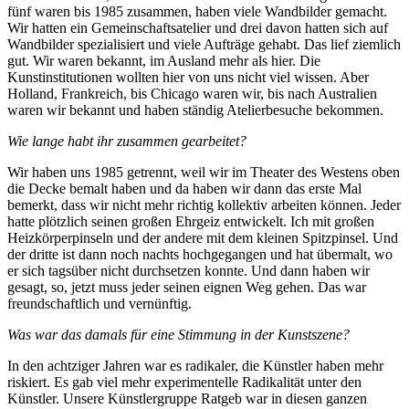
fünf waren bis 1985 zusammen, haben viele Wandbilder gemacht.
Wir hatten ein Gemeinschaftsatelier und drei davon hatten sich auf
Wandbilder spezialisiert und viele Aufträge gehabt. Das lief ziemlich
gut. Wir waren bekannt, im Ausland mehr als hier. Die
Kunstinstitutionen wollten hier von uns nicht viel wissen. Aber
Holland, Frankreich, bis Chicago waren wir, bis nach Australien
waren wir bekannt und haben ständig Atelierbesuche bekommen.
Wie lange habt ihr zusammen gearbeitet?
Wir haben uns 1985 getrennt, weil wir im Theater des Westens oben
die Decke bemalt haben und da haben wir dann das erste Mal
bemerkt, dass wir nicht mehr richtig kollektiv arbeiten können. Jeder
hatte plötzlich seinen großen Ehrgeiz entwickelt. Ich mit großen
Heizkörperpinseln und der andere mit dem kleinen Spitzpinsel. Und
der dritte ist dann noch nachts hochgegangen und hat übermalt, wo
er sich tagsüber nicht durchsetzen konnte. Und dann haben wir
gesagt, so, jetzt muss jeder seinen eignen Weg gehen. Das war
freundschaftlich und vernünftig.
Was war das damals für eine Stimmung in der Kunstszene?
In den achtziger Jahren war es radikaler, die Künstler haben mehr
riskiert. Es gab viel mehr experimentelle Radikalität unter den
Künstler. Unsere Künstlergruppe Ratgeb war in diesen ganzen