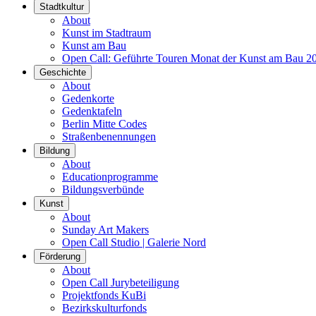
Stadtkultur
About
Kunst im Stadtraum
Kunst am Bau
Open Call: Geführte Touren Monat der Kunst am Bau 2
Geschichte
About
Gedenkorte
Gedenktafeln
Berlin Mitte Codes
Straßenbenennungen
Bildung
About
Educationprogramme
Bildungsverbünde
Kunst
About
Sunday Art Makers
Open Call Studio | Galerie Nord
Förderung
About
Open Call Jurybeteiligung
Projektfonds KuBi
Bezirkskulturfonds