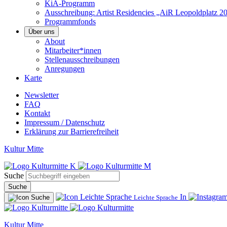
KiA-Programm
Ausschreibung: Artist Residencies „AiR Leopoldplatz 2
Programmfonds
Über uns
About
Mitarbeiter*innen
Stellenausschreibungen
Anregungen
Karte
Newsletter
FAQ
Kontakt
Impressum / Datenschutz
Erklärung zur Barrierefreiheit
Kultur Mitte
Suche
Suche
In
Leichte Sprache
Kultur Mitte