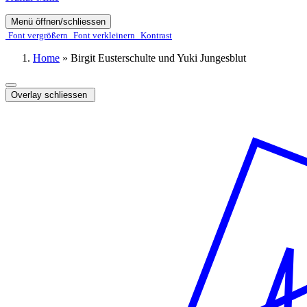
Menü öffnen/schliessen
Font ver­­größern
Font ver­­kleinern
Kontrast
Home
»
Birgit Eusterschulte und Yuki Jungesblut
Overlay schliessen