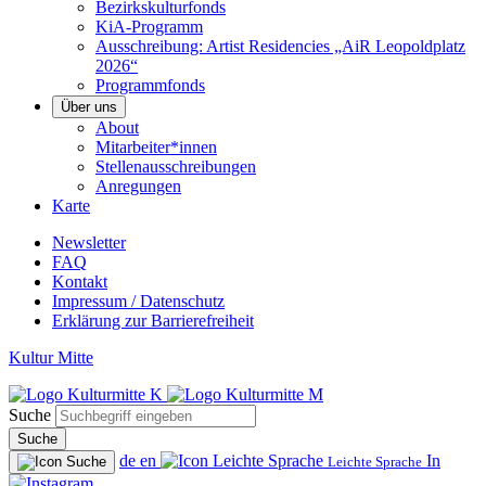
Bezirkskulturfonds
KiA-Programm
Ausschreibung: Artist Residencies „AiR Leopoldplatz
2026“
Programmfonds
Über uns
About
Mitarbeiter*innen
Stellenausschreibungen
Anregungen
Karte
Newsletter
FAQ
Kontakt
Impressum / Datenschutz
Erklärung zur Barrierefreiheit
Kultur Mitte
Suche
Suche
de
en
In
Leichte Sprache