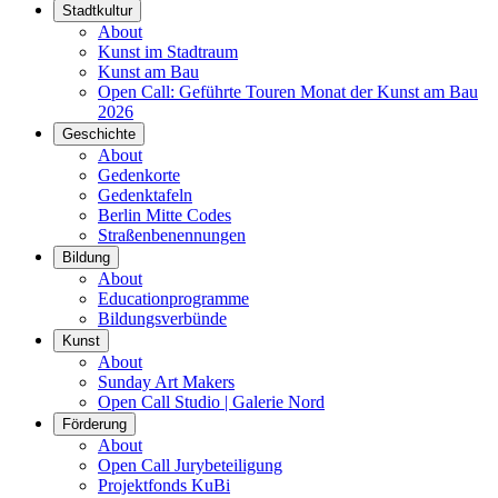
Stadtkultur
About
Kunst im Stadtraum
Kunst am Bau
Open Call: Geführte Touren Monat der Kunst am Bau
2026
Geschichte
About
Gedenkorte
Gedenktafeln
Berlin Mitte Codes
Straßenbenennungen
Bildung
About
Educationprogramme
Bildungsverbünde
Kunst
About
Sunday Art Makers
Open Call Studio | Galerie Nord
Förderung
About
Open Call Jurybeteiligung
Projektfonds KuBi