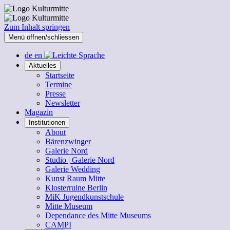
Zum Inhalt springen
Menü öffnen/schliessen
de
en
Aktuelles
Startseite
Termine
Presse
Newsletter
Magazin
Institutionen
About
Bärenzwinger
Galerie Nord
Studio | Galerie Nord
Galerie Wedding
Kunst Raum Mitte
Klosterruine Berlin
MiK Jugendkunstschule
Mitte Museum
Dependance des Mitte Museums
CAMPI