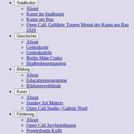
Stadtkultur
About
Kunst im Stadtraum
Kunst am Bau
Open Call: Geführte Touren Monat der Kunst am Bau
2026
Geschichte
About
Gedenkorte
Gedenktafeln
Berlin Mitte Codes
Straßenbenennungen
Bildung
About
Educationprogramme
Bildungsverbünde
Kunst
About
Sunday Art Makers
Open Call Studio | Galerie Nord
Förderung
About
Open Call Jurybeteiligung
Projektfonds KuBi