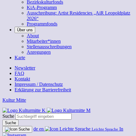
Bezirkskulturfonds
KiA-Programm
Ausschreibung: Artist Residencies „AiR Leopoldplatz
2026“
Programmfonds
Über uns
About
Mitarbeiter*innen
Stellenausschreibungen
Anregungen
Karte
Newsletter
FAQ
Kontakt
Impressum / Datenschutz
Erklärung zur Barrierefreiheit
Kultur Mitte
Suche
Suche
de
en
In
Leichte Sprache