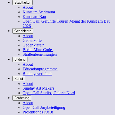
Stadtkultur
About
Kunst im Stadtraum
Kunst am Bau
Open Call: Geführte Touren Monat der Kunst am Bau
2026
Geschichte
About
Gedenkorte
Gedenktafeln
Berlin Mitte Codes
Straßenbenennungen
Bildung
About
Educationprogramme
Bildungsverbünde
Kunst
About
Sunday Art Makers
Open Call Studio | Galerie Nord
Förderung
About
Open Call Jurybeteiligung
Projektfonds KuBi