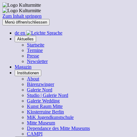
Zum Inhalt springen
Menü öffnen/schliessen
de
en
Aktuelles
Startseite
Termine
Presse
Newsletter
Magazin
Institutionen
About
Bärenzwinger
Galerie Nord
Studio | Galerie Nord
Galerie Wedding
Kunst Raum Mitte
Klosterruine Berlin
MiK Jugendkunstschule
Mitte Museum
Dependance des Mitte Museums
CAMPI