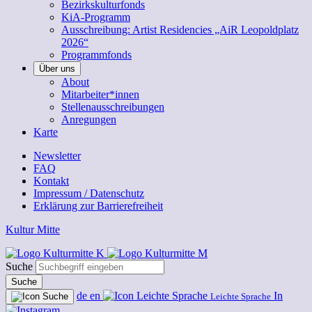
Bezirkskulturfonds
KiA-Programm
Ausschreibung: Artist Residencies „AiR Leopoldplatz
2026“
Programmfonds
Über uns
About
Mitarbeiter*innen
Stellenausschreibungen
Anregungen
Karte
Newsletter
FAQ
Kontakt
Impressum / Datenschutz
Erklärung zur Barrierefreiheit
Kultur Mitte
Suche
Suche
de
en
In
Leichte Sprache