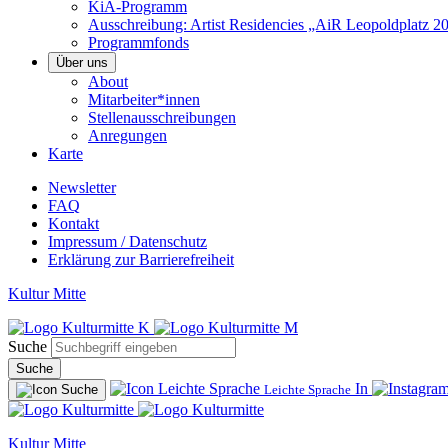
KiA-Programm
Ausschreibung: Artist Residencies „AiR Leopoldplatz 2
Programmfonds
Über uns
About
Mitarbeiter*innen
Stellenausschreibungen
Anregungen
Karte
Newsletter
FAQ
Kontakt
Impressum / Datenschutz
Erklärung zur Barrierefreiheit
Kultur Mitte
Suche
Suche
In
Leichte Sprache
Kultur Mitte