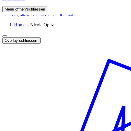
Menü öffnen/schliessen
Font ver­­größern
Font ver­­kleinern
Kontrast
Home
»
Nicole Opitz
Overlay schliessen