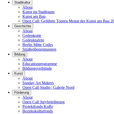
Stadtkultur
About
Kunst im Stadtraum
Kunst am Bau
Open Call: Geführte Touren Monat der Kunst am Bau 2
Geschichte
About
Gedenkorte
Gedenktafeln
Berlin Mitte Codes
Straßenbenennungen
Bildung
About
Educationprogramme
Bildungsverbünde
Kunst
About
Sunday Art Makers
Open Call Studio | Galerie Nord
Förderung
About
Open Call Jurybeteiligung
Projektfonds KuBi
Bezirkskulturfonds