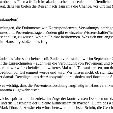
wobei das Thema freilich im akademischen, musealen und öffentlichen Be
arbeit, dagegen bieten die Reisen nach Tansania die Chance, vor Ort mit
anknüpfen?
ammlungen, die Dokumente wie Korrespondenzen, Verwaltungsunterlagen, 
Hauses und Provenienzfragen. Zudem gibt es einzelne Wissenschaftler*i
essentiell ist, zu wissen, wo die Objekte herkommen. Was sich nur lang
im Haus angestoßen, das ist gut.
 Ende des Jahres erscheinen soll. Zudem veranstalten wir im Septemb
uf die Einreichungen – auch weil die Verbindung von Provenienz und N
werden wir wahrscheinlich ein weiteres Mal nach Tansania reisen, um d
edition vor Ort erinnert wurde und wird. Wir wissen nicht, ob sich Erz
er damals Beteiligten aus der Anonymität herausholen und ihnen eine S
re es wichtig, dass die Provenienzforschung langfristig im Haus verank
ansania zu gewährleisten.
hst spürbar – nicht zuletzt im Zuge der kontroversen Debatten um das
g und die Geschichte der Objekte aufmerksam zu machen. Durch das
Ku
k Dion. Jetzt wäre ein wünschenswerter nächster Schritt, die Geschich