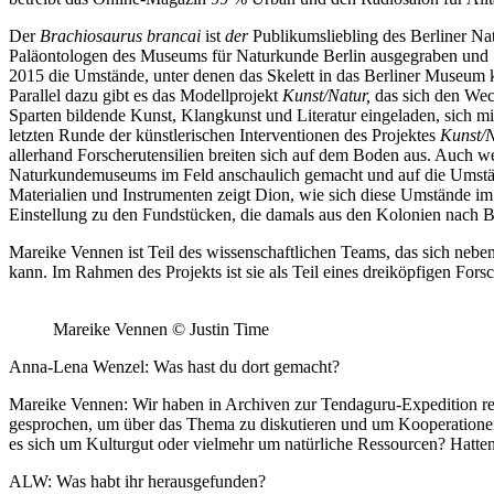
Der
Brachiosaurus brancai
ist
der
Publikumsliebling des Berliner Na
Paläontologen des Museums für Naturkunde Berlin ausgegraben und 19
2015 die Umstände, unter denen das Skelett in das Berliner Museum 
Parallel dazu gibt es das Modellprojekt
Kunst/Natur,
das sich den We
Sparten bildende Kunst, Klangkunst und Literatur eingeladen, sich 
letzten Runde der künstlerischen Interventionen des Projektes
Kunst/
allerhand Forscherutensilien breiten sich auf dem Boden aus. Auch we
Naturkundemuseums im Feld anschaulich gemacht und auf die Umständ
Materialien und Instrumenten zeigt Dion, wie sich diese Umstände im 
Einstellung zu den Fundstücken, die damals aus den Kolonien nach Be
Mareike Vennen ist Teil des wissenschaftlichen Teams, das sich nebe
kann. Im Rahmen des Projekts ist sie als Teil eines dreiköpfigen Fors
Mareike Vennen © Justin Time
Anna-Lena Wenzel: Was hast du dort gemacht?
Mareike Vennen: Wir haben in Archiven zur Tendaguru-Expedition rec
gesprochen, um über das Thema zu diskutieren und um Kooperationen a
es sich um Kulturgut oder vielmehr um natürliche Ressourcen? Hatten 
ALW: Was habt ihr herausgefunden?