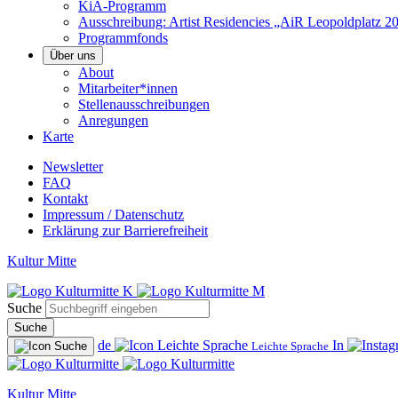
KiA-Programm
Ausschreibung: Artist Residencies „AiR Leopoldplatz 2
Programmfonds
Über uns
About
Mitarbeiter*innen
Stellenausschreibungen
Anregungen
Karte
Newsletter
FAQ
Kontakt
Impressum / Datenschutz
Erklärung zur Barrierefreiheit
Kultur Mitte
Suche
Suche
de
In
Leichte Sprache
Kultur Mitte