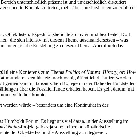
reich unterschiedlich präsent ist und unterschiedlich diskutiert
 Menschen in Kontakt zu treten, mehr über ihre Positionen zu erfahren
Objektlisten, Expeditionsberichte archiviert und bearbeitet. Dort
nnen, die sich intensiv mit diesem Thema auseinandersetzen – was
sam ändert, ist die Einstellung zu diesem Thema. Aber durch das
er 2018 eine Konferenz zum Thema
Politics of Natural History, or: How
aturkundemuseen bis jetzt noch wenig öffentlich diskutiert worden
ort gemeinsam mit tansanischen Kollegen in der Nähe der Fundstellen
ählungen über die Fossilienfunde erhalten haben. Es geht darum, mit
timme verleihen könnte.
ert werden würde – besonders um eine Kontinuität in der
 Humboldt Forum. Es liegt uns viel daran, in der Ausstellung im
nst Natur
-Projekt gab es ja schon einzelne künstlerische
te der Objekte fest in die Ausstellung zu integrieren.