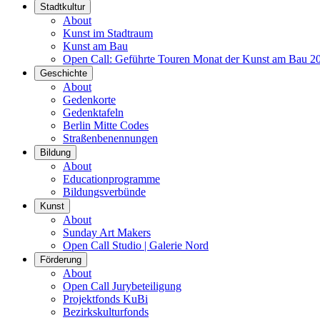
Stadtkultur
About
Kunst im Stadtraum
Kunst am Bau
Open Call: Geführte Touren Monat der Kunst am Bau 2
Geschichte
About
Gedenkorte
Gedenktafeln
Berlin Mitte Codes
Straßenbenennungen
Bildung
About
Educationprogramme
Bildungsverbünde
Kunst
About
Sunday Art Makers
Open Call Studio | Galerie Nord
Förderung
About
Open Call Jurybeteiligung
Projektfonds KuBi
Bezirkskulturfonds