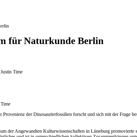
erlin
m für Naturkunde Berlin
 Justin Time
n Time
r Provenienz der Dinosaurierfossilien forscht und sich mit der Frage b
ium der Angewandten Kulturwissenschaften in Lüneburg promovierte s
ägliches und ist in unterschiedlichen kollektiven Zusammenhängen unt