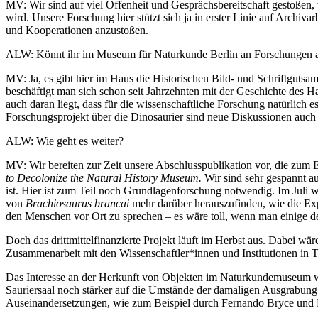
MV: Wir sind auf viel Offenheit und Gesprächsbereitschaft gestoßen, 
wird. Unsere Forschung hier stützt sich ja in erster Linie auf Archiv
und Kooperationen anzustoßen.
ALW: Könnt ihr im Museum für Naturkunde Berlin an Forschungen 
MV: Ja, es gibt hier im Haus die Historischen Bild- und Schriftguts
beschäftigt man sich schon seit Jahrzehnten mit der Geschichte des 
auch daran liegt, dass für die wissenschaftliche Forschung natürlich 
Forschungsprojekt über die Dinosaurier sind neue Diskussionen auch 
ALW: Wie geht es weiter?
MV: Wir bereiten zur Zeit unsere Abschlusspublikation vor, die zum
to Decolonize the Natural History Museum.
Wir sind sehr gespannt a
ist. Hier ist zum Teil noch Grundlagenforschung notwendig. Im Juli 
von
Brachiosaurus brancai
mehr darüber herauszufinden, wie die Exp
den Menschen vor Ort zu sprechen – es wäre toll, wenn man einige d
Doch das drittmittelfinanzierte Projekt läuft im Herbst aus. Dabei wä
Zusammenarbeit mit den Wissenschaftler*innen und Institutionen in T
Das Interesse an der Herkunft von Objekten im Naturkundemuseum wäc
Sauriersaal noch stärker auf die Umstände der damaligen Ausgrabun
Auseinandersetzungen, wie zum Beispiel durch Fernando Bryce und Mar