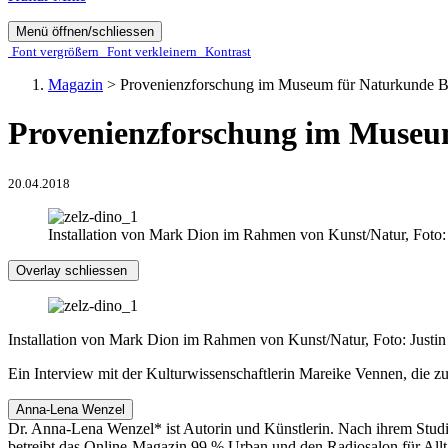
Menü öffnen/schliessen
Font ver­­größern
Font ver­­kleinern
Kontrast
Magazin
>
Provenienzforschung im Museum für Naturkunde B
Provenienzforschung im Museu
20.04.2018
Installation von Mark Dion im Rahmen von Kunst/Natur, Foto:
Overlay schliessen
Installation von Mark Dion im Rahmen von Kunst/Natur, Foto: Justi
Ein Interview mit der Kulturwissenschaftlerin Mareike Vennen, die zu
Anna-Lena Wenzel
Dr. Anna-Lena Wenzel* ist Autorin und Künstlerin. Nach ihrem Stud
betreibt das Online-Magazin 99 % Urban und den Radiosalon für Allt