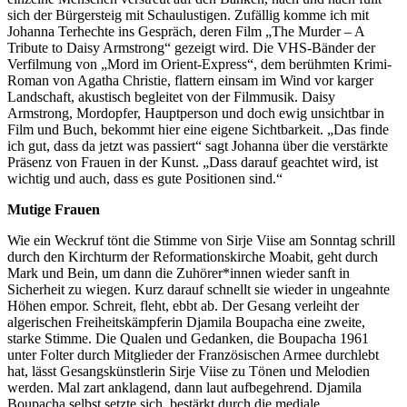
sich der Bürgersteig mit Schaulustigen. Zufällig komme ich mit
Johanna Terhechte ins Gespräch, deren Film „The Murder – A
Tribute to Daisy Armstrong“ gezeigt wird. Die VHS-Bänder der
Verfilmung von „Mord im Orient-Express“, dem berühmten Krimi-
Roman von Agatha Christie, flattern einsam im Wind vor karger
Landschaft, akustisch begleitet von der Filmmusik. Daisy
Armstrong, Mordopfer, Hauptperson und doch ewig unsichtbar in
Film und Buch, bekommt hier eine eigene Sichtbarkeit. „Das finde
ich gut, dass da jetzt was passiert“ sagt Johanna über die verstärkte
Präsenz von Frauen in der Kunst. „Dass darauf geachtet wird, ist
wichtig und auch, dass es gute Positionen sind.“
Mutige Frauen
Wie ein Weckruf tönt die Stimme von Sirje Viise am Sonntag schrill
durch den Kirchturm der Reformationskirche Moabit, geht durch
Mark und Bein, um dann die Zuhörer*innen wieder sanft in
Sicherheit zu wiegen. Kurz darauf schnellt sie wieder in ungeahnte
Höhen empor. Schreit, fleht, ebbt ab. Der Gesang verleiht der
algerischen Freiheitskämpferin Djamila Boupacha eine zweite,
starke Stimme. Die Qualen und Gedanken, die Boupacha 1961
unter Folter durch Mitglieder der Französischen Armee durchlebt
hat, lässt Gesangskünstlerin Sirje Viise zu Tönen und Melodien
werden. Mal zart anklagend, dann laut aufbegehrend. Djamila
Boupacha selbst setzte sich, bestärkt durch die mediale