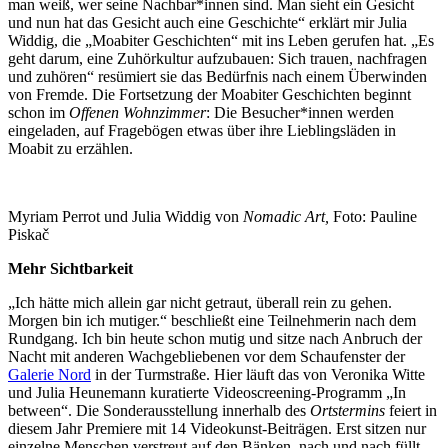
man weiß, wer seine Nachbar*innen sind. Man sieht ein Gesicht
und nun hat das Gesicht auch eine Geschichte“ erklärt mir Julia
Widdig, die „Moabiter Geschichten“ mit ins Leben gerufen hat. „Es
geht darum, eine Zuhörkultur aufzubauen: Sich trauen, nachfragen
und zuhören“ resümiert sie das Bedürfnis nach einem Überwinden
von Fremde. Die Fortsetzung der Moabiter Geschichten beginnt
schon im
Offenen Wohnzimmer
: Die Besucher*innen werden
eingeladen, auf Fragebögen etwas über ihre Lieblingsläden in
Moabit zu erzählen.
Myriam Perrot und Julia Widdig von
Nomadic Art,
Foto: Pauline
Piskač
Mehr Sichtbarkeit
„Ich hätte mich allein gar nicht getraut, überall rein zu gehen.
Morgen bin ich mutiger.“ beschließt eine Teilnehmerin nach dem
Rundgang. Ich bin heute schon mutig und sitze nach Anbruch der
Nacht mit anderen Wachgebliebenen vor dem Schaufenster der
Galerie Nord
in der Turmstraße. Hier läuft das von Veronika Witte
und Julia Heunemann kuratierte Videoscreening-Programm „In
between“. Die Sonderausstellung innerhalb des
Ortstermins
feiert in
diesem Jahr Premiere mit 14 Videokunst-Beiträgen. Erst sitzen nur
einzelne Menschen verstreut auf den Bänken, nach und nach füllt