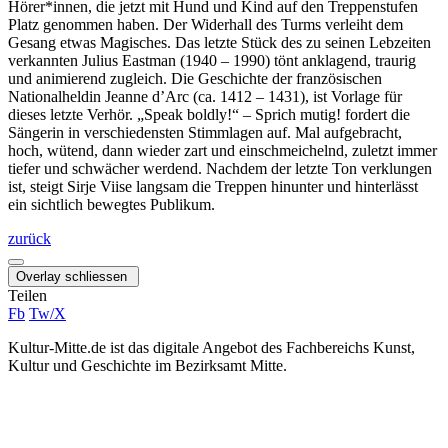
Hörer*innen, die jetzt mit Hund und Kind auf den Treppenstufen
Platz genommen haben. Der Widerhall des Turms verleiht dem
Gesang etwas Magisches. Das letzte Stück des zu seinen Lebzeiten
verkannten Julius Eastman (1940 – 1990) tönt anklagend, traurig
und animierend zugleich. Die Geschichte der französischen
Nationalheldin Jeanne d’Arc (ca. 1412 – 1431), ist Vorlage für
dieses letzte Verhör. „Speak boldly!“ – Sprich mutig! fordert die
Sängerin in verschiedensten Stimmlagen auf. Mal aufgebracht,
hoch, wütend, dann wieder zart und einschmeichelnd, zuletzt immer
tiefer und schwächer werdend. Nachdem der letzte Ton verklungen
ist, steigt Sirje Viise langsam die Treppen hinunter und hinterlässt
ein sichtlich bewegtes Publikum.
zurück
Overlay schliessen
Teilen
Fb
Tw/X
Kultur-Mitte.de ist das digitale Angebot des Fachbereichs Kunst,
Kultur und Geschichte im Bezirksamt Mitte.