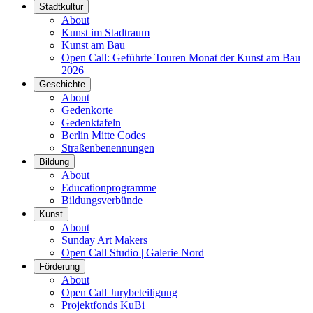
Stadtkultur
About
Kunst im Stadtraum
Kunst am Bau
Open Call: Geführte Touren Monat der Kunst am Bau
2026
Geschichte
About
Gedenkorte
Gedenktafeln
Berlin Mitte Codes
Straßenbenennungen
Bildung
About
Educationprogramme
Bildungsverbünde
Kunst
About
Sunday Art Makers
Open Call Studio | Galerie Nord
Förderung
About
Open Call Jurybeteiligung
Projektfonds KuBi