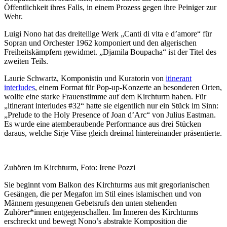
Öffentlichkeit ihres Falls, in einem Prozess gegen ihre Peiniger zur
Wehr.
Luigi Nono hat das dreiteilige Werk „Canti di vita e d’amore“ für
Sopran und Orchester 1962 komponiert und den algerischen
Freiheitskämpfern gewidmet. „Djamila Boupacha“ ist der Titel des
zweiten Teils.
Laurie Schwartz, Komponistin und Kuratorin von
itinerant
interludes
, einem Format für Pop-up-Konzerte an besonderen Orten,
wollte eine starke Frauenstimme auf dem Kirchturm haben. Für
„itinerant interludes #32“ hatte sie eigentlich nur ein Stück im Sinn:
„Prelude to the Holy Presence of Joan d’Arc“ von Julius Eastman.
Es wurde eine atemberaubende Performance aus drei Stücken
daraus, welche Sirje Viise gleich dreimal hintereinander präsentierte.
Zuhören im Kirchturm, Foto: Irene Pozzi
Sie beginnt vom Balkon des Kirchturms aus mit gregorianischen
Gesängen, die per Megafon im Stil eines islamischen und von
Männern gesungenen Gebetsrufs den unten stehenden
Zuhörer*innen entgegenschallen. Im Inneren des Kirchturms
erschreckt und bewegt Nono’s abstrakte Komposition die