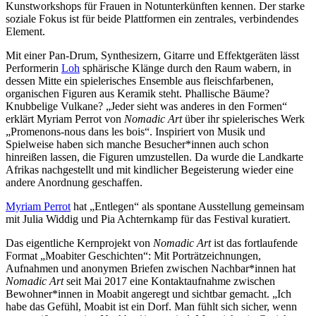
Kunstworkshops für Frauen in Notunterkünften kennen. Der starke
soziale Fokus ist für beide Plattformen ein zentrales, verbindendes
Element.
Mit einer Pan-Drum, Synthesizern, Gitarre und Effektgeräten lässt
Performerin
Loh
sphärische Klänge durch den Raum wabern, in
dessen Mitte ein spielerisches Ensemble aus fleischfarbenen,
organischen Figuren aus Keramik steht. Phallische Bäume?
Knubbelige Vulkane? „Jeder sieht was anderes in den Formen“
erklärt Myriam Perrot von
Nomadic Art
über ihr spielerisches Werk
„Promenons-nous dans les bois“. Inspiriert von Musik und
Spielweise haben sich manche Besucher*innen auch schon
hinreißen lassen, die Figuren umzustellen. Da wurde die Landkarte
Afrikas nachgestellt und mit kindlicher Begeisterung wieder eine
andere Anordnung geschaffen.
Myriam Perrot
hat „Entlegen“ als spontane Ausstellung gemeinsam
mit Julia Widdig und Pia Achternkamp für das Festival kuratiert.
Das eigentliche Kernprojekt von
Nomadic Art
ist das fortlaufende
Format „Moabiter Geschichten“: Mit Porträtzeichnungen,
Aufnahmen und anonymen Briefen zwischen Nachbar*innen hat
Nomadic Art
seit Mai 2017 eine Kontaktaufnahme zwischen
Bewohner*innen in Moabit angeregt und sichtbar gemacht. „Ich
habe das Gefühl, Moabit ist ein Dorf. Man fühlt sich sicher, wenn