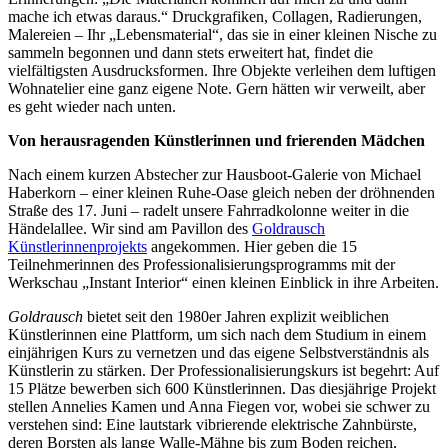
mache ich etwas daraus.“ Druckgrafiken, Collagen, Radierungen,
Malereien – Ihr „Lebensmaterial“, das sie in einer kleinen Nische zu
sammeln begonnen und dann stets erweitert hat, findet die
vielfältigsten Ausdrucksformen. Ihre Objekte verleihen dem luftigen
Wohnatelier eine ganz eigene Note. Gern hätten wir verweilt, aber
es geht wieder nach unten.
Von herausragenden Künstlerinnen und frierenden Mädchen
Nach einem kurzen Abstecher zur Hausboot-Galerie von Michael
Haberkorn – einer kleinen Ruhe-Oase gleich neben der dröhnenden
Straße des 17. Juni – radelt unsere Fahrradkolonne weiter in die
Händelallee. Wir sind am Pavillon des
Goldrausch
Künstlerinnenprojekts
angekommen. Hier geben die 15
Teilnehmerinnen des Professionalisierungsprogramms mit der
Werkschau „Instant Interior“ einen kleinen Einblick in ihre Arbeiten.
Goldrausch
bietet seit den 1980er Jahren explizit weiblichen
Künstlerinnen eine Plattform, um sich nach dem Studium in einem
einjährigen Kurs zu vernetzen und das eigene Selbstverständnis als
Künstlerin zu stärken. Der Professionalisierungskurs ist begehrt: Auf
15 Plätze bewerben sich 600 Künstlerinnen. Das diesjährige Projekt
stellen Annelies Kamen und Anna Fiegen vor, wobei sie schwer zu
verstehen sind: Eine lautstark vibrierende elektrische Zahnbürste,
deren Borsten als lange Walle-Mähne bis zum Boden reichen,