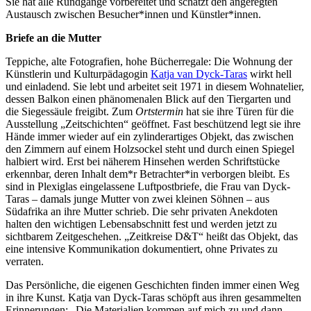
Sie hat alle Rundgänge vorbereitet und schätzt den angeregten
Austausch zwischen Besucher*innen und Künstler*innen.
Briefe an die Mutter
Teppiche, alte Fotografien, hohe Bücherregale: Die Wohnung der
Künstlerin und Kulturpädagogin
Katja van Dyck-Taras
wirkt hell
und einladend. Sie lebt und arbeitet seit 1971 in diesem Wohnatelier,
dessen Balkon einen phänomenalen Blick auf den Tiergarten und
die Siegessäule freigibt. Zum
Ortstermin
hat sie ihre Türen für die
Ausstellung „Zeitschichten“ geöffnet. Fast beschützend legt sie ihre
Hände immer wieder auf ein zylinderartiges Objekt, das zwischen
den Zimmern auf einem Holzsockel steht und durch einen Spiegel
halbiert wird. Erst bei näherem Hinsehen werden Schriftstücke
erkennbar, deren Inhalt dem*r Betrachter*in verborgen bleibt. Es
sind in Plexiglas eingelassene Luftpostbriefe, die Frau van Dyck-
Taras – damals junge Mutter von zwei kleinen Söhnen – aus
Südafrika an ihre Mutter schrieb. Die sehr privaten Anekdoten
halten den wichtigen Lebensabschnitt fest und werden jetzt zu
sichtbarem Zeitgeschehen. „Zeitkreise D&T“ heißt das Objekt, das
eine intensive Kommunikation dokumentiert, ohne Privates zu
verraten.
Das Persönliche, die eigenen Geschichten finden immer einen Weg
in ihre Kunst. Katja van Dyck-Taras schöpft aus ihren gesammelten
Erinnerungen: „Die Materialien kommen auf mich zu und dann