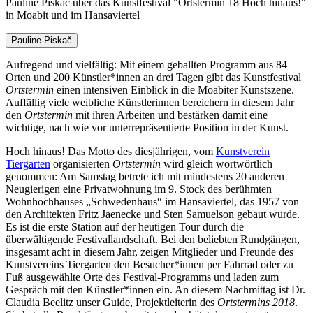
Pauline Piskač über das Kunstfestival "Ortstermin 18 Hoch hinaus!"
in Moabit und im Hansaviertel
Pauline Piskač
Aufregend und vielfältig: Mit einem geballten Programm aus 84
Orten und 200 Künstler*innen an drei Tagen gibt das Kunstfestival
Ortstermin
einen intensiven Einblick in die Moabiter Kunstszene.
Auffällig viele weibliche Künstlerinnen bereichern in diesem Jahr
den
Ortstermin
mit ihren Arbeiten und bestärken damit eine
wichtige, nach wie vor unterrepräsentierte Position in der Kunst.
Hoch hinaus! Das Motto des diesjährigen, vom
Kunstverein
Tiergarten
organisierten
Ortstermin
wird gleich wortwörtlich
genommen: Am Samstag betrete ich mit mindestens 20 anderen
Neugierigen eine Privatwohnung im 9. Stock des berühmten
Wohnhochhauses „Schwedenhaus“ im Hansaviertel, das 1957 von
den Architekten Fritz Jaenecke und Sten Samuelson gebaut wurde.
Es ist die erste Station auf der heutigen Tour durch die
überwältigende Festivallandschaft. Bei den beliebten Rundgängen,
insgesamt acht in diesem Jahr, zeigen Mitglieder und Freunde des
Kunstvereins Tiergarten den Besucher*innen per Fahrrad oder zu
Fuß ausgewählte Orte des Festival-Programms und laden zum
Gespräch mit den Künstler*innen ein. An diesem Nachmittag ist Dr.
Claudia Beelitz unser Guide, Projektleiterin des
Ortstermins 2018
.