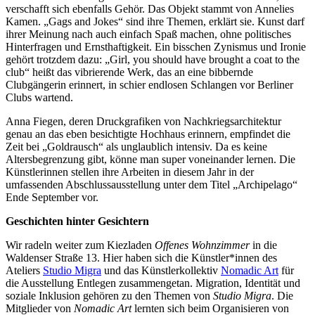
verschafft sich ebenfalls Gehör. Das Objekt stammt von Annelies
Kamen. „Gags and Jokes“ sind ihre Themen, erklärt sie. Kunst darf
ihrer Meinung nach auch einfach Spaß machen, ohne politisches
Hinterfragen und Ernsthaftigkeit. Ein bisschen Zynismus und Ironie
gehört trotzdem dazu: „Girl, you should have brought a coat to the
club“ heißt das vibrierende Werk, das an eine bibbernde
Clubgängerin erinnert, in schier endlosen Schlangen vor Berliner
Clubs wartend.
Anna Fiegen, deren Druckgrafiken von Nachkriegsarchitektur
genau an das eben besichtigte Hochhaus erinnern, empfindet die
Zeit bei „Goldrausch“ als unglaublich intensiv. Da es keine
Altersbegrenzung gibt, könne man super voneinander lernen. Die
Künstlerinnen stellen ihre Arbeiten in diesem Jahr in der
umfassenden Abschlussausstellung unter dem Titel „Archipelago“
Ende September vor.
Geschichten hinter Gesichtern
Wir radeln weiter zum Kiezladen
Offenes Wohnzimmer
in die
Waldenser Straße 13. Hier haben sich die Künstler*innen des
Ateliers
Studio Migra
und das Künstlerkollektiv
Nomadic Art
für
die Ausstellung Entlegen zusammengetan. Migration, Identität und
soziale Inklusion gehören zu den Themen von
Studio Migra
. Die
Mitglieder von
Nomadic Art
lernten sich beim Organisieren von