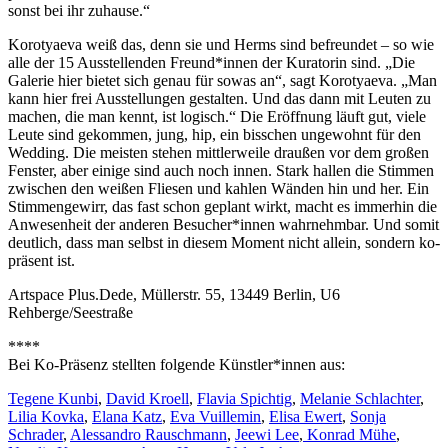
sonst bei ihr zuhause.“
Korotyaeva weiß das, denn sie und Herms sind befreundet – so wie
alle der 15 Ausstellenden Freund*innen der Kuratorin sind. „Die
Galerie hier bietet sich genau für sowas an“, sagt Korotyaeva. „Man
kann hier frei Ausstellungen gestalten. Und das dann mit Leuten zu
machen, die man kennt, ist logisch.“ Die Eröffnung läuft gut, viele
Leute sind gekommen, jung, hip, ein bisschen ungewohnt für den
Wedding. Die meisten stehen mittlerweile draußen vor dem großen
Fenster, aber einige sind auch noch innen. Stark hallen die Stimmen
zwischen den weißen Fliesen und kahlen Wänden hin und her. Ein
Stimmengewirr, das fast schon geplant wirkt, macht es immerhin die
Anwesenheit der anderen Besucher*innen wahrnehmbar. Und somit
deutlich, dass man selbst in diesem Moment nicht allein, sondern ko-
präsent ist.
Artspace Plus.Dede, Müllerstr. 55, 13449 Berlin, U6
Rehberge/Seestraße
****
Bei Ko-Präsenz stellten folgende Künstler*innen aus:
Tegene Kunbi
,
David Kroell
,
Flavia Spichtig
,
Melanie Schlachter
,
Lilia Kovka
,
Elana Katz
,
Eva Vuillemin
,
Elisa Ewert
,
Sonja
Schrader
,
Alessandro Rauschmann
,
Jeewi Lee
,
Konrad Mühe
,