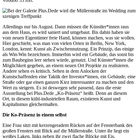
Voodoo 55 fort.
Allerdings nur bis August. Dann müssen die Künstler*innen raus
aus dem Haus, es wird saniert und umgebaut. Bis dahin haben sie
vom neuen Eigentümer freie Hand, können machen, was sie wollen.
Hier geschieht, was man von vielen Orten in Berlin, New York,
London, kennt: Kunst als Zwischennutzung. Ein Prinzip, das einige
als Win-Win bezeichnen. Immerhin wird ein Gebäude, das sonst bis
zum Baubeginn leer stehen würde, genutzt. Und Künster*innen die
Möglichkeit gegeben, an einem neuen Ort Projekte zu realisieren.
Andere sehen es kritisch. Sehen in dem Anlocken der
Kunstschaffenden eine Taktik der Investor*innen, ein Gebäude, eine
Straße oder gar einen ganzen Kiez interessanter zu machen und den
Wert zu steigern. Es ist deswegen sehr passend, dass die erste
Ausstellung bei Plus.Dede „Ko-Präsenz“ heißt. Denn an diesem
Ort, in diesem kühl-industriellen Raum, existieren Kunst und
Kapitalismus gleichermaßen.
Die Ko-Präsenz in einem selbst
Eine Frau sitzt mit kerzengeradem Rücken auf der Fensterbank des
großen Fensters mit Blick auf die Müllerstraße. Unter ihr liegt ein
weißes Laken, links neben ihr zwei flache Blöcke mit Eis.