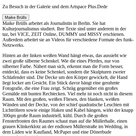
Zu Besuch in der Galerie und dem Artspace Plus.Dede
Maike Brülls
Maike Brülls arbeitet als Journalistin in Berlin. Sie hat
Kulturjournalismus studiert. Ihre Texte sind unter anderem in der
taz, bei VICE, ZEIT Online, DUMMY und MISSY erschienen.
Außerdem arbeitet sie an Videos für verschiedene Formate des funk-
Netzwerks.
Hinten an der linken weißen Wand hängt etwas, das aussieht wie
zwei große silberne Schenkel. Wie die eines Pferdes, nur von
silberner Farbe. Nähert man sich, erkennt man die Form besser,
entdeckt, dass es keine Schenkel, sondern die Skulpturen zweier
Schlafender sind. Die Decke um den Körper gewickelt, die Hand
liegt locker am Gesicht. Ein Stück davor hängt eine gerahmte
Fotografie, die eine Frau zeigt. Schräg gegenüber ein großes
Gemälde mit bunten Rechtecken. Viel mehr ist noch nicht in diesem
Raum. Mit den großen, weißen Fliesen, den blanken, weißen
Wänden und der Decke, von der schief quadratische Leuchten mit
Lichtröhren sowie einige Haken und Kabel hängen, wirkt der knapp
300qm große Raum industriell, kühl. Durch die großen
Fensterfronten des Raumes schaut man auf die Müllerhalle, einen
grauen Klinkerklotz an der endlosen Müllerstraße im Wedding, in
dem Läden wie Kaufland, McPaper und eine Dönerbude