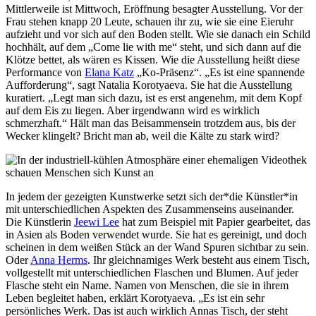
Mittlerweile ist Mittwoch, Eröffnung besagter Ausstellung. Vor der
Frau stehen knapp 20 Leute, schauen ihr zu, wie sie eine Eieruhr
aufzieht und vor sich auf den Boden stellt. Wie sie danach ein Schild
hochhält, auf dem „Come lie with me“ steht, und sich dann auf die
Klötze bettet, als wären es Kissen. Wie die Ausstellung heißt diese
Performance von
Elana Katz
„Ko-Präsenz“. „Es ist eine spannende
Aufforderung“, sagt Natalia Korotyaeva. Sie hat die Ausstellung
kuratiert. „Legt man sich dazu, ist es erst angenehm, mit dem Kopf
auf dem Eis zu liegen. Aber irgendwann wird es wirklich
schmerzhaft.“ Hält man das Beisammensein trotzdem aus, bis der
Wecker klingelt? Bricht man ab, weil die Kälte zu stark wird?
In jedem der gezeigten Kunstwerke setzt sich der*die Künstler*in
mit unterschiedlichen Aspekten des Zusammenseins auseinander.
Die Künstlerin
Jeewi Lee
hat zum Beispiel mit Papier gearbeitet, das
in Asien als Boden verwendet wurde. Sie hat es gereinigt, und doch
scheinen in dem weißen Stück an der Wand Spuren sichtbar zu sein.
Oder
Anna Herms
. Ihr gleichnamiges Werk besteht aus einem Tisch,
vollgestellt mit unterschiedlichen Flaschen und Blumen. Auf jeder
Flasche steht ein Name. Namen von Menschen, die sie in ihrem
Leben begleitet haben, erklärt Korotyaeva. „Es ist ein sehr
persönliches Werk. Das ist auch wirklich Annas Tisch, der steht