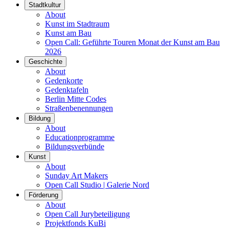
Stadtkultur
About
Kunst im Stadtraum
Kunst am Bau
Open Call: Geführte Touren Monat der Kunst am Bau
2026
Geschichte
About
Gedenkorte
Gedenktafeln
Berlin Mitte Codes
Straßenbenennungen
Bildung
About
Educationprogramme
Bildungsverbünde
Kunst
About
Sunday Art Makers
Open Call Studio | Galerie Nord
Förderung
About
Open Call Jurybeteiligung
Projektfonds KuBi