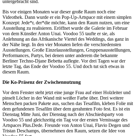
untergebracht sind.
Bis vor einigen Monaten war dieser große Raum noch eine
Videothek. Dann wurde er ein Pop-Up-Artspace mit einem simplen
Konzept: Jede*r, der*die möchte, kann den Raum nutzen, um eine
Ausstellung zu realisieren. Eröffnet wurde die Galerie im Februar
von dem Künstler Anton Unai. Voodoo 55 taufte er sie, als
Anlehnung an das Afrikanische Viertel des Weddings, das ganz in
der Nähe liegt. In den vier Monaten liefen die verschiedensten
Ausstellungen. Große Einzelausstellungen, Gruppenausstelllungen,
Performances, Partys, bei denen unter anderem die bekannte
Berliner Techno-Djane Bebetta auflegte. Vor drei Tagen war der
letzte Tag, das Ende der Voodoo 55. Und doch tut sich etwas in
diesem Raum.
Die Ko-Präsenz der Zwischennutzung
Vor dem Fenster steht jetzt eine junge Frau auf einer Holzleiter und
pinselt Löcher in der Wand mit weißer Farbe über. Drei weitere
Menschen packen Pakete aus, suchen das Tesafilm, kleben Folie mit
dem gefundenen Tesafilm über dem gerahmten Foto fest. Es ist ein
Dienstag Mitte Juni, der Dienstag nach der Abschiedsparty von
Voodoo 55 und gleichzeitig ein Tag vor der ersten Vernissage des
Artspaces Plus.Dede. Freunde von Anton Unai, Flavio Degen und
Tristan Deschamps, übernehmen den Raum, setzen die Idee von