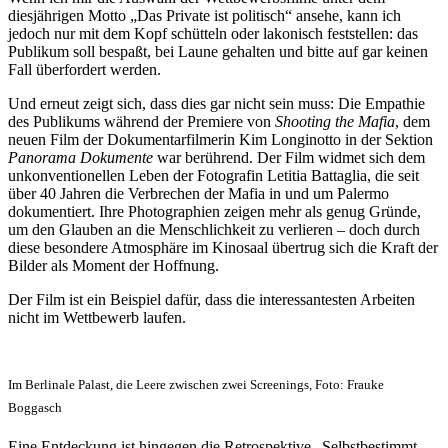
diesjährigen Motto „Das Private ist politisch“ ansehe, kann ich
jedoch nur mit dem Kopf schütteln oder lakonisch feststellen: das
Publikum soll bespaßt, bei Laune gehalten und bitte auf gar keinen
Fall überfordert werden.
Und erneut zeigt sich, dass dies gar nicht sein muss: Die Empathie
des Publikums während der Premiere von
Shooting the Mafia
, dem
neuen Film der Dokumentarfilmerin Kim Longinotto in der Sektion
Panorama Dokumente
war berührend. Der Film widmet sich dem
unkonventionellen Leben der Fotografin Letitia Battaglia, die seit
über 40 Jahren die Verbrechen der Mafia in und um Palermo
dokumentiert. Ihre Photographien zeigen mehr als genug Gründe,
um den Glauben an die Menschlichkeit zu verlieren – doch durch
diese besondere Atmosphäre im Kinosaal übertrug sich die Kraft der
Bilder als Moment der Hoffnung.
Der Film ist ein Beispiel dafür, dass die interessantesten Arbeiten
nicht im Wettbewerb laufen.
Im Berlinale Palast, die Leere zwischen zwei Screenings, Foto: Frauke
Boggasch
Eine Entdeckung ist hingegen die Retrospektive „Selbstbestimmt.