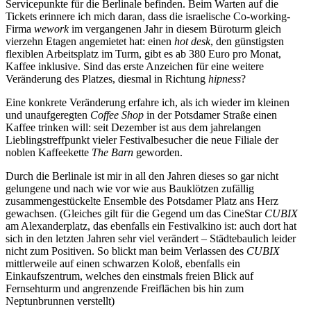
Servicepunkte für die Berlinale befinden. Beim Warten auf die
Tickets erinnere ich mich daran, dass die israelische Co-working-
Firma
wework
im vergangenen Jahr in diesem Büroturm gleich
vierzehn Etagen angemietet hat: einen
hot desk
, den günstigsten
flexiblen Arbeitsplatz im Turm, gibt es ab 380 Euro pro Monat,
Kaffee inklusive. Sind das erste Anzeichen für eine weitere
Veränderung des Platzes, diesmal in Richtung
hipness
?
Eine konkrete Veränderung erfahre ich, als ich wieder im kleinen
und unaufgeregten
Coffee Shop
in der Potsdamer Straße einen
Kaffee trinken will: seit Dezember ist aus dem jahrelangen
Lieblingstreffpunkt vieler Festivalbesucher die neue Filiale der
noblen Kaffeekette
The Barn
geworden.
Durch die Berlinale ist mir in all den Jahren dieses so gar nicht
gelungene und nach wie vor wie aus Bauklötzen zufällig
zusammengestückelte Ensemble des Potsdamer Platz ans Herz
gewachsen. (Gleiches gilt für die Gegend um das CineStar
CUBIX
am Alexanderplatz, das ebenfalls ein Festivalkino ist: auch dort hat
sich in den letzten Jahren sehr viel verändert – Städtebaulich leider
nicht zum Positiven. So blickt man beim Verlassen des
CUBIX
mittlerweile auf einen schwarzen Koloß, ebenfalls ein
Einkaufszentrum, welches den einstmals freien Blick auf
Fernsehturm und angrenzende Freiflächen bis hin zum
Neptunbrunnen verstellt)