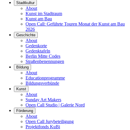
Stadtkultur
About
Kunst im Stadtraum
Kunst am Bau
Open Call: Geführte Touren Monat der Kunst am Bau
2026
Geschichte
About
Gedenkorte
Gedenktafeln
Berlin Mitte Codes
Straßenbenennungen
Bildung
About
Educationprogramme
Bildungsverbünde
Kunst
About
Sunday Art Makers
Open Call Studio | Galerie Nord
Förderung
About
Open Call Jurybeteiligung
Projektfonds KuBi