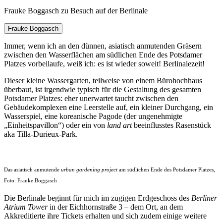
Frauke Boggasch zu Besuch auf der Berlinale
Frauke Boggasch
Immer, wenn ich an den dünnen, asiatisch anmutenden Gräsern
zwischen den Wasserflächen am südlichen Ende des Potsdamer
Platzes vorbeilaufe, weiß ich: es ist wieder soweit! Berlinalezeit!
Dieser kleine Wassergarten, teilweise von einem Bürohochhaus
überbaut, ist irgendwie typisch für die Gestaltung des gesamten
Potsdamer Platzes: eher unerwartet taucht zwischen den
Gebäudekomplexen eine Leerstelle auf, ein kleiner Durchgang, ein
Wasserspiel, eine koreanische Pagode (der ungenehmigte
„Einheitspavillon“) oder ein von
land art
beeinflusstes Rasenstück
aka Tilla-Durieux-Park.
Das asiatisch anmutende
urban gardening project
am südlichen Ende des Potsdamer Platzes,
Foto: Frauke Boggasch
Die Berlinale beginnt für mich im zugigen Erdgeschoss des
Berliner
Atrium Tower
in der Eichhornstraße 3 – dem Ort, an dem
Akkreditierte ihre Tickets erhalten und sich zudem einige weitere