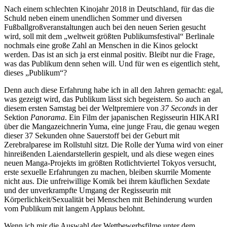
Nach einem schlechten Kinojahr 2018 in Deutschland, für das die
Schuld neben einem unendlichen Sommer und diversen
Fußballgroßveranstaltungen auch bei den neuen Serien gesucht
wird, soll mit dem „weltweit größten Publikumsfestival“ Berlinale
nochmals eine große Zahl an Menschen in die Kinos gelockt
werden. Das ist an sich ja erst einmal positiv. Bleibt nur die Frage,
was das Publikum denn sehen will. Und für wen es eigentlich steht,
dieses „Publikum“?
Denn auch diese Erfahrung habe ich in all den Jahren gemacht: egal,
was gezeigt wird, das Publikum lässt sich begeistern. So auch an
diesem ersten Samstag bei der Weltpremiere von
37 Seconds
in der
Sektion
Panorama
. Ein Film der japanischen Regisseurin HIKARI
über die Mangazeichnerin Yuma, eine junge Frau, die genau wegen
dieser 37 Sekunden ohne Sauerstoff bei der Geburt mit
Zerebralparese im Rollstuhl sitzt. Die Rolle der Yuma wird von einer
hinreißenden Laiendarstellerin gespielt, und als diese wegen eines
neuen Manga-Projekts im größten Rotlichtviertel Tokyos versucht,
erste sexuelle Erfahrungen zu machen, bleiben skurrile Momente
nicht aus. Die unfreiwillige Komik bei ihrem käuflichen Sexdate
und der unverkrampfte Umgang der Regisseurin mit
Körperlichkeit/Sexualität bei Menschen mit Behinderung wurden
vom Publikum mit langem Applaus belohnt.
Wenn ich mir die Auswahl der Wettbewerbsfilme unter dem