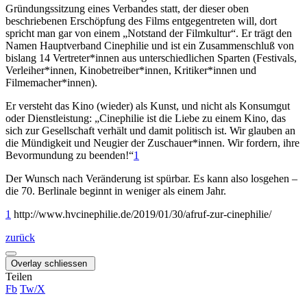
Gründungssitzung eines Verbandes statt, der dieser oben
beschriebenen Erschöpfung des Films entgegentreten will, dort
spricht man gar von einem „Notstand der Filmkultur“. Er trägt den
Namen Hauptverband Cinephilie und ist ein Zusammenschluß von
bislang 14 Vertreter*innen aus unterschiedlichen Sparten (Festivals,
Verleiher*innen, Kinobetreiber*innen, Kritiker*innen und
Filmemacher*innen).
Er versteht das Kino (wieder) als Kunst, und nicht als Konsumgut
oder Dienstleistung: „Cinephilie ist die Liebe zu einem Kino, das
sich zur Gesellschaft verhält und damit politisch ist. Wir glauben an
die Mündigkeit und Neugier der Zuschauer*innen. Wir fordern, ihre
Bevormundung zu beenden!“
1
Der Wunsch nach Veränderung ist spürbar. Es kann also losgehen –
die 70. Berlinale beginnt in weniger als einem Jahr.
1
http://www.hvcinephilie.de/2019/01/30/afruf-zur-cinephilie/
zurück
Overlay schliessen
Teilen
Fb
Tw/X