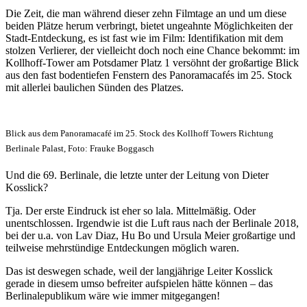
Die Zeit, die man während dieser zehn Filmtage an und um diese
beiden Plätze herum verbringt, bietet ungeahnte Möglichkeiten der
Stadt-Entdeckung, es ist fast wie im Film: Identifikation mit dem
stolzen Verlierer, der vielleicht doch noch eine Chance bekommt: im
Kollhoff-Tower am Potsdamer Platz 1 versöhnt der großartige Blick
aus den fast bodentiefen Fenstern des Panoramacafés im 25. Stock
mit allerlei baulichen Sünden des Platzes.
Blick aus dem Panoramacafé im 25. Stock des Kollhoff Towers Richtung
Berlinale Palast, Foto: Frauke Boggasch
Und die 69. Berlinale, die letzte unter der Leitung von Dieter
Kosslick?
Tja. Der erste Eindruck ist eher so lala. Mittelmäßig. Oder
unentschlossen. Irgendwie ist die Luft raus nach der Berlinale 2018,
bei der u.a. von Lav Diaz, Hu Bo und Ursula Meier großartige und
teilweise mehrstündige Entdeckungen möglich waren.
Das ist deswegen schade, weil der langjährige Leiter Kosslick
gerade in diesem umso befreiter aufspielen hätte können – das
Berlinalepublikum wäre wie immer mitgegangen!