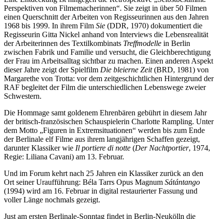
Perspektiven von Filmemacherinnen“. Sie zeigt in über 50 Filmen
einen Querschnitt der Arbeiten von Regisseurinnen aus den Jahren
1968 bis 1999. In ihrem Film
Sie
(DDR, 1970) dokumentiert die
Regisseurin Gitta Nickel anhand von Interviews die Lebensrealität
der Arbeiterinnen des Textilkombinats
Treffmodelle
in Berlin
zwischen Fabrik und Familie und versucht, die Gleichberechtigung
der Frau im Arbeitsalltag sichtbar zu machen. Einen anderen Aspekt
dieser Jahre zeigt der Spielfilm
Die bleierne Zeit
(BRD, 1981) von
Margarethe von Trotta: vor dem zeitgeschichtlichen Hintergrund der
RAF begleitet der Film die unterschiedlichen Lebenswege zweier
Schwestern.
Die Hommage samt goldenem Ehrenbären gebührt in diesem Jahr
der britisch-französischen Schauspielerin Charlotte Rampling. Unter
dem Motto „Figuren in Extremsituationen“ werden bis zum Ende
der Berlinale elf Filme aus ihrem langjährigen Schaffen gezeigt,
darunter Klassiker wie
Il portiere di notte
(
Der Nachtportier
, 1974,
Regie: Liliana Cavani) am 13. Februar.
Und im Forum kehrt nach 25 Jahren ein Klassiker zurück an den
Ort seiner Uraufführung: Béla Tarrs Opus Magnum
Sátántango
(1994) wird am 16. Februar in digital restaurierter Fassung und
voller Länge nochmals gezeigt.
Just am ersten Berlinale-Sonntag findet in Berlin-Neukölln die