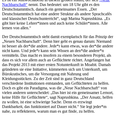
Nachbarschaft“
nennt. Das bedeutet: um 18 Uhr gibt es den
Deutschstammtisch, danach ein gemeinsames Essen. „Der
Deutschstammtisch hat eine andere Struktur als andere Sprachcafés
und klassischer Deutschunterricht“, sagt Marina Naprushkina. „Es
gibt hier keine Lehrer*innen und auch keine Schüler*innen. Alle
lernen von allen.“
Der Deutschstammtisch steht damit exemplarisch für das Prinzip der
„Neuen Nachbarschaft“. Denn hier geht es genau darum: Niemand
ist besser als der*die andere. Jede*r kann etwas, was der*die andere
nicht kann. Und jede*r kann sein Wissen an den*die andere*n
vermitteln. Das macht es insofern zu einem besonderen Projekt, als
dass es sich vor allem auch an Geflüchtete richtet. Angefangen hat
das Projekt 2013 mit einer ersten Notunterkunft in Moabit. Damals
gründeten sie eine Initiative, kümmerten sich um Unterkunft, um
Bürokratisches, um die Versorgung mit Nahrung und
Kleidungsstücken. Zu der Zeit sind in ganz Deutschland
verschiedene Institutionen entstanden, um Geflüchteten zu helfen.
Doch es gibt ein Paradigma, was die „Neue Nachbarschaft“ von
vielen anderen unterscheidet: „Das hier ist ein gemeinsamer Lernort,
keine Hilfe für Geflüchtete“, sagt Naprushkina. „Der Ansatz, helfen
zu wollen, ist eine schwierige Sache. Denn es erzwingt
Dankbarkeit, das funktioniert auf Dauer nicht.“ Sie legt jeder*m
nahe, zu reflektieren, warum man es gut finde, zu helfen.