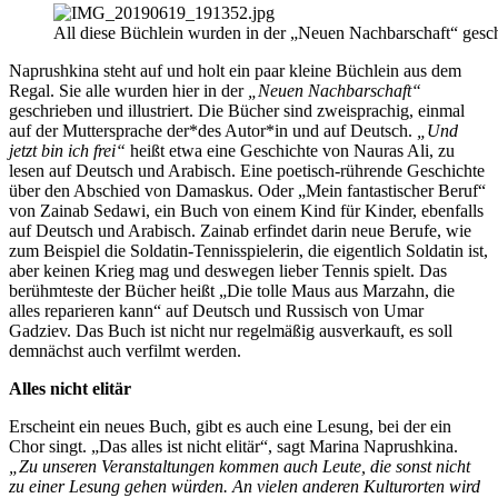
All diese Büchlein wurden in der „Neuen Nachbarschaft“ gesc
Naprushkina steht auf und holt ein paar kleine Büchlein aus dem
Regal. Sie alle wurden hier in der
„Neuen Nachbarschaft“
geschrieben und illustriert. Die Bücher sind zweisprachig, einmal
auf der Muttersprache der*des Autor*in und auf Deutsch.
„Und
jetzt bin ich frei“
heißt etwa eine Geschichte von Nauras Ali, zu
lesen auf Deutsch und Arabisch. Eine poetisch-rührende Geschichte
über den Abschied von Damaskus. Oder „Mein fantastischer Beruf“
von Zainab Sedawi, ein Buch von einem Kind für Kinder, ebenfalls
auf Deutsch und Arabisch. Zainab erfindet darin neue Berufe, wie
zum Beispiel die Soldatin-Tennisspielerin, die eigentlich Soldatin ist,
aber keinen Krieg mag und deswegen lieber Tennis spielt. Das
berühmteste der Bücher heißt „Die tolle Maus aus Marzahn, die
alles reparieren kann“ auf Deutsch und Russisch von Umar
Gadziev. Das Buch ist nicht nur regelmäßig ausverkauft, es soll
demnächst auch verfilmt werden.
Alles nicht elitär
Erscheint ein neues Buch, gibt es auch eine Lesung, bei der ein
Chor singt. „Das alles ist nicht elitär“, sagt Marina Naprushkina.
„Zu unseren Veranstaltungen kommen auch Leute, die sonst nicht
zu einer Lesung gehen würden. An vielen anderen Kulturorten wird