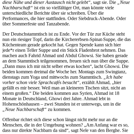
diese Nähe und dieser Austausch nicht gelebt“
, sagt sie. Die
„Neue
Nachbarschaft“
ist ein so vielfältiger Ort, man könnte viele
unterschiedliche Berichte über sie schreiben. Über die
Performances, die hier stattfinden. Oder Siebdruck-Abende. Oder
über Sommerfeste und Tanzabende.
Der Deutschstammtisch ist zu Ende. Vor der Tür zur Küche steht
nun ein riesiger Topf, darin die Kirchererbsen-Spinat-Suppe, die das
Küchenteam gerade gekocht hat. Gegen Spende kann sich hier
jede*r einen Teller Suppe und ein Stück Fladenbrot nehmen. Das
machen auch Fahrid Ahmad und Abdul Ghowsi. Sie haben gerade
an dem Stammtisch teilgenommen, freuen sich nun über die Suppe.
„Dann muss ich mir nicht selber etwas kochen“, lacht Ghowsi. Die
beiden kommen dreimal die Woche her. Montags zum Swingtanz,
dienstags zum Yoga und mittwochs zum Stammtisch.
„Ich habe
vorher schon viele Sprachcafés besucht“
, erzählt Ahmad, „hier
gefällt es mir besser. Weil man an kleineren Tischen sitzt, nicht an
einem großen.“ Die beiden kommen aus Syrien, Ahmad ist 18
Monate in Deutschland, Ghowi drei Jahre. Ahmad lebt in
Hohenschönhausen – zwei Stunden ist er unterwegs, um in die
„Neue Nachbarschaft“
zu kommen.
Offenbar richtet sich diese schon längst nicht mehr nur an die
Menschen, die in der Umgebung wohnen? „Am Anfang war es so,
dass nur direkte Nachbarn da sind“, sagt Nele van den Berghe. Sie