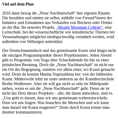
Viel auf dem Plan
2016 dann bezog die „Neue Nachbarschaft“ ihre eigenen Räume.
Die bezahlen und mieten sie selbst, mithilfe von Freund*innen der
Initiative und Einnahmen aus Verkäufen von Büchern oder Drinks
an der Bar. Ihr neuestes Projekt,
„Moabit Mountain C
ollege
“
, eine
Lernschule, bei der wissenschaftliche wie künstlerische Themen bei
Veranstaltungen möglichst niedrigschwellig vermittelt werden, wird
außerdem von Stiftungen unterstützt.
Der Deutschstammtisch und das gemeinsame Essen sind längst nicht
die einzigen Programmpunkte dieses Projektraumes. Jeden Abend
gibt es Programm, von Yoga über Schachabende bis hin zu einer
juristischen Beratung. Doch die „Neue Nachbarschaft“ ist nicht nur
ein Ort der Begegnung, sondern vor allem einer, wo Kunst gemacht
wird. Denn da kommt Marina Naprushkina her: von der bildenden
Kunst. Mittlerweile lehrt sie unter anderem an der Kunsthochschule
Berlin-Weißensee. Aber sie will gar nicht so sehr im Mittelpunkt
stehen, wenn es um die „Neue Nachbarschaft“ geht. Denn sie ist
nicht das Herz dieses Projektes – alle, die daran mitwirken, sind es.
„Uns geht es darum, dass wir uns gemeinsam weiterentwickeln.
Dass wir uns fragen: Was brauchen die Menschen und wie kann
man darauf mit Kunst reagieren?“ Denn durch Kunst könne man
direkter kommunizieren.