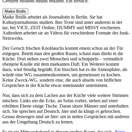
Grenzen Moabits hinaus bekannt. Ein Besuch.
Maike Brülls
Maike Brülls arbeitet als Journalistin in Berlin. Sie hat
Kulturjournalismus studiert. Ihre Texte sind unter anderem in der
taz, bei VICE, ZEIT Online, DUMMY und MISSY erschienen.
Außerdem arbeitet sie an Videos für verschiedene Formate des funk-
Netzwerks.
Der Geruch frischen Knoblauchs kommt einem schon an der Tür
entgegen. Betritt man den großen Raum, schaut man direkt in die
Küche. Dort stehen zwei Menschen und schnippeln – vermutlich
ebenjene Knolle mit dem markanten Duft. Ein Weiterer kommt
dazu, wird freudig begrüßt. Ein bisschen hat es die Atmosphäre, als
würde eine WG zusammenkommen, um gemeinsam zu kochen.
Keine Zweck-WG, sondern eine, die auch abseits von höflichen
Gesprächen in der Küche etwas miteinander unternimmt.
Nur, dass sich zu dem Lachen aus der Küche viele weitere Stimmen
mischen. Links um die Ecke, an Sofas vorbei, stehen auf einer
erhöhten Ebene einige Tische. Daran sitzen Männer und unterhalten
sich. Sie sprechen auf Deutsch, hier und da klingt es gebrochen.
Genau deswegen sind sie hier: um in netten Gesprächen mit anderen
aus der Umgebung Deutsch zu lernen.
Es ist ein Mittwochabend in diesem großen Raum, der sich
„Neue