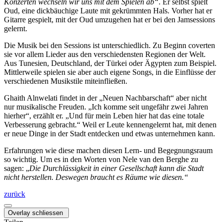
Konzerten wechseln wir uns mit dem Spielen ab“
. Er selbst spielt
Oud, eine dickbäuchige Laute mit gekrümmten Hals. Vorher hat er
Gitarre gespielt, mit der Oud umzugehen hat er bei den Jamsessions
gelernt.
Die Musik bei den Sessions ist unterschiedlich. Zu Beginn coverten
sie vor allem Lieder aus den verschiedensten Regionen der Welt.
Aus Tunesien, Deutschland, der Türkei oder Ägypten zum Beispiel.
Mittlerweile spielen sie aber auch eigene Songs, in die Einflüsse der
verschiedenen Musikstile miteinfließen.
Ghaith Alnwelati findet in der „Neuen Nachbarschaft“ aber nicht
nur musikalische Freuden. „Ich komme seit ungefähr zwei Jahren
hierher“, erzählt er. „Und für mein Leben hier hat das eine totale
Verbesserung gebracht.“ Weil er Leute kennengelernt hat, mit denen
er neue Dinge in der Stadt entdecken und etwas unternehmen kann.
Erfahrungen wie diese machen diesen Lern- und Begegnungsraum
so wichtig. Um es in den Worten von Nele van den Berghe zu
sagen: „
Die Durchlässigkeit in einer Gesellschaft kann die Stadt
nicht herstellen. Deswegen braucht es Räume wie diesen.“
zurück
Overlay schliessen