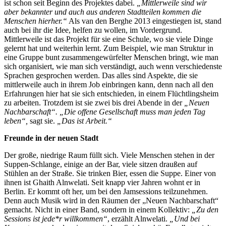
ist schon seit Beginn des Projektes dabei.
„Mittlerweile sind wir
aber bekannter und auch aus anderen Stadtteilen kommen die
Menschen hierher.“
Als van den Berghe 2013 eingestiegen ist, stand
auch bei ihr die Idee, helfen zu wollen, im Vordergrund.
Mittlerweile ist das Projekt für sie eine Schule, wo sie viele Dinge
gelernt hat und weiterhin lernt. Zum Beispiel, wie man Struktur in
eine Gruppe bunt zusammengewürfelter Menschen bringt, wie man
sich organisiert, wie man sich verständigt, auch wenn verschiedenste
Sprachen gesprochen werden. Das alles sind Aspekte, die sie
mittlerweile auch in ihrem Job einbringen kann, denn nach all den
Erfahrungen hier hat sie sich entschieden, in einem Flüchtlingsheim
zu arbeiten. Trotzdem ist sie zwei bis drei Abende in der
„Neuen
Nachbarschaft“. „Die offene Gesellschaft muss man jeden Tag
leben“,
sagt sie.
„Das ist Arbeit.“
Freunde in der neuen Stadt
Der große, niedrige Raum füllt sich. Viele Menschen stehen in der
Suppen-Schlange, einige an der Bar, viele sitzen draußen auf
Stühlen an der Straße. Sie trinken Bier, essen die Suppe. Einer von
ihnen ist Ghaith Alnwelati. Seit knapp vier Jahren wohnt er in
Berlin. Er kommt oft her, um bei den Jamsessions teilzunehmen.
Denn auch Musik wird in den Räumen der „Neuen Nachbarschaft“
gemacht. Nicht in einer Band, sondern in einem Kollektiv:
„Zu den
Sessions ist jede*r willkommen“
, erzählt Alnwelati.
„Und bei