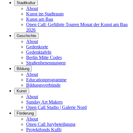
Stadtkultur
About
Kunst im Stadtraum
Kunst am Bau
Open Call: Geführte Touren Monat der Kunst am Bau
2026
Geschichte
About
Gedenkorte
Gedenktafeln
Berlin Mitte Codes
Straßenbenennungen
Bildung
About
Educationprogramme
Bildungsverbünde
Kunst
About
Sunday Art Makers
Open Call Studio | Galerie Nord
Förderung
About
Open Call Jurybeteiligung
Projektfonds KuBi