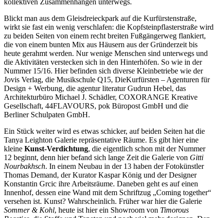
kollektiven Zusammenhängen unterwegs.
Blickt man aus dem Gleisdreieckpark auf die Kurfürstenstraße,
wirkt sie fast ein wenig verschlafen: die Kopfsteinpflasterstraße wird
zu beiden Seiten von einem recht breiten Fußgängerweg flankiert,
die von einem bunten Mix aus Häusern aus der Gründerzeit bis
heute gerahmt werden. Nur wenige Menschen sind unterwegs und
die Aktivitäten verstecken sich in den Hinterhöfen. So wie in der
Nummer 15/16. Hier befinden sich diverse Kleinbetriebe wie der
Jovis Verlag, die Musikschule Q15, DieKurfürsten – Agenturen für
Design + Werbung, die agentur literatur Gudrun Hebel, das
Architekturbüro Michael J. Schädler, COXORANGE Kreative
Gesellschaft, 44FLAVOURS, pok Büropost GmbH und die
Berliner Schulpaten GmbH.
Ein Stück weiter wird es etwas schicker, auf beiden Seiten hat die
Tanya Leighton Galerie repräsentative Räume. Es gibt hier eine
kleine
Kunst-Verdichtung
, die eigentlich schon mit der Nummer
12 beginnt, denn hier befand sich lange Zeit die Galerie von
Gitti
Nourbakhsch
. In einem Neubau in der 13 haben der Fotokünstler
Thomas Demand, der Kurator Kaspar König und der Designer
Konstantin Grcic ihre Arbeitsräume. Daneben geht es auf einen
Innenhof, dessen eine Wand mit dem Schriftzug „Coming together“
versehen ist. Kunst? Wahrscheinlich. Früher war hier die Galerie
Sommer & Kohl
, heute ist hier ein Showroom von
Timorous