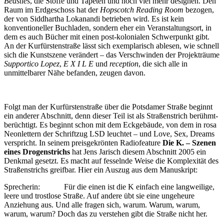
Beasties
, die Stoffe und Tapeten und noch viel mehr designen. Den
Raum im Erdgeschoss hat der
Hopscotch Reading Room
bezogen,
der von Siddhartha Lokanandi betrieben wird. Es ist kein
konventioneller Buchladen, sondern eher ein Veranstaltungsort, in
dem es auch Bücher mit einen post-kolonialen Schwerpunkt gibt.
An der Kurfürstenstraße lässt sich exemplarisch ablesen, wie schnell
sich die Kunstszene verändert – das Verschwinden der Projekträume
Supportico Lopez
,
E X I L E
und
reception
, die sich alle in
unmittelbarer Nähe befanden, zeugen davon.
Folgt man der Kurfürstenstraße über die Potsdamer Straße beginnt
ein anderer Abschnitt, denn dieser Teil ist als Straßenstrich berühmt-
berüchtigt. Es beginnt schon mit dem Eckgebäude, von dem in rosa
Neonlettern der Schriftzug LSD leuchtet – und Love, Sex, Dreams
verspricht. In seinem preisgekrönten Radiofeature
Die K. – Szenen
eines Drogenstrichs
hat Jens Jarisch diesem Abschnitt 2005 ein
Denkmal gesetzt. Es macht auf fesselnde Weise die Komplexität des
Straßenstrichs greifbar. Hier ein Auszug aus dem Manuskript:
Sprecherin: Für die einen ist die K einfach eine langweilige,
leere und trostlose Straße. Auf andere übt sie eine ungeheure
Anziehung aus. Und alle fragen sich, warum. Warum, warum,
warum, warum? Doch das zu verstehen gibt die Straße nicht her.