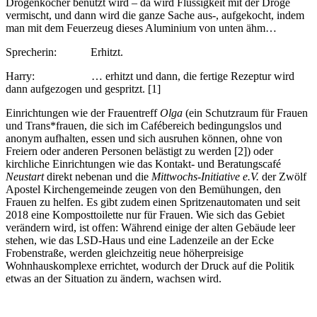
Drogenkocher benutzt wird – da wird Flüssigkeit mit der Droge
vermischt, und dann wird die ganze Sache aus-, aufgekocht, indem
man mit dem Feuerzeug dieses Aluminium von unten ähm…
Sprecherin: Erhitzt.
Harry: … erhitzt und dann, die fertige Rezeptur wird
dann aufgezogen und gespritzt. [1]
Einrichtungen wie der Frauentreff
Olga
(ein Schutzraum für Frauen
und Trans*frauen, die sich im Cafébereich bedingungslos und
anonym aufhalten, essen und sich ausruhen können, ohne von
Freiern oder anderen Personen belästigt zu werden [2]) oder
kirchliche Einrichtungen wie das Kontakt- und Beratungscafé
Neustart
direkt nebenan und die
Mittwochs-Initiative e.V.
der Zwölf
Apostel Kirchengemeinde zeugen von den Bemühungen, den
Frauen zu helfen. Es gibt zudem einen Spritzenautomaten und seit
2018 eine Komposttoilette nur für Frauen. Wie sich das Gebiet
verändern wird, ist offen: Während einige der alten Gebäude leer
stehen, wie das LSD-Haus und eine Ladenzeile an der Ecke
Frobenstraße, werden gleichzeitig neue höherpreisige
Wohnhauskomplexe errichtet, wodurch der Druck auf die Politik
etwas an der Situation zu ändern, wachsen wird.