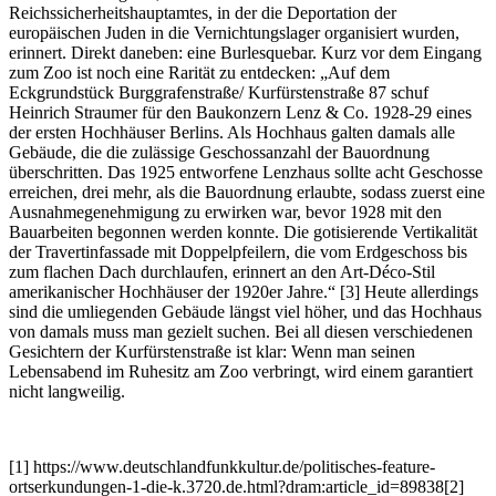
Reichssicherheitshauptamtes, in der die Deportation der
europäischen Juden in die Vernichtungslager organisiert wurden,
erinnert. Direkt daneben: eine Burlesquebar. Kurz vor dem Eingang
zum Zoo ist noch eine Rarität zu entdecken: „Auf dem
Eckgrundstück Burggrafenstraße/ Kurfürstenstraße 87 schuf
Heinrich Straumer für den Baukonzern Lenz & Co. 1928-29 eines
der ersten Hochhäuser Berlins. Als Hochhaus galten damals alle
Gebäude, die die zulässige Geschossanzahl der Bauordnung
überschritten. Das 1925 entworfene Lenzhaus sollte acht Geschosse
erreichen, drei mehr, als die Bauordnung erlaubte, sodass zuerst eine
Ausnahmegenehmigung zu erwirken war, bevor 1928 mit den
Bauarbeiten begonnen werden konnte. Die gotisierende Vertikalität
der Travertinfassade mit Doppelpfeilern, die vom Erdgeschoss bis
zum flachen Dach durchlaufen, erinnert an den Art-Déco-Stil
amerikanischer Hochhäuser der 1920er Jahre.“ [3] Heute allerdings
sind die umliegenden Gebäude längst viel höher, und das Hochhaus
von damals muss man gezielt suchen. Bei all diesen verschiedenen
Gesichtern der Kurfürstenstraße ist klar: Wenn man seinen
Lebensabend im Ruhesitz am Zoo verbringt, wird einem garantiert
nicht langweilig.
[1] https://www.deutschlandfunkkultur.de/politisches-feature-
ortserkundungen-1-die-k.3720.de.html?dram:article_id=89838[2]