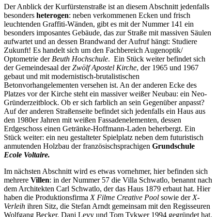
Der Anblick der Kurfürstenstraße ist an diesem Abschnitt jedenfalls
besonders
heterogen
: neben verkommenen Ecken und frisch
leuchtenden Graffiti-Wänden, gibt es mit der Nummer 141 ein
besonders imposantes Gebäude, das zur Straße mit massiven Säulen
aufwartet und an dessen Brandwand der Aufruf hängt: Studiere
Zukunft! Es handelt sich um den Fachbereich Augenoptik/
Optometrie der
Beuth Hochschule
. Ein Stück weiter befindet sich
der Gemeindesaal der
Zwölf Apostel Kirche
, der 1965 und 1967
gebaut und mit modernistisch-brutalistischen
Betonvorhangelementen versehen ist. An der anderen Ecke des
Platzes vor der Kirche steht ein massiver weißer Neubau: ein Neo-
Gründerzeitblock. Ob er sich farblich an sein Gegenüber anpasst?
Auf der anderen Straßenseite befindet sich jedenfalls ein Haus aus
den 1980er Jahren mit weißen Fassadenelementen, dessen
Erdgeschoss einen Getränke-Hoffmann-Laden beherbergt. Ein
Stück weiter: ein neu gestalteter Spielplatz neben dem futuristisch
anmutenden Holzbau der französischsprachigen
Grundschule
Ecole Voltaire.
Im nächsten Abschnitt wird es etwas vornehmer, hier befinden sich
mehrere
Villen
: in der Nummer 57 die Villa Schwatlo, benannt nach
dem Architekten Carl Schwatlo, der das Haus 1879 erbaut hat. Hier
haben die Produktionsfirma
X Filme Creative Pool
sowie der
X-
Verleih
ihren Sitz, die Stefan Arndt gemeinsam mit den Regisseuren
Wolfgang Becker, Dani Levy und Tom Tykwer 1994 gegründet hat.