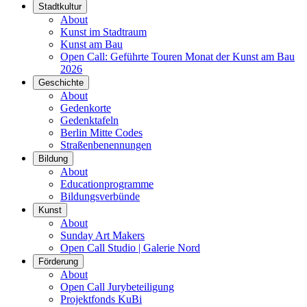
Stadtkultur
About
Kunst im Stadtraum
Kunst am Bau
Open Call: Geführte Touren Monat der Kunst am Bau
2026
Geschichte
About
Gedenkorte
Gedenktafeln
Berlin Mitte Codes
Straßenbenennungen
Bildung
About
Educationprogramme
Bildungsverbünde
Kunst
About
Sunday Art Makers
Open Call Studio | Galerie Nord
Förderung
About
Open Call Jurybeteiligung
Projektfonds KuBi