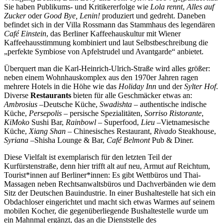
Sie haben Publikums- und Kritikererfolge wie
Lola rennt
,
Alles auf
Zucker
oder
Good Bye, Lenin!
produziert und gedreht. Daneben
befindet sich in der Villa Rossmann das Stammhaus des legendären
Café Einstein
, das Berliner Kaffeehauskultur mit Wiener
Kaffeehausstimmung kombiniert und laut Selbstbeschreibung die
„perfekte Symbiose von Apfelstrudel und Avantgarde“ anbietet.
Überquert man die Karl-Heinrich-Ulrich-Straße wird alles größer:
neben einem Wohnhauskomplex aus den 1970er Jahren ragen
mehrere Hotels in die Höhe wie das
Holiday Inn
und der
Sylter Hof
.
Diverse
Restaurants
bieten für alle Geschmäcker etwas an:
Ambrosius
–Deutsche Küche,
Swadishta
– authentische indische
Küche,
Persepolis
– persische Spezialitäten,
Sorriso Ristorante
,
KiMoko
Sushi Bar,
Rainbowl
– Superfood,
Lieu
–Vietnamesische
Küche,
Xiang Shan
– Chinesisches Restaurant,
Rivado
Steakhouse,
Syriana
–Shisha Lounge & Bar,
Café Belmont
Pub & Diner.
Diese Vielfalt ist exemplarisch für den letzten Teil der
Kurfürstenstraße, denn hier trifft alt auf neu, Armut auf Reichtum,
Tourist*innen auf Berliner*innen: Es gibt Wettbüros und Thai-
Massagen neben Rechtsanwaltsbüros und Dachverbänden wie dem
Sitz der Deutschen Bauindustrie. In einer Bushaltestelle hat sich ein
Obdachloser eingerichtet und macht sich etwas Warmes auf seinem
mobilen Kocher, die gegenüberliegende Bushaltestelle wurde um
ein Mahnmal ergänzt, das an die Dienststelle des