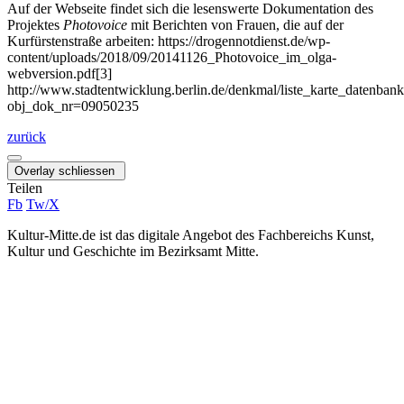
Auf der Webseite findet sich die lesenswerte Dokumentation des
Projektes
Photovoice
mit Berichten von Frauen, die auf der
Kurfürstenstraße arbeiten: https://drogennotdienst.de/wp-
content/uploads/2018/09/20141126_Photovoice_im_olga-
webversion.pdf[3]
http://www.stadtentwicklung.berlin.de/denkmal/liste_karte_datenba
obj_dok_nr=09050235
zurück
Overlay schliessen
Teilen
Fb
Tw/X
Kultur-Mitte.de ist das digitale Angebot des Fachbereichs Kunst,
Kultur und Geschichte im Bezirksamt Mitte.