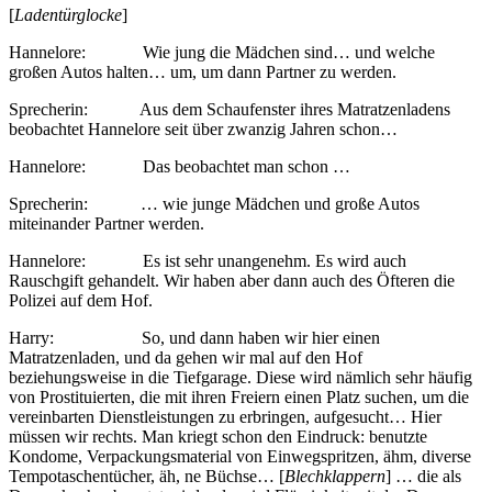
[
Ladentürglocke
]
Hannelore: Wie jung die Mädchen sind… und welche
großen Autos halten… um, um dann Partner zu werden.
Sprecherin: Aus dem Schaufenster ihres Matratzenladens
beobachtet Hannelore seit über zwanzig Jahren schon…
Hannelore: Das beobachtet man schon …
Sprecherin: … wie junge Mädchen und große Autos
miteinander Partner werden.
Hannelore: Es ist sehr unangenehm. Es wird auch
Rauschgift gehandelt. Wir haben aber dann auch des Öfteren die
Polizei auf dem Hof.
Harry: So, und dann haben wir hier einen
Matratzenladen, und da gehen wir mal auf den Hof
beziehungsweise in die Tiefgarage. Diese wird nämlich sehr häufig
von Prostituierten, die mit ihren Freiern einen Platz suchen, um die
vereinbarten Dienstleistungen zu erbringen, aufgesucht… Hier
müssen wir rechts. Man kriegt schon den Eindruck: benutzte
Kondome, Verpackungsmaterial von Einwegspritzen, ähm, diverse
Tempotaschentücher, äh, ne Büchse… [
Blechklappern
] … die als