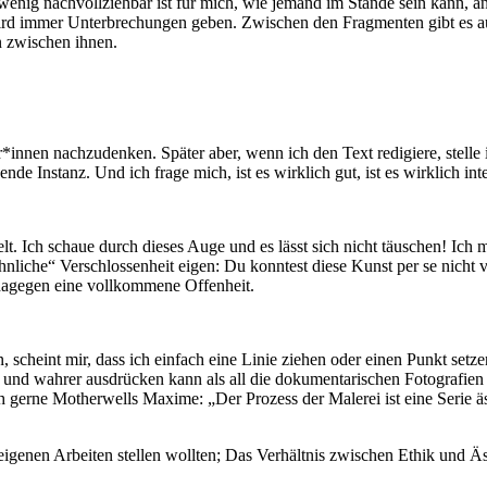
enig nachvollziehbar ist für mich, wie jemand im Stande sein kann, an
rd immer Unterbrechungen geben. Zwischen den Fragmenten gibt es auc
n zwischen ihnen.
*innen nachzudenken. Später aber, wenn ich den Text redigiere, stelle 
de Instanz. Und ich frage mich, ist es wirklich gut, ist es wirklich int
lt. Ich schaue durch dieses Auge und es lässt sich nicht täuschen! Ich
liche“ Verschlossenheit eigen: Du konntest diese Kunst per se nicht v
 dagegen eine vollkommene Offenheit.
 scheint mir, dass ich einfach eine Linie ziehen oder einen Punkt setz
er und wahrer ausdrücken kann als all die dokumentarischen Fotografien
h gerne Motherwells Maxime: „Der Prozess der Malerei ist eine Serie ä
eigenen Arbeiten stellen wollten; Das Verhältnis zwischen Ethik und Äs