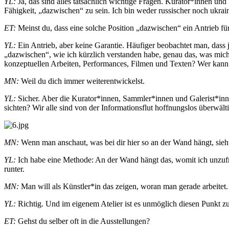
YL:
Ja, das sind alles tatsächlich wichtige Fragen. Kurator*innen un
Fähigkeit, „dazwischen“ zu sein. Ich bin weder russischer noch ukra
ET:
Meinst du, dass eine solche Position „dazwischen“ ein Antrieb fü
YL:
Ein Antrieb, aber keine Garantie. Häufiger beobachtet man, dass 
„dazwischen“, wie ich kürzlich verstanden habe, genau das, was mic
konzeptuellen Arbeiten, Performances, Filmen und Texten? Wer kann d
MN:
Weil du dich immer weiterentwickelst.
YL:
Sicher. Aber die Kurator*innen, Sammler*innen und Galerist*inne
sichten? Wir alle sind von der Informationsflut hoffnungslos überwält
MN:
Wenn man anschaut, was bei dir hier so an der Wand hängt, sieht 
YL:
Ich habe eine Methode: An der Wand hängt das, womit ich unzufrie
runter.
MN:
Man will als Künstler*in das zeigen, woran man gerade arbeitet
YL:
Richtig. Und im eigenem Atelier ist es unmöglich diesen Punkt zu
ET:
Gehst du selber oft in die Ausstellungen?