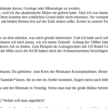
h träumte davon, Geologe oder Mineraloge zu werden.
weil ich das akademische Malen nie gelernt hatte. Aber ich war immer 
rn konnten den wirklichen Grund dafür nicht erkennen. Sie verstanden n
mit beiden Beinen fest auf der Erde stehen sollte. Keiner in unserer F
r an dem arbeiten, was mich gerade interessiert. Und ich habe auch sch
 erinnere ich mich daran, wie ich meine Zukunft Anfang der 1980er Ja
eren Job zu finden. Zum Beispiel als Aufzugswärter mit 110 Rubel Ge
die Miliz noch der KGB hätten mich des Schmarotzertums bezichtigen
bekannt. Du gehörtest zum Kreis der Moskauer Konzeptualisten. Heute ma
d Sammler*innen, die zu mir ins Atelier kommen, fragen meist nach frü
a und der Biennale in Venedig. Wenn man mal die große Bühne betreten
lg? Wohin will man eigentlich?