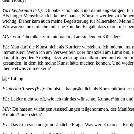
dein Hobby?
Yuri Leiderman (YL):
Ich habe schon als Kind damit angefangen. Ic
Als junger Mensch sah ich keine Chance, Künstler werden zu können, 
wichtig. Daher kam auch meine Begeisterung für Mineralien. Meine Elte
Wir waren eine einfache jüdische Familie. Es galt, dass man im Leben 
MN:
Vom Chemiker zum international ausstellenden Künstler?
YL:
Man darf die Kunst nicht als Karriere verstehen. Ich möchte imme
immunisiert. Wenn ich am Verzweifeln oder finanziell am Limit bin,
darauf folgenden Arbeitsplatzzuweisung zu entkommen und einen lock
gestanden, in dem ich meine Kunst hätte machen können. Und weder 
heute etwas zu meckern?
Ekaterina Tewes (ET):
Du bist ja hauptsächlich als Konzeptkünstler 
YL:
Leider nicht so oft, wie ich mir das wünschte. Kurator*innen un
MN:
Du hast an wichtigen Ausstellungen teilgenommen, der Manifest
Kurator*innen steht?
ET:
Das ist ja so eine grundsätzliche Frage: Was wertet man als Erfo