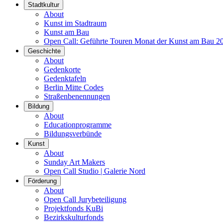
Stadtkultur
About
Kunst im Stadtraum
Kunst am Bau
Open Call: Geführte Touren Monat der Kunst am Bau 2
Geschichte
About
Gedenkorte
Gedenktafeln
Berlin Mitte Codes
Straßenbenennungen
Bildung
About
Educationprogramme
Bildungsverbünde
Kunst
About
Sunday Art Makers
Open Call Studio | Galerie Nord
Förderung
About
Open Call Jurybeteiligung
Projektfonds KuBi
Bezirkskulturfonds