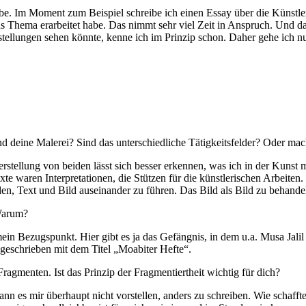
ibe. Im Moment zum Beispiel schreibe ich einen Essay über die Künstle
das Thema erarbeitet habe. Das nimmt sehr viel Zeit in Anspruch. Und
ellungen sehen könnte, kenne ich im Prinzip schon. Daher gehe ich nur
 deine Malerei? Sind das unterschiedliche Tätigkeitsfelder? Oder mac
rstellung von beiden lässt sich besser erkennen, was ich in der Kunst
 waren Interpretationen, die Stützen für die künstlerischen Arbeiten. W
n, Text und Bild auseinander zu führen. Das Bild als Bild zu behandel
 Warum?
mein Bezugspunkt. Hier gibt es ja das Gefängnis, in dem u.a. Musa Jalil
 geschrieben mit dem Titel „Moabiter Hefte“.
Fragmenten. Ist das Prinzip der Fragmentiertheit wichtig für dich?
 kann es mir überhaupt nicht vorstellen, anders zu schreiben. Wie scha