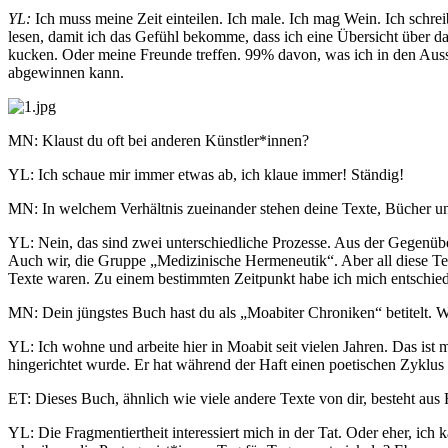
YL:
Ich muss meine Zeit einteilen. Ich male. Ich mag Wein. Ich schre
lesen, damit ich das Gefühl bekomme, dass ich eine Übersicht über 
kucken. Oder meine Freunde treffen. 99% davon, was ich in den Ausst
abgewinnen kann.
MN: Klaust du oft bei anderen Künstler*innen?
YL: Ich schaue mir immer etwas ab, ich klaue immer! Ständig!
MN: In welchem Verhältnis zueinander stehen deine Texte, Bücher und
YL: Nein, das sind zwei unterschiedliche Prozesse. Aus der Gegenübe
Auch wir, die Gruppe „Medizinische Hermeneutik“. Aber all diese Texte
Texte waren. Zu einem bestimmten Zeitpunkt habe ich mich entschiede
MN: Dein jüngstes Buch hast du als „Moabiter Chroniken“ betitelt.
YL: Ich wohne und arbeite hier in Moabit seit vielen Jahren. Das ist 
hingerichtet wurde. Er hat während der Haft einen poetischen Zyklus
ET: Dieses Buch, ähnlich wie viele andere Texte von dir, besteht aus 
YL: Die Fragmentiertheit interessiert mich in der Tat. Oder eher, ich