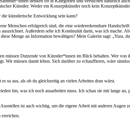
d Sammler*innen denken oft in Kategorien und versuchen natürlich auch,
inischer Künstler. Weder ein Konzeptkünstler noch kein Konzeptkünstler
r die künstlerische Entwicklung sein kann?
jene Menschen erfolgreich sind, die eine wiedererkennbare Handschrift
h auszeichnet. Außerdem sehe ich Kontinuität darin, was ich mache. A
iese Menge an Information bewältigen? Mein Galerist sagt: „Yura, du b
n müssen Dutzende von Künstler*innen im Blick behalten. Wer von ihne
igt. Wir müssen damit leben. Sich darüber zu echauffieren, wäre sinnlos
es so aus, als ob du gleichzeitig an vielen Arbeiten dran wärst.
den bin, was ich noch ausarbeiten muss. Ich schau sie mir lange an, pr
. Ausstellen ist auch wichtig, um die eigene Arbeit mit anderen Augen
 erreichen.