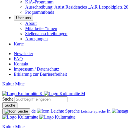
KiA-Programm
Ausschreibung: Artist Residencies „AiR Leopoldplatz 2
Programmfonds
Über uns
About
Mitarbeiter*innen
Stellenausschreibungen
Anregungen
Karte
Newsletter
FAQ
Kontakt
Impressum / Datenschutz
Erklärung zur Barrierefreiheit
Kultur Mitte
Suche
Suche
de
In
Leichte Sprache
Kultur Mitte