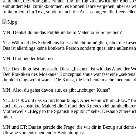
schreiben, die Protoganist*innen Tag für Tag zu entwickeln? Ebenso w
einhundert Mal zurückkommen, es können Jahre vergehen, aber es wi
funktionieren im Text, sondern auch die Auslassungen, die Leerstelle
MN: Denkst du an das Publikum beim Malen oder Schreiben?
YL: Während des Schreibens ist es schlicht unmöglich, über die Leser
Das ist allerdings keine konkrete Person sondern quasi eine außenstehen
MN: Und bei der Malerei?
YL: Das klingt fast mystisch. Diese „Instanz“ ist wie das Auge der We
Den Praktiken des Moskauer Konzeptualismus war fast eine „sektenähn
du nicht eingeweiht warst. Die Kunst, die ich heute mache, bedeutet
MN: Also, du gehst davon aus, es gibt „richtige“ Kunst?
YL: Ja! Obwohl das so furchtbar klingt. Aber wenn ich im „Flow“ bin,
auch, dass abstrakte Malerei die Gräuel des Krieges viel unmittelbar
Motherwells „Elegy to the Spanish Republic“ sehe. Deshalb zitiere ic
mich.
MN und ET: Das ist gerade die Frage, die wir dir in Bezug auf deine 
Ukraine von entscheidender Bedeutung ist.