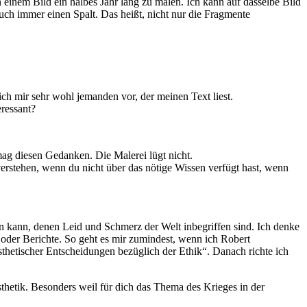
 einem Bild ein halbes Jahr lang zu malen. Ich kann auf dasselbe Bild
h immer einen Spalt. Das heißt, nicht nur die Fragmente
ich mir sehr wohl jemanden vor, der meinen Text liest.
eressant?
 mag diesen Gedanken. Die Malerei lügt nicht.
erstehen, wenn du nicht über das nötige Wissen verfügt hast, wenn
en kann, denen Leid und Schmerz der Welt inbegriffen sind. Ich denke
 oder Berichte. So geht es mir zumindest, wenn ich Robert
sthetischer Entscheidungen bezüglich der Ethik“. Danach richte ich
thetik. Besonders weil für dich das Thema des Krieges in der