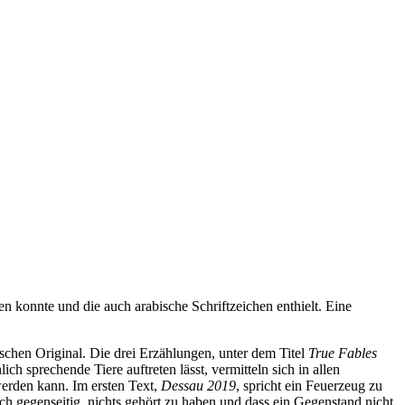
en konnte und die auch arabische Schriftzeichen enthielt. Eine
schen Original. Die drei Erzählungen, unter dem Titel
True Fables
 sprechende Tiere auftreten lässt, vermitteln sich in allen
erden kann. Im ersten Text,
Dessau 2019
, spricht ein Feuerzeug zu
ich gegenseitig, nichts gehört zu haben und dass ein Gegenstand nicht