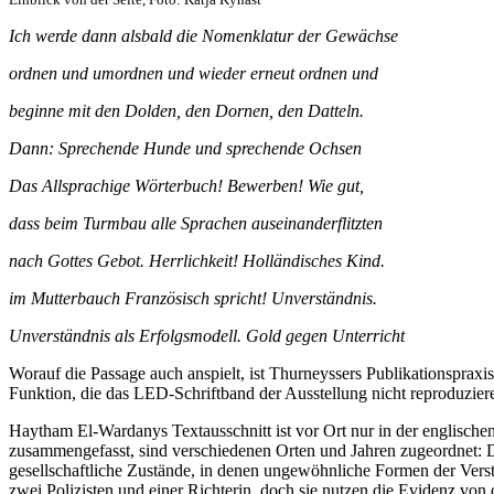
Ich werde dann alsbald die Nomenklatur der Gewächse
ordnen und umordnen und wieder erneut ordnen und
beginne mit den Dolden, den Dornen, den Datteln.
Dann: Sprechende Hunde und sprechende Ochsen
Das Allsprachige Wörterbuch! Bewerben! Wie gut,
dass beim Turmbau alle Sprachen auseinanderflitzten
nach Gottes Gebot. Herrlichkeit! Holländisches Kind.
im Mutterbauch Französisch spricht! Unverständnis.
Unverständnis als Erfolgsmodell. Gold gegen Unterricht
Worauf die Passage auch anspielt, ist Thurneyssers Publikationspraxis
Funktion, die das LED-Schriftband der Ausstellung nicht reproduzier
Haytham El-Wardanys Textausschnitt ist vor Ort nur in der englischen
zusammengefasst, sind verschiedenen Orten und Jahren zugeordnet: De
gesellschaftliche Zustände, in denen ungewöhnliche Formen der Ver
zwei Polizisten und einer Richterin, doch sie nutzen die Evidenz von