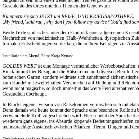
langsam zu sein und einen wesentlichen Teil verpasst oder schon wie
Geschichte des Ortes und den Themen der Gegenwart:
Kümmern sie sich JETZT um REISE- UND KRIEGSAPOTHEKE.
‚My friend,’ said rat, ‚why don’t you follow my advice? You’d find so
Beide Texte sind sicher unter dem Eindruck einer allgemeinen Krisenha
Nachrichten von medizinischen (Halb-)Wahrheiten, dystopischen Zukun
formalen Entscheidungen verdecken, die in ihren Beiträgen zur Ausst
Installation am Abend, Foto: Katja Kynast
GOLDES WERT
ist eine Montage vermeintlicher Werbebotschaften, 
Rinck nimmt hier Bezug auf die Rätselreime und diversen Berufe Leonh
botanischen Garten, sondern widmete sich zunehmend alchemistischen
zum Handel mit zweifelhaften Versprechen auf Heilung und Reichtum.
wenn nicht magische, so doch immerhin das weite Feld alternativer V
Gesundheit überhaupt.
In Rincks eigener Version von Rätselreimen vermischen sich mittelalte
Denn damals wie heute kommt der Sprache eine besondere Rolle zu b
verwandelnde Kraft zugeschrieben wird. Hier scheint der Sprache die 
wiederum ganz eigene, ins Absurde kippende Bedeutungsschleifen zu dr
mehrsprachige Austausch zwischen Pflanzen, Tieren, Dingen und den W
Einblick von der Seite, Foto: Katja Kynast