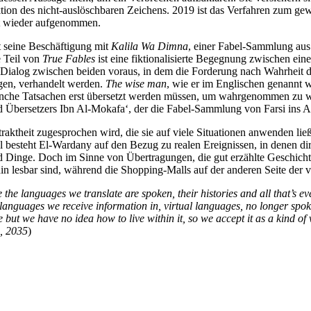
on des nicht-auslöschbaren Zeichens. 2019 ist das Verfahren zum gewa
cht wieder aufgenommen.
t seine Beschäftigung mit
Kalila Wa Dimna
, einer Fabel-Sammlung aus 
e Teil von
True Fables
ist eine fiktionalisierte Begegnung zwischen e
in Dialog zwischen beiden voraus, in dem die Forderung nach Wahrheit
gen, verhandelt werden.
The wise man
, wie er im Englischen genannt w
h manche Tatsachen erst übersetzt werden müssen, um wahrgenommen zu
 Übersetzers Ibn Al-Mokafa‘, der die Fabel-Sammlung von Farsi ins Ar
ktheit zugesprochen wird, die sie auf viele Situationen anwenden ließ
l besteht El-Wardany auf den Bezug zu realen Ereignissen, in denen dir
 Dinge. Doch im Sinne von Übertragungen, die gut erzählte Geschichte
in lesbar sind, während die Shopping-Malls auf der anderen Seite der 
he languages we translate are spoken, their histories and all that’s eve
 languages we receive information in, virtual languages, no longer spoken
but we have no idea how to live within it, so we accept it as a kind of v
, 2035
)