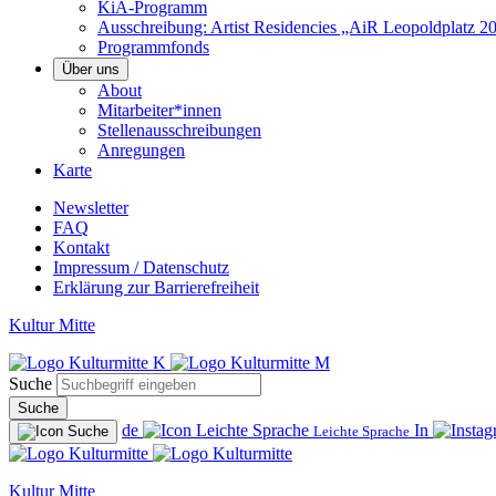
KiA-Programm
Ausschreibung: Artist Residencies „AiR Leopoldplatz 2
Programmfonds
Über uns
About
Mitarbeiter*innen
Stellenausschreibungen
Anregungen
Karte
Newsletter
FAQ
Kontakt
Impressum / Datenschutz
Erklärung zur Barrierefreiheit
Kultur Mitte
Suche
Suche
de
In
Leichte Sprache
Kultur Mitte