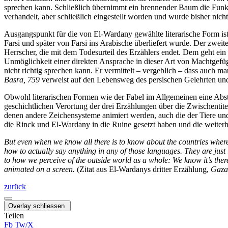
sprechen kann. Schließlich übernimmt ein brennender Baum die Funkti
verhandelt, aber schließlich eingestellt worden und wurde bisher ni
Ausgangspunkt für die von El-Wardany gewählte literarische Form is
Farsi und später von Farsi ins Arabische überliefert wurde. Der zweit
Herrscher, die mit dem Todesurteil des Erzählers endet. Dem geht e
Unmöglichkeit einer direkten Ansprache in dieser Art von Machtgefü
nicht richtig sprechen kann. Er vermittelt – vergeblich – dass auc
Basra, 759
verweist auf den Lebensweg des persischen Gelehrten und
Obwohl literarischen Formen wie der Fabel im Allgemeinen eine Abstra
geschichtlichen Verortung der drei Erzählungen über die Zwischentite
denen andere Zeichensysteme animiert werden, auch die der Tiere und
die Rinck und El-Wardany in die Ruine gesetzt haben und die weiterh
But even when we know all there is to know about the countries where t
how to actually say anything in any of those languages.
They are just
to how we perceive of the outside world as a whole: We know it’s there 
animated on a screen.
(Zitat aus El-Wardanys dritter Erzählung,
Gaza
zurück
Overlay schliessen
Teilen
Fb
Tw/X