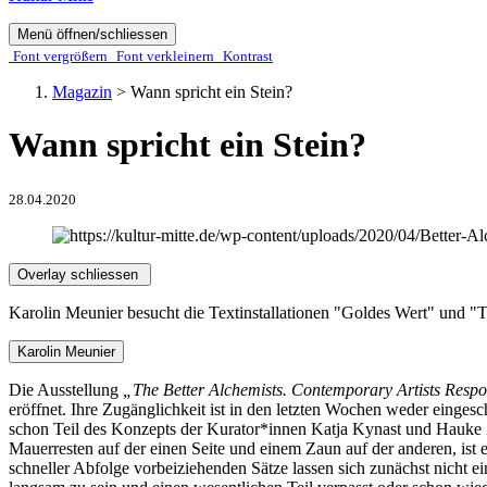
Menü öffnen/schliessen
Font ver­­größern
Font ver­­kleinern
Kontrast
Magazin
>
Wann spricht ein Stein?
Wann spricht ein Stein?
28.04.2020
Overlay schliessen
Karolin Meunier besucht die Textinstallationen "Goldes Wert" und 
Karolin Meunier
Die Ausstellung
„The Better Alchemists. Contemporary Artists Resp
eröffnet. Ihre Zugänglichkeit ist in den letzten Wochen weder eing
schon Teil des Konzepts der Kurator*innen Katja Kynast und Hauke Z
Mauerresten auf der einen Seite und einem Zaun auf der anderen, ist e
schneller Abfolge vorbeiziehenden Sätze lassen sich zunächst nicht e