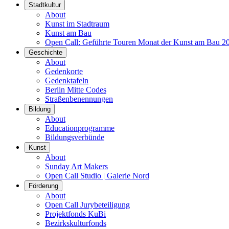
Stadtkultur
About
Kunst im Stadtraum
Kunst am Bau
Open Call: Geführte Touren Monat der Kunst am Bau 2
Geschichte
About
Gedenkorte
Gedenktafeln
Berlin Mitte Codes
Straßenbenennungen
Bildung
About
Educationprogramme
Bildungsverbünde
Kunst
About
Sunday Art Makers
Open Call Studio | Galerie Nord
Förderung
About
Open Call Jurybeteiligung
Projektfonds KuBi
Bezirkskulturfonds