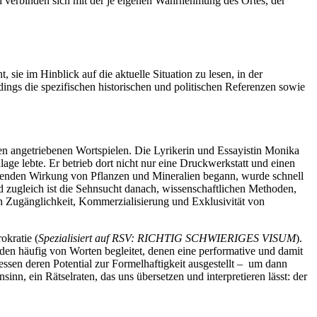
d verbinden sich mit der je eigenen Wahrnehmung des Ortes, der
sie im Hinblick auf die aktuelle Situation zu lesen, in der
ings die spezifischen historischen und politischen Referenzen sowie
sen angetriebenen Wortspielen. Die Lyrikerin und Essayistin Monika
ge lebte. Er betrieb dort nicht nur eine Druckwerkstatt und einen
eilenden Wirkung von Pflanzen und Mineralien begann, wurde schnell
 zugleich ist die Sehnsucht danach, wissenschaftlichen Methoden,
ch Zugänglichkeit, Kommerzialisierung und Exklusivität von
okratie (
Spezialisiert auf RSV: RICHTIG SCHWIERIGES VISUM
).
en häufig von Worten begleitet, denen eine performative und damit
ssen deren Potential zur Formelhaftigkeit ausgestellt – um dann
n, ein Rätselraten, das uns übersetzen und interpretieren lässt: der