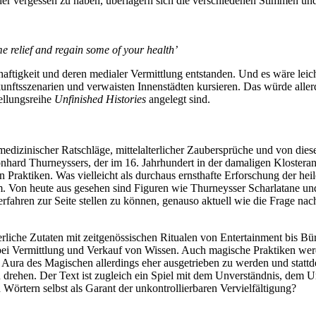
der vergessen zu haben, überlagern sich die verschiedenen Stimmen un
me relief and regain some of your health’
ftigkeit und deren medialer Vermittlung entstanden. Und es wäre leicht, 
ftsszenarien und verwaisten Innenstädten kursieren. Das würde allerd
ellungsreihe
Unfinished Histories
angelegt sind.
medizinischer Ratschläge, mittelalterlicher Zaubersprüche und von die
ard Thurneyssers, der im 16. Jahrhundert in der damaligen Klosteranla
 Praktiken. Was vielleicht als durchaus ernsthafte Erforschung der h
 Von heute aus gesehen sind Figuren wie Thurneysser Scharlatane und
erfahren zur Seite stellen zu können, genauso aktuell wie die Frage na
rliche Zutaten mit zeitgenössischen Ritualen von Entertainment bis Bür
ei Vermittlung und Verkauf von Wissen. Auch magische Praktiken werd
Aura des Magischen allerdings eher ausgetrieben zu werden und stattde
ehen. Der Text ist zugleich ein Spiel mit dem Unverständnis, dem Unsin
örtern selbst als Garant der unkontrollierbaren Vervielfältigung?