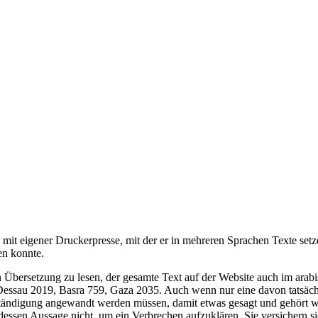
 mit eigener Druckerpresse, mit der er in mehreren Sprachen Texte setz
en konnte.
 Übersetzung zu lesen, der gesamte Text auf der Website auch im arabi
ssau 2019, Basra 759, Gaza 2035. Auch wenn nur eine davon tatsächlich
ständigung angewandt werden müssen, damit etwas gesagt und gehört w
 dessen Aussage nicht, um ein Verbrechen aufzuklären. Sie versichern s