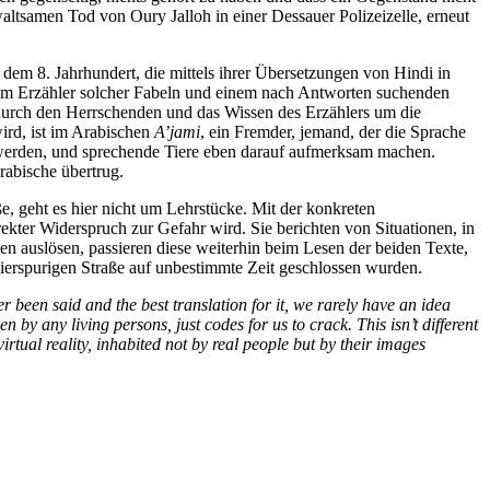
ltsamen Tod von Oury Jalloh in einer Dessauer Polizeizelle, erneut
dem 8. Jahrhundert, die mittels ihrer Übersetzungen von Hindi in
inem Erzähler solcher Fabeln und einem nach Antworten suchenden
 durch den Herrschenden und das Wissen des Erzählers um die
ird, ist im Arabischen
A’jami
, ein Fremder, jemand, der die Sprache
 werden, und sprechende Tiere eben darauf aufmerksam machen.
abische übertrug.
e, geht es hier nicht um Lehrstücke. Mit der konkreten
ekter Widerspruch zur Gefahr wird. Sie berichten von Situationen, in
n auslösen, passieren diese weiterhin beim Lesen der beiden Texte,
vierspurigen Straße auf unbestimmte Zeit geschlossen wurden.
r been said and the best translation for it, we rarely have an idea
 by any living persons, just codes for us to crack. This isn’t different
irtual reality, inhabited not by real people but by their images