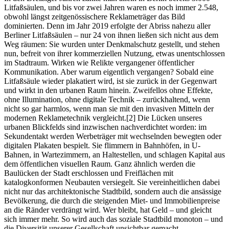
Litfaßsäulen, und bis vor zwei Jahren waren es noch immer 2.548,
obwohl längst zeitgenössischere Reklameträger das Bild
dominierten. Denn im Jahr 2019 erfolgte der Abriss nahezu aller
Berliner Litfaßsäulen – nur 24 von ihnen ließen sich nicht aus dem
Weg räumen: Sie wurden unter Denkmalschutz gestellt, und stehen
nun, befreit von ihrer kommerziellen Nutzung, etwas unentschlossen
im Stadtraum. Wirken wie Relikte vergangener öffentlicher
Kommunikation. Aber warum eigentlich vergangen? Sobald eine
Litfaßsäule wieder plakatiert wird, ist sie zurück in der Gegenwart
und wirkt in den urbanen Raum hinein. Zweifellos ohne Effekte,
ohne Illumination, ohne digitale Technik – zurückhaltend, wenn
nicht so gar harmlos, wenn man sie mit den invasiven Mitteln der
modernen Reklametechnik vergleicht.[2] Die Lücken unseres
urbanen Blickfelds sind inzwischen nachverdichtet worden: im
Sekundentakt werden Werbeträger mit wechselnden bewegten oder
digitalen Plakaten bespielt. Sie flimmern in Bahnhöfen, in U-
Bahnen, in Wartezimmern, an Haltestellen, und schlagen Kapital aus
dem öffentlichen visuellen Raum. Ganz ähnlich werden die
Baulücken der Stadt erschlossen und Freiflächen mit
katalogkonformen Neubauten versiegelt. Sie vereinheitlichen dabei
nicht nur das architektonische Stadtbild, sondern auch die ansässige
Bevölkerung, die durch die steigenden Miet- und Immobilienpreise
an die Ränder verdrängt wird. Wer bleibt, hat Geld – und gleicht
sich immer mehr. So wird auch das soziale Stadtbild monoton – und
die Diversität unserer Gesellschaft unsichtbar gemacht.