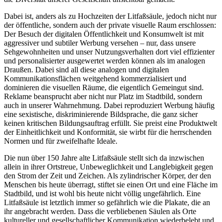
Dabei ist, anders als zu Hochzeiten der Litfaßsäule, jedoch nicht nur
der öffentliche, sondern auch der private visuelle Raum erschlossen:
Der Besuch der digitalen Öffentlichkeit und Konsumwelt ist mit
aggressiver und subtiler Werbung versehen – nur, dass unsere
Sehgewohnheiten und unser Nutzungsverhalten dort viel effizienter
und personalisierter ausgewertet werden können als im analogen
Draußen. Dabei sind all diese analogen und digitalen
Kommunikationsflächen weitgehend kommerzialisiert und
dominieren die visuellen Räume, die eigentlich Gemeingut sind.
Reklame beansprucht aber nicht nur Platz im Stadtbild, sondern
auch in unserer Wahrnehmung. Dabei reproduziert Werbung häufig
eine sexistische, diskriminierende Bildsprache, die ganz sicher
keinen kritischen Bildungsauftrag erfüllt. Sie preist eine Produktwelt
der Einheitlichkeit und Konformität, sie wirbt für die herrschenden
Normen und für zweifelhafte Ideale.
Die nun über 150 Jahre alte Litfaßsäule stellt sich da inzwischen
allein in ihrer Ortstreue, Unbeweglichkeit und Langlebigkeit gegen
den Strom der Zeit und Zeichen. Als zylindrischer Körper, der den
Menschen bis heute überragt, stiftet sie einen Ort und eine Fläche im
Stadtbild, und ist wohl bis heute nicht völlig ungefährlich. Eine
Litfaßsäule ist letztlich immer so gefährlich wie die Plakate, die an
ihr angebracht werden. Dass die verbliebenen Säulen als Orte
kultureller und gesellschaftlicher Kommunikation wiederbelebt und