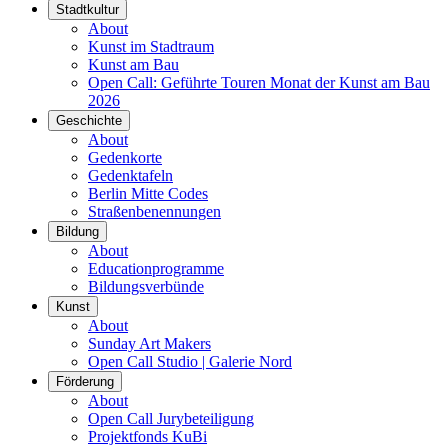
Stadtkultur
About
Kunst im Stadtraum
Kunst am Bau
Open Call: Geführte Touren Monat der Kunst am Bau
2026
Geschichte
About
Gedenkorte
Gedenktafeln
Berlin Mitte Codes
Straßenbenennungen
Bildung
About
Educationprogramme
Bildungsverbünde
Kunst
About
Sunday Art Makers
Open Call Studio | Galerie Nord
Förderung
About
Open Call Jurybeteiligung
Projektfonds KuBi