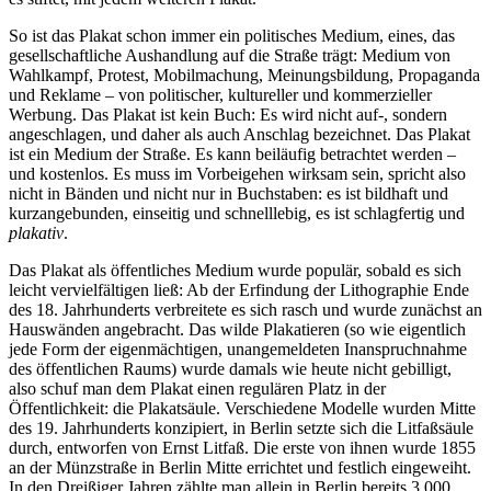
So ist das Plakat schon immer ein politisches Medium, eines, das
gesellschaftliche Aushandlung auf die Straße trägt: Medium von
Wahlkampf, Protest, Mobilmachung, Meinungsbildung, Propaganda
und Reklame – von politischer, kultureller und kommerzieller
Werbung. Das Plakat ist kein Buch: Es wird nicht auf-, sondern
angeschlagen, und daher als auch Anschlag bezeichnet. Das Plakat
ist ein Medium der Straße. Es kann beiläufig betrachtet werden –
und kostenlos. Es muss im Vorbeigehen wirksam sein, spricht also
nicht in Bänden und nicht nur in Buchstaben: es ist bildhaft und
kurzangebunden, einseitig und schnelllebig, es ist schlagfertig und
plakativ
.
Das Plakat als öffentliches Medium wurde populär, sobald es sich
leicht vervielfältigen ließ: Ab der Erfindung der Lithographie Ende
des 18. Jahrhunderts verbreitete es sich rasch und wurde zunächst an
Hauswänden angebracht. Das wilde Plakatieren (so wie eigentlich
jede Form der eigenmächtigen, unangemeldeten Inanspruchnahme
des öffentlichen Raums) wurde damals wie heute nicht gebilligt,
also schuf man dem Plakat einen regulären Platz in der
Öffentlichkeit: die Plakatsäule. Verschiedene Modelle wurden Mitte
des 19. Jahrhunderts konzipiert, in Berlin setzte sich die Litfaßsäule
durch, entworfen von Ernst Litfaß. Die erste von ihnen wurde 1855
an der Münzstraße in Berlin Mitte errichtet und festlich eingeweiht.
In den Dreißiger Jahren zählte man allein in Berlin bereits 3.000