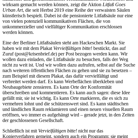
wirksam gemacht werden können, zeigt die Aktion
Litfaß Goes
Urban Art
, die seit Herbst 2019 eine Reihe der verwaisten Säulen
künstlerisch bespielt. Dabei ist die pensionierte Litfaßsäule nur eine
von vielen potenziell kommunikativen Flächen, die von
unkommerzieller und vielfältiger Kommunikation erschlossen
werden können.
Eine der Berliner Litfaßsäulen steht am Hackeschen Markt. Sie
haben wir mit dem Plakat
Vervielfältigen bitte!
bestückt, das auf
Zuruf (
post@krisenbrief.de
) per Post bezogen werden kann. Wir
wollen dazu einladen, die Litfaßsäule zu besuchen, falls der Weg
nicht zu weit ist. Und wir wollen dazu aufrufen, selbst auf die Suche
nach weiteren öffentlichen Flächen zu gehen und sie zu besetzen –
zum Beispiel mit diesem Plakat, das dafür vervielfältigt und
verbreitet werden darf. Es kann Werbeflächen überkleben und
Neubaugebiete zensieren. Es kann Orte der Konformität
überschreiben und kommentieren. Es kann auch sagen: diese Idee
gefällt mir, sie ist wichtig. Es kann Orte markieren, die es sich zu
vermehren lohnt und die schützenswert sind. Es kann städtischen
und ländlichen Raum reklamieren und einen neuen visuellen Raum
eröffnen, wo immer es aufgehängt wird – gerade jetzt, in den Zeiten
der geschlossenen Gesellschaft.
Schließlich ist mit
Vervielfältigen bitte!
nicht nur das
Kopierverfahren gemeint, sondern auch ein Programm: sie meint