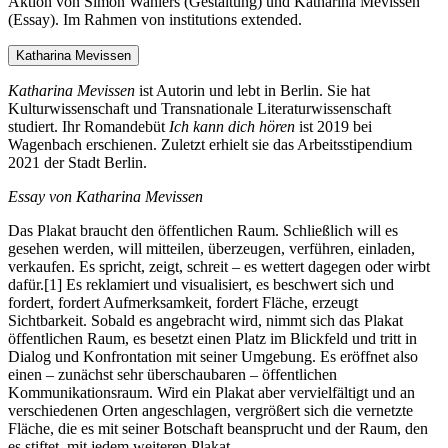
Aktion von Simon Wahlers (Gestaltung) und Katharina Mevissen
(Essay). Im Rahmen von institutions extended.
Katharina Mevissen
Katharina Mevissen
ist Autorin und lebt in Berlin. Sie hat
Kulturwissenschaft und Transnationale Literaturwissenschaft
studiert. Ihr Romandebüt
Ich kann dich hören
ist 2019 bei
Wagenbach erschienen. Zuletzt erhielt sie das Arbeitsstipendium
2021 der Stadt Berlin.
Essay von Katharina Mevissen
Das Plakat braucht den öffentlichen Raum. Schließlich will es
gesehen werden, will mitteilen, überzeugen, verführen, einladen,
verkaufen. Es spricht, zeigt, schreit – es wettert dagegen oder wirbt
dafür.[1] Es reklamiert und visualisiert, es beschwert sich und
fordert, fordert Aufmerksamkeit, fordert Fläche, erzeugt
Sichtbarkeit. Sobald es angebracht wird, nimmt sich das Plakat
öffentlichen Raum, es besetzt einen Platz im Blickfeld und tritt in
Dialog und Konfrontation mit seiner Umgebung. Es eröffnet also
einen – zunächst sehr überschaubaren – öffentlichen
Kommunikationsraum. Wird ein Plakat aber vervielfältigt und an
verschiedenen Orten angeschlagen, vergrößert sich die vernetzte
Fläche, die es mit seiner Botschaft beansprucht und der Raum, den
es stiftet, mit jedem weiteren Plakat.