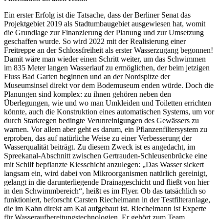
Ein erster Erfolg ist die Tatsache, dass der Berliner Senat das
Projektgebiet 2019 als Stadtumbaugebiet ausgewiesen hat, womit
die Grundlage zur Finanzierung der Planung und zur Umsetzung
geschaffen wurde. So wird 2022 mit der Realisierung einer
Freitreppe an der Schlossfreiheit als erster Wasserzugang begonnen!
Damit wäre man wieder einen Schritt weiter, um das Schwimmen
im 835 Meter langen Wasserlauf zu ermöglichen, der beim jetzigen
Fluss Bad Garten beginnen und an der Nordspitze der
Museumsinsel direkt vor dem Bodemuseum enden würde. Doch die
Planungen sind komplex: zu ihnen gehören neben den
Überlegungen, wie und wo man Umkleiden und Toiletten errichten
könnte, auch die Konstruktion eines automatischen Systems, um vor
durch Starkregen bedingte Verunreinigungen des Gewässers zu
warnen. Vor allem aber geht es darum, ein Pflanzenfiltersystem zu
erproben, das auf natürliche Weise zu einer Verbesserung der
Wasserqualität beiträgt. Zu diesem Zweck ist es angedacht, im
Spreekanal-Abschnitt zwischen Gertrauden-Schleusenbrücke eine
mit Schilf bepflanzte Kiesschicht anzulegen: „Das Wasser sickert
langsam ein, wird dabei von Mikroorganismen natürlich gereinigt,
gelangt in die darunterliegende Drainageschicht und fließt von hier
in den Schwimmbereich“, heißt es im Flyer. Ob das tatsächlich so
funktioniert, beforscht Carsten Riechelmann in der Testfilteranlage,
die im Kahn direkt am Kai aufgebaut ist. Riechelmann ist Experte
für Wasseraufbereitungstechnologien. Er gehört zum Team