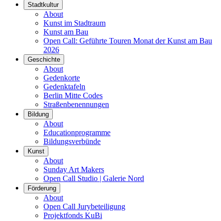
Stadtkultur
About
Kunst im Stadtraum
Kunst am Bau
Open Call: Geführte Touren Monat der Kunst am Bau
2026
Geschichte
About
Gedenkorte
Gedenktafeln
Berlin Mitte Codes
Straßenbenennungen
Bildung
About
Educationprogramme
Bildungsverbünde
Kunst
About
Sunday Art Makers
Open Call Studio | Galerie Nord
Förderung
About
Open Call Jurybeteiligung
Projektfonds KuBi