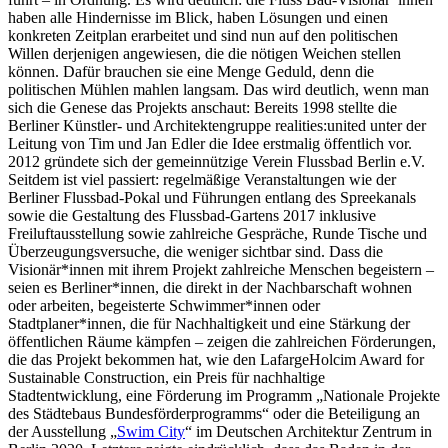
haben alle Hindernisse im Blick, haben Lösungen und einen
konkreten Zeitplan erarbeitet und sind nun auf den politischen
Willen derjenigen angewiesen, die die nötigen Weichen stellen
können. Dafür brauchen sie eine Menge Geduld, denn die
politischen Mühlen mahlen langsam. Das wird deutlich, wenn man
sich die Genese das Projekts anschaut: Bereits 1998 stellte die
Berliner Künstler- und Architektengruppe realities:united unter der
Leitung von Tim und Jan Edler die Idee erstmalig öffentlich vor.
2012 gründete sich der gemeinnützige Verein Flussbad Berlin e.V.
Seitdem ist viel passiert: regelmäßige Veranstaltungen wie der
Berliner Flussbad-Pokal und Führungen entlang des Spreekanals
sowie die Gestaltung des Flussbad-Gartens 2017 inklusive
Freiluftausstellung sowie zahlreiche Gespräche, Runde Tische und
Überzeugungsversuche, die weniger sichtbar sind. Dass die
Visionär*innen mit ihrem Projekt zahlreiche Menschen begeistern –
seien es Berliner*innen, die direkt in der Nachbarschaft wohnen
oder arbeiten, begeisterte Schwimmer*innen oder
Stadtplaner*innen, die für Nachhaltigkeit und eine Stärkung der
öffentlichen Räume kämpfen – zeigen die zahlreichen Förderungen,
die das Projekt bekommen hat, wie den LafargeHolcim Award for
Sustainable Construction, ein Preis für nachhaltige
Stadtentwicklung, eine Förderung im Programm „Nationale Projekte
des Städtebaus Bundesförderprogramms“ oder die Beteiligung an
der Ausstellung „
Swim City
“ im Deutschen Architektur Zentrum in