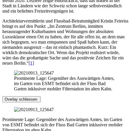
Berlin 2020. Letztere zeigte eindrücklich, dass das Baden in der
Stadt in Ländern wie der Schweiz schon lange selbstverständlich
und ein beliebtes Freizeitvergnügen ist.
Architekturvermittlerin und Flussbad-Beiratsmitglied Kristin Feireiss
bringt es auf den Punkt: „Im Zentrum Berlins, inmitten
herausragender Kulturbauten und Wohnungen der absoluten
Luxusklasse einen Ort zu haben, der für alle offen ist, an dem man
sich begegnen, wo man entspannen und Spaß haben kann, der
niemanden ausgrenzt – das ist einfach phantastisch. Kurz: Ein
wirklich demokratischer Ort. Wenn das Projekt realisiert würde,
wäre das die großartigste Sache und das positivste Zeichen für ein
neues Berlin.“
[1]
Prominente Lage: Gegenüber des Auswärtigen Amtes,
im Garten von ESMT befindet sich der Fluss Bad
Garten inklusiver mobiler Filterstation im alten Kahn.
Overlay schliessen
Prominente Lage: Gegenüber des Auswärtigen Amtes, im Garten
von ESMT befindet sich der Fluss Bad Garten inklusiver mobiler
Filterstation im alten Kahn.