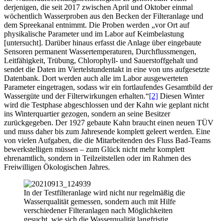
derjenigen, die seit 2017 zwischen April und Oktober einmal
wöchentlich Wasserproben aus den Becken der Filteranlage und
dem Spreekanal entnimmt. Die Proben werden „vor Ort auf
physikalische Parameter und im Labor auf Keimbelastung
[untersucht]. Darüber hinaus erfasst die Anlage über eingebaute
Sensoren permanent Wassertemperaturen, Durchflussmengen,
Leitfähigkeit, Trübung, Chlorophyll- und Sauerstoffgehalt und
sendet die Daten im Viertelstundentakt in eine von uns aufgesetzte
Datenbank. Dort werden auch alle im Labor ausgewerteten
Parameter eingetragen, sodass wir ein fortlaufendes Gesamtbild der
Wassergüte und der Filterwirkungen erhalten.“
[2]
Diesen Winter
wird die Testphase abgeschlossen und der Kahn wie geplant nicht
ins Winterquartier gezogen, sondern an seine Besitzer
zurückgegeben. Der 1927 gebaute Kahn braucht einen neuen TÜV
und muss daher bis zum Jahresende komplett geleert werden. Eine
von vielen Aufgaben, die die Mitarbeitenden des Fluss Bad-Teams
bewerkstelligen müssen – zum Glück nicht mehr komplett
ehrenamtlich, sondern in Teilzeitstellen oder im Rahmen des
Freiwilligen Ökologischen Jahres.
In der Testfilteranlage wird nicht nur regelmäßig die
Wasserqualität gemessen, sondern auch mit Hilfe
verschiedener Filteranlagen nach Möglichkeiten
gesucht, wie sich die Wasserqualität langfristig