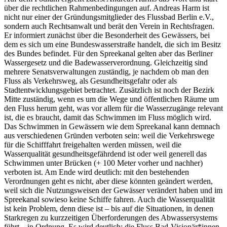
über die rechtlichen Rahmenbedingungen auf. Andreas Harm ist
nicht nur einer der Gründungsmitglieder des Flussbad Berlin e.V.,
sondern auch Rechtsanwalt und berät den Verein in Rechtsfragen.
Er informiert zunächst über die Besonderheit des Gewässers, bei
dem es sich um eine Bundeswasserstraße handelt, die sich im Besitz
des Bundes befindet. Für den Spreekanal gelten aber das Berliner
Wassergesetz und die Badewasserverordnung. Gleichzeitig sind
mehrere Senatsverwaltungen zuständig, je nachdem ob man den
Fluss als Verkehrsweg, als Gesundheitsgefahr oder als
Stadtentwicklungsgebiet betrachtet. Zusätzlich ist noch der Bezirk
Mitte zuständig, wenn es um die Wege und öffentlichen Räume um
den Fluss herum geht, was vor allem für die Wasserzugänge relevant
ist, die es braucht, damit das Schwimmen im Fluss möglich wird.
Das Schwimmen in Gewässern wie dem Spreekanal kann demnach
aus verschiedenen Gründen verboten sein: weil die Verkehrswege
für die Schifffahrt freigehalten werden müssen, weil die
Wasserqualität gesundheitsgefährdend ist oder weil generell das
Schwimmen unter Brücken (+ 100 Meter vorher und nachher)
verboten ist. Am Ende wird deutlich: mit den bestehenden
Verordnungen geht es nicht, aber diese könnten geändert werden,
weil sich die Nutzungsweisen der Gewässer verändert haben und im
Spreekanal sowieso keine Schiffe fahren. Auch die Wasserqualität
ist kein Problem, denn diese ist – bis auf die Situationen, in denen
Starkregen zu kurzzeitigen Überforderungen des Abwassersystems
führt – in Ordnung. Es wird deutlich: die Fluss Bad-Visionär*innen