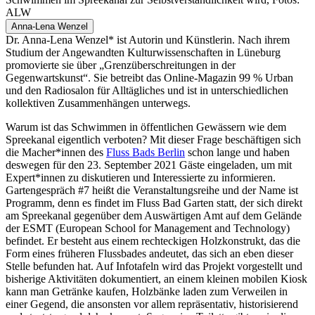
ALW
Anna-Lena Wenzel
Dr. Anna-Lena Wenzel* ist Autorin und Künstlerin. Nach ihrem
Studium der Angewandten Kulturwissenschaften in Lüneburg
promovierte sie über „Grenzüberschreitungen in der
Gegenwartskunst“. Sie betreibt das Online-Magazin 99 % Urban
und den Radiosalon für Alltägliches und ist in unterschiedlichen
kollektiven Zusammenhängen unterwegs.
Warum ist das Schwimmen in öffentlichen Gewässern wie dem
Spreekanal eigentlich verboten? Mit dieser Frage beschäftigen sich
die Macher*innen des
Fluss Bads Berlin
schon lange und haben
deswegen für den 23. September 2021 Gäste eingeladen, um mit
Expert*innen zu diskutieren und Interessierte zu informieren.
Gartengespräch #7 heißt die Veranstaltungsreihe und der Name ist
Programm, denn es findet im Fluss Bad Garten statt, der sich direkt
am Spreekanal gegenüber dem Auswärtigen Amt auf dem Gelände
der ESMT (European School for Management and Technology)
befindet. Er besteht aus einem rechteckigen Holzkonstrukt, das die
Form eines früheren Flussbades andeutet, das sich an eben dieser
Stelle befunden hat. Auf Infotafeln wird das Projekt vorgestellt und
bisherige Aktivitäten dokumentiert, an einem kleinen mobilen Kiosk
kann man Getränke kaufen, Holzbänke laden zum Verweilen in
einer Gegend, die ansonsten vor allem repräsentativ, historisierend