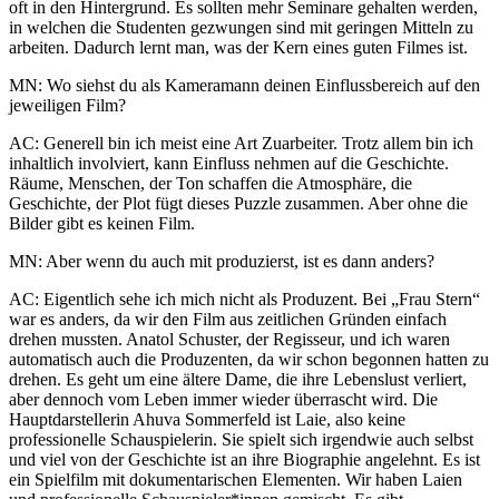
oft in den Hintergrund. Es sollten mehr Seminare gehalten werden,
in welchen die Studenten gezwungen sind mit geringen Mitteln zu
arbeiten. Dadurch lernt man, was der Kern eines guten Filmes ist.
MN: Wo siehst du als Kameramann deinen Einflussbereich auf den
jeweiligen Film?
AC: Generell bin ich meist eine Art Zuarbeiter. Trotz allem bin ich
inhaltlich involviert, kann Einfluss nehmen auf die Geschichte.
Räume, Menschen, der Ton schaffen die Atmosphäre, die
Geschichte, der Plot fügt dieses Puzzle zusammen. Aber ohne die
Bilder gibt es keinen Film.
MN: Aber wenn du auch mit produzierst, ist es dann anders?
AC: Eigentlich sehe ich mich nicht als Produzent. Bei „Frau Stern“
war es anders, da wir den Film aus zeitlichen Gründen einfach
drehen mussten. Anatol Schuster, der Regisseur, und ich waren
automatisch auch die Produzenten, da wir schon begonnen hatten zu
drehen. Es geht um eine ältere Dame, die ihre Lebenslust verliert,
aber dennoch vom Leben immer wieder überrascht wird. Die
Hauptdarstellerin Ahuva Sommerfeld ist Laie, also keine
professionelle Schauspielerin. Sie spielt sich irgendwie auch selbst
und viel von der Geschichte ist an ihre Biographie angelehnt. Es ist
ein Spielfilm mit dokumentarischen Elementen. Wir haben Laien