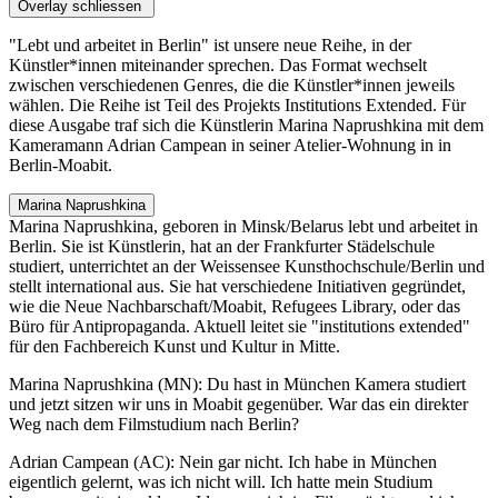
Overlay schliessen
"Lebt und arbeitet in Berlin" ist unsere neue Reihe, in der
Künstler*innen miteinander sprechen. Das Format wechselt
zwischen verschiedenen Genres, die die Künstler*innen jeweils
wählen. Die Reihe ist Teil des Projekts Institutions Extended. Für
diese Ausgabe traf sich die Künstlerin Marina Naprushkina mit dem
Kameramann Adrian Campean in seiner Atelier-Wohnung in in
Berlin-Moabit.
Marina Naprushkina
Marina Naprushkina, geboren in Minsk/Belarus lebt und arbeitet in
Berlin. Sie ist Künstlerin, hat an der Frankfurter Städelschule
studiert, unterrichtet an der Weissensee Kunsthochschule/Berlin und
stellt international aus. Sie hat verschiedene Initiativen gegründet,
wie die Neue Nachbarschaft/Moabit, Refugees Library, oder das
Büro für Antipropaganda. Aktuell leitet sie "institutions extended"
für den Fachbereich Kunst und Kultur in Mitte.
Marina Naprushkina (MN): Du hast in München Kamera studiert
und jetzt sitzen wir uns in Moabit gegenüber. War das ein direkter
Weg nach dem Filmstudium nach Berlin?
Adrian Campean (AC): Nein gar nicht. Ich habe in München
eigentlich gelernt, was ich nicht will. Ich hatte mein Studium