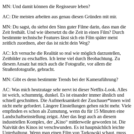
MN: Und damit können die Regisseure leben?
AC: Die meisten arbeiten aus genau diesen Gründen mit mir.
MN: Du sagst, du siehst den Sinn guter Filme darin, dass man die
Zeit festhält. Und wie übersetzt du die Zeit in einen Film? Durch
bestimmte technische Features lässt sich ein Film später meist
zeitlich zuordnen, aber das ist nicht dein Weg?
AC: Ich versuche die Realität so real wie möglich darzustellen,
Zeitbilder zu erschaffen. Ich lerne viel durch Beobachtung. Zu
diesem Ansatz hat mich auch die Fotografie, vor allem die
Straßenfotografie, gebracht.
MN: Gibt es denn bestimmte Trends bei der Kameraführung?
AC: Was mich heutzutage sehr nervt ist dieser Netflix-Look. Alles
ist weich, schummrig, dunkel. Es ist einander immer ähnlich und
schnell geschnitten. Die Aufmerksamkeit der Zuschauer*innen wird
nicht mehr gefordert. Längere Einstellungen gehen nicht mehr. Viele
empfinden es schon als Zumutung, wenn du für 15 Minuten eine
Landschaftseinstellung zeigst. Aber das liegt auch an diesem
industriellen Komplex, der „Kino“ mittlerweile geworden ist. Die
Naivität des Kinos ist verschwunden. Es ist hauptsächlich leichte
Unterhaltung. Wenn man einen Film von Tarkowski schaut, muss