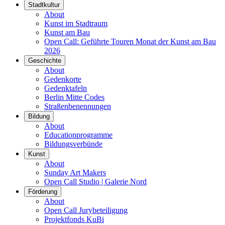
Stadtkultur
About
Kunst im Stadtraum
Kunst am Bau
Open Call: Geführte Touren Monat der Kunst am Bau
2026
Geschichte
About
Gedenkorte
Gedenktafeln
Berlin Mitte Codes
Straßenbenennungen
Bildung
About
Educationprogramme
Bildungsverbünde
Kunst
About
Sunday Art Makers
Open Call Studio | Galerie Nord
Förderung
About
Open Call Jurybeteiligung
Projektfonds KuBi