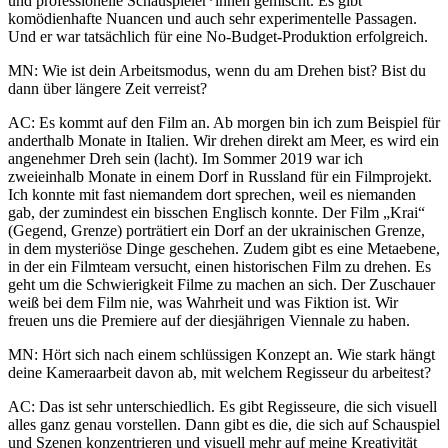
und professionelle Schauspieler*innen gemischt. Es gibt
komödienhafte Nuancen und auch sehr experimentelle Passagen.
Und er war tatsächlich für eine No-Budget-Produktion erfolgreich.
MN: Wie ist dein Arbeitsmodus, wenn du am Drehen bist? Bist du
dann über längere Zeit verreist?
AC: Es kommt auf den Film an. Ab morgen bin ich zum Beispiel für
anderthalb Monate in Italien. Wir drehen direkt am Meer, es wird ein
angenehmer Dreh sein (lacht). Im Sommer 2019 war ich
zweieinhalb Monate in einem Dorf in Russland für ein Filmprojekt.
Ich konnte mit fast niemandem dort sprechen, weil es niemanden
gab, der zumindest ein bisschen Englisch konnte. Der Film „Krai“
(Gegend, Grenze) porträtiert ein Dorf an der ukrainischen Grenze,
in dem mysteriöse Dinge geschehen. Zudem gibt es eine Metaebene,
in der ein Filmteam versucht, einen historischen Film zu drehen. Es
geht um die Schwierigkeit Filme zu machen an sich. Der Zuschauer
weiß bei dem Film nie, was Wahrheit und was Fiktion ist. Wir
freuen uns die Premiere auf der diesjährigen Viennale zu haben.
MN: Hört sich nach einem schlüssigen Konzept an. Wie stark hängt
deine Kameraarbeit davon ab, mit welchem Regisseur du arbeitest?
AC: Das ist sehr unterschiedlich. Es gibt Regisseure, die sich visuell
alles ganz genau vorstellen. Dann gibt es die, die sich auf Schauspiel
und Szenen konzentrieren und visuell mehr auf meine Kreativität