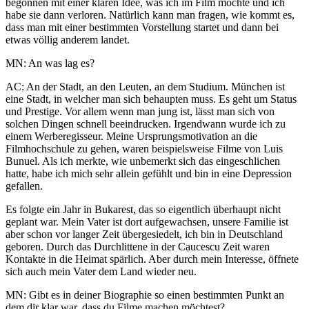
begonnen mit einer klaren Idee, was ich im Film möchte und ich
habe sie dann verloren. Natürlich kann man fragen, wie kommt es,
dass man mit einer bestimmten Vorstellung startet und dann bei
etwas völlig anderem landet.
MN: An was lag es?
AC: An der Stadt, an den Leuten, an dem Studium. München ist
eine Stadt, in welcher man sich behaupten muss. Es geht um Status
und Prestige. Vor allem wenn man jung ist, lässt man sich von
solchen Dingen schnell beeindrucken. Irgendwann wurde ich zu
einem Werberegisseur. Meine Ursprungsmotivation an die
Filmhochschule zu gehen, waren beispielsweise Filme von Luis
Bunuel. Als ich merkte, wie unbemerkt sich das eingeschlichen
hatte, habe ich mich sehr allein gefühlt und bin in eine Depression
gefallen.
Es folgte ein Jahr in Bukarest, das so eigentlich überhaupt nicht
geplant war. Mein Vater ist dort aufgewachsen, unsere Familie ist
aber schon vor langer Zeit übergesiedelt, ich bin in Deutschland
geboren. Durch das Durchlittene in der Caucescu Zeit waren
Kontakte in die Heimat spärlich. Aber durch mein Interesse, öffnete
sich auch mein Vater dem Land wieder neu.
MN: Gibt es in deiner Biographie so einen bestimmten Punkt an
dem dir klar war, dass du Filme machen möchtest?