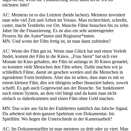
nächsten Jahr?
AC: Meistens ist es das Letztere (beide lachen). Meistens investiert
man sehr viel Zeit und Arbeit im Voraus. Man recherchiert, schreibt,
castet, macht Testdrehs vor Ort. Manche Filme brauchen bis zu zehn
Jahre für die Finanzierung. Es ist also ein sehr anstrengender
Prozess für die Autor*innen und Regisseur*innen.
MN: Und wenn der Film fertig ist, ist man dann zufrieden?
AC: Wenn der Film gut ist. Wenn man Glück hat und einen Verleih
findet, kommt der Film in die Kinos. „Frau Stern“ hat sich vier
Monate im Kino gehalten, der Film ist anfangs in 30 Kinos gestartet,
so konnten viele Menschen den Film sehen. Dafür machen wir ja
schließlich Filme, damit sie gesehen werden und die Menschen in
irgendeiner Form berühren. Aber das ist selten, dass man es mit so
einem kleinen Film, den wir übrigens selber finanziert haben, soweit
schafft. Es gab auch Gegenwind aus der Branche. Sie funktioniert
nach einem System, an dem viel hängt und da kann man nicht
einfach so daherkommen und einen Film ohne Geld machen.
MN: Das wäre aus Sicht der Etablierten natürlich das falsche Signal.
Du arbeitest mit dem ganzen Spektrum von Dokumentar- bis
Spielfilm. Wo liegen die Unterschiede in der Kameraarbeit?
AC: Im Dokumentarfilm ist man meistens zu dritt oder zu viert. Man