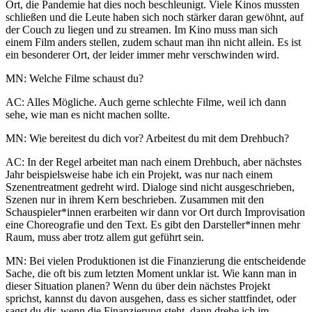
Ort, die Pandemie hat dies noch beschleunigt. Viele Kinos mussten
schließen und die Leute haben sich noch stärker daran gewöhnt, auf
der Couch zu liegen und zu streamen. Im Kino muss man sich
einem Film anders stellen, zudem schaut man ihn nicht allein. Es ist
ein besonderer Ort, der leider immer mehr verschwinden wird.
MN: Welche Filme schaust du?
AC: Alles Mögliche. Auch gerne schlechte Filme, weil ich dann
sehe, wie man es nicht machen sollte.
MN: Wie bereitest du dich vor? Arbeitest du mit dem Drehbuch?
AC: In der Regel arbeitet man nach einem Drehbuch, aber nächstes
Jahr beispielsweise habe ich ein Projekt, was nur nach einem
Szenentreatment gedreht wird. Dialoge sind nicht ausgeschrieben,
Szenen nur in ihrem Kern beschrieben. Zusammen mit den
Schauspieler*innen erarbeiten wir dann vor Ort durch Improvisation
eine Choreografie und den Text. Es gibt den Darsteller*innen mehr
Raum, muss aber trotz allem gut geführt sein.
MN: Bei vielen Produktionen ist die Finanzierung die entscheidende
Sache, die oft bis zum letzten Moment unklar ist. Wie kann man in
dieser Situation planen? Wenn du über dein nächstes Projekt
sprichst, kannst du davon ausgehen, dass es sicher stattfindet, oder
sagst du dir, wenn die Finanzierung steht, dann drehe ich im