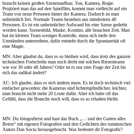
braucht keinen großen Szenenaufbau. Ton, Kamera, Regie.
Projiziert man das auf den Spielfilm, kommt man vielleicht auf ein
Team von neun Personen hinter der Kamera. Dadurch ist man
unheimlich frei. Normale Teams bestehen aus mindestens 40
Personen. Es ist ein unheimlicher Aufwand bis eine Szene gedreht
werden kann. Szenenbild, Maske, Kostüm, alle brauchen Zeit. Man
hat im kleinen Team weniger Kontrolle, muss sich mehr den
Umständen unterordnen, dafür entsteht durch die Spontaneität oft
eine Magie.
MN: Aber glaubst du, dass es so bleiben wird, dass trotz des ganzen
technischen Fortschritts man noch dreht mit solchen Riesenteams
wie vor 30 oder 40 Jahren? Oder ist es nur eine Frage der Zeit bis
sich das radikal ändert?
AC: Ich glaube, dass es sich ändern muss. Es ist doch technisch viel
einfacher geworden: die Kameras sind lichtempfindlicher, leichter,
man braucht nicht mehr 20 Leute dafür. Aber ich habe oft das
Gefühl, dass die Branche noch will, dass es so erhalten bleibt.
MN: Du fotografierst und hast das Buch „… und der Garten alles
Beton“ mit eigenen Fotografien und den Gedichten des rumänischen
Autors Dan Sociu herausgebracht. Was bedeutet dir Fotografie?