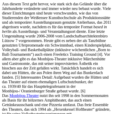
Aus diesem Text geht hervor, wie stark sich das Gelände über die
Jahrhunderte veränderte und immer wieder neu bebaut wurde. Viele
dieser Einrichtungen sind heute verschwunden, wie das von
Studierenden der Weißensee Kunsthochschule als Produktionsstätte
und als temporärer Ausstellungsraum genutzte Atelierhaus, das 2011
abgerissen wurde, nachdem es für das temporäre Format
based in
berlin
als Ausstellungs- und Veranstaltungsort diente. Eine letzte
Umgestaltung wurde 2006-2008 vom Landschaftsarchitektenbüro
Lützow 7 vorgenommen. Heute gibt es neben der als Tanzbühne
genutzten Uferpromenade ein Schwimmbad, einen Kinderspielplatz,
Volleyball- und Basketballplätze (inklusive wöchentlichen „Born to
Ball-Tournaments“) auch einen Freeletics Training Ground [4]. Vor
allem aber gibt es das Monbijou-Theater inklusive Märchenhütte
und Gastronomie, das mit seiner improvisierten Ästhetik ein
bisschen aus der Zeit gefallen wirkt. Tatsächlich handelt es sich
dabei um Hütten, die aus Polen ihren Weg auf das Bunkerdach
fanden. [5] Interessantes Detail: Aufgebaut wurden die Hütten und
das Theater auf einem ehemaligen Luftschutzbunker, der
ca. 1939/40 für das Haupttelegrafenamt in der
Monbijou-/ Oranienburger Straße gebaut wurde. [6]
Das
Monbijou-Theater
nutzt ihn seit 1998 in den Sommermonaten
als Basis für ihr hölzernes Amphitheater, das auch einen
Getränkeausschank und eine Pizzeria umfasst. Das freie Ensemble
des Theaters, das sich 1994 als „Hexenkessel Hoftheater“ gründete,
ist für seine Volkstheaterinszenierungen mit