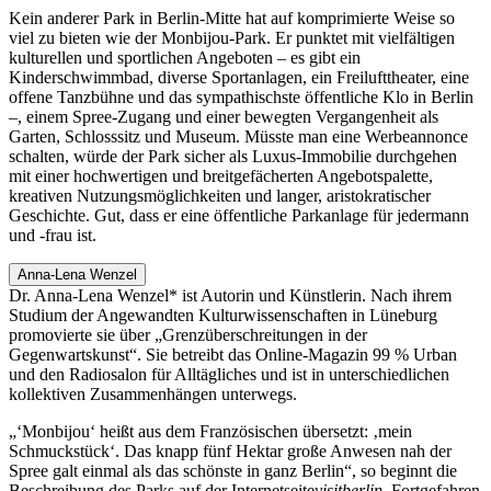
Kein anderer Park in Berlin-Mitte hat auf komprimierte Weise so
viel zu bieten wie der Monbijou-Park. Er punktet mit vielfältigen
kulturellen und sportlichen Angeboten – es gibt ein
Kinderschwimmbad, diverse Sportanlagen, ein Freilufttheater, eine
offene Tanzbühne und das sympathischste öffentliche Klo in Berlin
–, einem Spree-Zugang und einer bewegten Vergangenheit als
Garten, Schlosssitz und Museum. Müsste man eine Werbeannonce
schalten, würde der Park sicher als Luxus-Immobilie durchgehen
mit einer hochwertigen und breitgefächerten Angebotspalette,
kreativen Nutzungsmöglichkeiten und langer, aristokratischer
Geschichte. Gut, dass er eine öffentliche Parkanlage für jedermann
und -frau ist.
Anna-Lena Wenzel
Dr. Anna-Lena Wenzel* ist Autorin und Künstlerin. Nach ihrem
Studium der Angewandten Kulturwissenschaften in Lüneburg
promovierte sie über „Grenzüberschreitungen in der
Gegenwartskunst“. Sie betreibt das Online-Magazin 99 % Urban
und den Radiosalon für Alltägliches und ist in unterschiedlichen
kollektiven Zusammenhängen unterwegs.
„‘Monbijou‘ heißt aus dem Französischen übersetzt: ‚mein
Schmuckstück‘. Das knapp fünf Hektar große Anwesen nah der
Spree galt einmal als das schönste in ganz Berlin“, so beginnt die
Beschreibung des Parks auf der Internetseite
visitberlin
. Fortgefahren