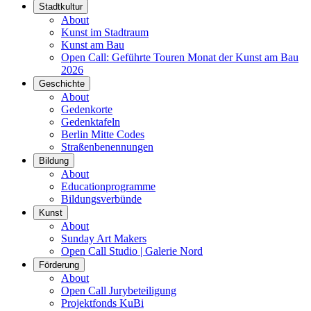
Stadtkultur
About
Kunst im Stadtraum
Kunst am Bau
Open Call: Geführte Touren Monat der Kunst am Bau
2026
Geschichte
About
Gedenkorte
Gedenktafeln
Berlin Mitte Codes
Straßenbenennungen
Bildung
About
Educationprogramme
Bildungsverbünde
Kunst
About
Sunday Art Makers
Open Call Studio | Galerie Nord
Förderung
About
Open Call Jurybeteiligung
Projektfonds KuBi