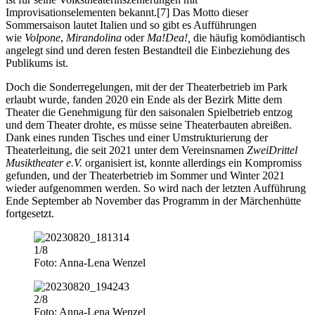
Improvisationselementen bekannt.[7] Das Motto dieser
Sommersaison lautet Italien und so gibt es Aufführungen
wie
Volpone
,
Mirandolina
oder
Ma!Dea!,
die häufig komödiantisch
angelegt sind und deren festen Bestandteil die Einbeziehung des
Publikums ist.
Doch die Sonderregelungen, mit der der Theaterbetrieb im Park
erlaubt wurde, fanden 2020 ein Ende als der Bezirk Mitte dem
Theater die Genehmigung für den saisonalen Spielbetrieb entzog
und dem Theater drohte, es müsse seine Theaterbauten abreißen.
Dank eines runden Tisches und einer Umstrukturierung der
Theaterleitung, die seit 2021 unter dem Vereinsnamen
ZweiDrittel
Musiktheater e.V.
organisiert ist, konnte allerdings ein Kompromiss
gefunden, und der Theaterbetrieb im Sommer und Winter 2021
wieder aufgenommen werden. So wird nach der letzten Aufführung
Ende September ab November das Programm in der Märchenhütte
fortgesetzt.
1/8
Foto: Anna-Lena Wenzel
2/8
Foto: Anna-Lena Wenzel