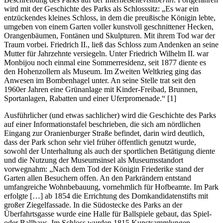
wird mit der Geschichte des Parks als Schlosssitz: „Es war ein
entzückendes kleines Schloss, in dem die preußische Königin lebte,
umgeben von einem Garten voller kunstvoll geschnittener Hecken,
Orangenbäumen, Fontänen und Skulpturen. Mit ihrem Tod war der
Traum vorbei. Friedrich II., ließ das Schloss zum Andenken an seine
Mutter für Jahrzehnte versiegeln. Unter Friedrich Wilhelm II. war
Monbijou noch einmal eine Sommerresidenz, seit 1877 diente es
den Hohenzollern als Museum. Im Zweiten Weltkrieg ging das
Anwesen im Bombenhagel unter. An seine Stelle trat seit den
1960er Jahren eine Grünanlage mit Kinder-Freibad, Brunnen,
Sportanlagen, Rabatten und einer Uferpromenade.“ [1]
Ausführlicher (und etwas sachlicher) wird die Geschichte des Parks
auf einer Informationstafel beschrieben, die sich am nördlichen
Eingang zur Oranienburger Straße befindet, darin wird deutlich,
dass der Park schon sehr viel früher öffentlich genutzt wurde,
sowohl der Unterhaltung als auch der sportlichen Betätigung diente
und die Nutzung der Museumsinsel als Museumsstandort
vorwegnahm: „Nach dem Tod der Königin Friederike stand der
Garten allen Besuchern offen. An den Parkrändern entstand
umfangreiche Wohnbebauung, vornehmlich für Hofbeamte. Im Park
erfolgte […] ab 1854 die Errichtung des Domkandidatenstifts mit
großer Ziegelfassade. In die Südostecke des Parks an der
Überfahrtsgasse wurde eine Halle für Ballspiele gebaut, das Spiel-
oder Ballhaus. Im Schloss wurden 1815 Kunstsammlungen