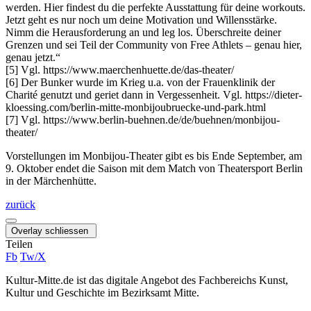
werden. Hier findest du die perfekte Ausstattung für deine workouts.
Jetzt geht es nur noch um deine Motivation und Willensstärke.
Nimm die Herausforderung an und leg los. Überschreite deiner
Grenzen und sei Teil der Community von Free Athlets – genau hier,
genau jetzt.“
[5] Vgl. https://www.maerchenhuette.de/das-theater/
[6] Der Bunker wurde im Krieg u.a. von der Frauenklinik der
Charité genutzt und geriet dann in Vergessenheit. Vgl. https://dieter-
kloessing.com/berlin-mitte-monbijoubruecke-und-park.html
[7] Vgl. https://www.berlin-buehnen.de/de/buehnen/monbijou-
theater/
Vorstellungen im Monbijou-Theater gibt es bis Ende September, am
9. Oktober endet die Saison mit dem Match von Theatersport Berlin
in der Märchenhütte.
zurück
Overlay schliessen
Teilen
Fb
Tw/X
Kultur-Mitte.de ist das digitale Angebot des Fachbereichs Kunst,
Kultur und Geschichte im Bezirksamt Mitte.