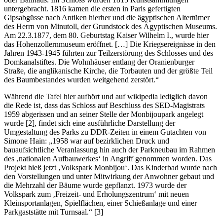
untergebracht. 1816 kamen die ersten in Paris gefertigten
Gipsabgüsse nach Antiken hierher und die ägyptischen Altertümer
des Herrn von Minutoll, der Grundstock des Ägyptischen Museums.
Am 22.3.1877, dem 80. Geburtstag Kaiser Wilhelm I., wurde hier
das Hohenzollernmuseum eröffnet. […] Die Kriegsereignisse in den
Jahren 1943-1945 führten zur Teilzerstörung des Schlosses und des
Domkanalstiftes. Die Wohnhäuser entlang der Oranienburger
Straße, die anglikanische Kirche, die Torbauten und der größte Teil
des Baumbestandes wurden weitgehend zerstört.“
Während die Tafel hier aufhört und auf wikipedia lediglich davon
die Rede ist, dass das Schloss auf Beschluss des SED-Magistrats
1959 abgerissen und an seiner Stelle der Monbijoupark angelegt
wurde [2], findet sich eine ausführliche Darstellung der
Umgestaltung des Parks zu DDR-Zeiten in einem Gutachten von
Simone Hain: „1958 war auf bezirklichen Druck und
bauaufsichtliche Veranlassung hin auch der Parkneubau im Rahmen
des ‚nationalen Aufbauwerkes‘ in Angriff genommen worden. Das
Projekt hieß jetzt ‚Volkspark Monbijou‘. Das Kinderbad wurde nach
den Vorstellungen und unter Mitwirkung der Anwohner gebaut und
die Mehrzahl der Bäume wurde gepflanzt. 1973 wurde der
Volkspark zum ‚Freizeit- und Erholungszentrum‘ mit neuen
Kleinsportanlagen, Spielflächen, einer Schießanlage und einer
Parkgaststätte mit Turnsaal.“ [3]