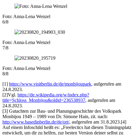
Foto: Anna-Lena Wenzel
6/8
Foto: Anna-Lena Wenzel
7/8
Foto: Anna-Lena Wenzel
8/8
[1]
https://www.visitberlin.de/de/monbijoupark
, aufgerufen am
24.8.2023.
[2]Vgl.
https://de.wikipedia.org/w/index.php?
title=Schloss_Monbijou&oldid=236538937
, aufgerufen am
24.8.2023.
[3] Gutachten zur Bau- und Planungsgeschichte des Volkspark
Monbijou 1949 – 1989 von Dr. Simone Hain, zit. nach:
http://www.basedinberlin.de/de/ort/
, aufgerufen am 31.8.2023.[4]
Auf einem Infoschild heißt es: „Freelectics hat diesen Trainingsplatz
entwickelt, um dir zu helfen, zur besten Version deiner selbst zu