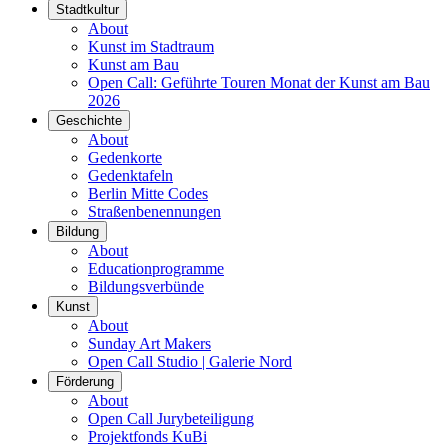
Stadtkultur
About
Kunst im Stadtraum
Kunst am Bau
Open Call: Geführte Touren Monat der Kunst am Bau
2026
Geschichte
About
Gedenkorte
Gedenktafeln
Berlin Mitte Codes
Straßenbenennungen
Bildung
About
Educationprogramme
Bildungsverbünde
Kunst
About
Sunday Art Makers
Open Call Studio | Galerie Nord
Förderung
About
Open Call Jurybeteiligung
Projektfonds KuBi