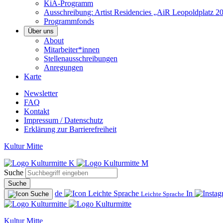
KiA-Programm
Ausschreibung: Artist Residencies „AiR Leopoldplatz 2
Programmfonds
Über uns
About
Mitarbeiter*innen
Stellenausschreibungen
Anregungen
Karte
Newsletter
FAQ
Kontakt
Impressum / Datenschutz
Erklärung zur Barrierefreiheit
Kultur Mitte
Suche
Suche
de
In
Leichte Sprache
Kultur Mitte