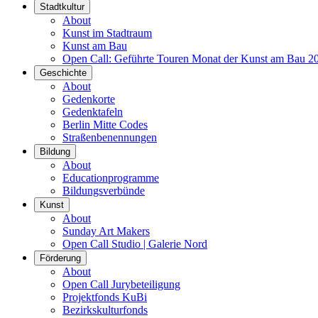
Stadtkultur
About
Kunst im Stadtraum
Kunst am Bau
Open Call: Geführte Touren Monat der Kunst am Bau 2
Geschichte
About
Gedenkorte
Gedenktafeln
Berlin Mitte Codes
Straßenbenennungen
Bildung
About
Educationprogramme
Bildungsverbünde
Kunst
About
Sunday Art Makers
Open Call Studio | Galerie Nord
Förderung
About
Open Call Jurybeteiligung
Projektfonds KuBi
Bezirkskulturfonds