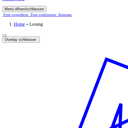
Menü öffnen/schliessen
Font ver­­größern
Font ver­­kleinern
Kontrast
Home
»
Lesung
Overlay schliessen