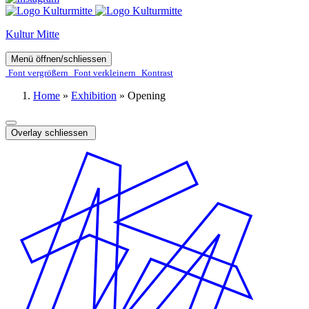
Kultur Mitte
Menü öffnen/schliessen
Font ver­­größern
Font ver­­kleinern
Kontrast
Home
»
Exhibition
»
Opening
Overlay schliessen