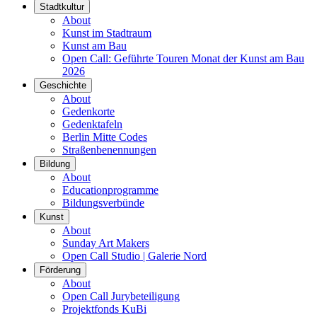
Stadtkultur
About
Kunst im Stadtraum
Kunst am Bau
Open Call: Geführte Touren Monat der Kunst am Bau
2026
Geschichte
About
Gedenkorte
Gedenktafeln
Berlin Mitte Codes
Straßenbenennungen
Bildung
About
Educationprogramme
Bildungsverbünde
Kunst
About
Sunday Art Makers
Open Call Studio | Galerie Nord
Förderung
About
Open Call Jurybeteiligung
Projektfonds KuBi