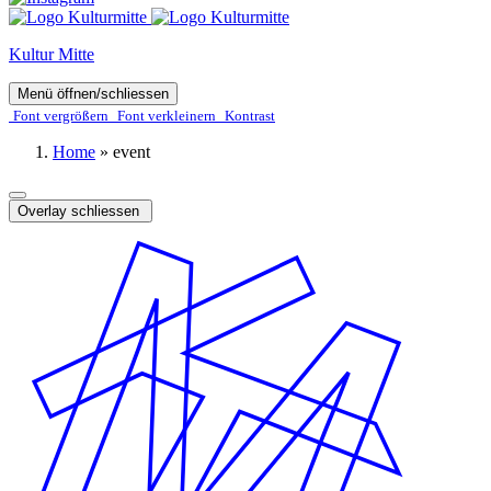
Kultur Mitte
Menü öffnen/schliessen
Font ver­­größern
Font ver­­kleinern
Kontrast
Home
»
event
Overlay schliessen