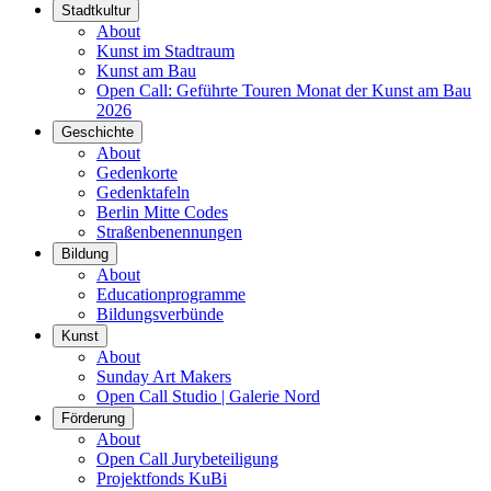
Stadtkultur
About
Kunst im Stadtraum
Kunst am Bau
Open Call: Geführte Touren Monat der Kunst am Bau
2026
Geschichte
About
Gedenkorte
Gedenktafeln
Berlin Mitte Codes
Straßenbenennungen
Bildung
About
Educationprogramme
Bildungsverbünde
Kunst
About
Sunday Art Makers
Open Call Studio | Galerie Nord
Förderung
About
Open Call Jurybeteiligung
Projektfonds KuBi