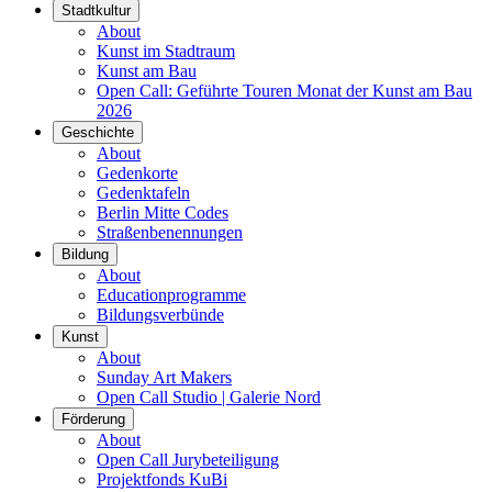
Stadtkultur
About
Kunst im Stadtraum
Kunst am Bau
Open Call: Geführte Touren Monat der Kunst am Bau
2026
Geschichte
About
Gedenkorte
Gedenktafeln
Berlin Mitte Codes
Straßenbenennungen
Bildung
About
Educationprogramme
Bildungsverbünde
Kunst
About
Sunday Art Makers
Open Call Studio | Galerie Nord
Förderung
About
Open Call Jurybeteiligung
Projektfonds KuBi