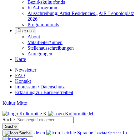
Bezirkskulturfonds
KiA-Programm
Ausschreibung: Artist Residencies „AiR Leopoldplatz
2026“
Programmfonds
Über uns
About
Mitarbeiter*innen
Stellenausschreibungen
Anregungen
Karte
Newsletter
FAQ
Kontakt
Impressum / Datenschutz
Erklärung zur Barrierefreiheit
Kultur Mitte
Suche
Suche
de
en
In
Leichte Sprache