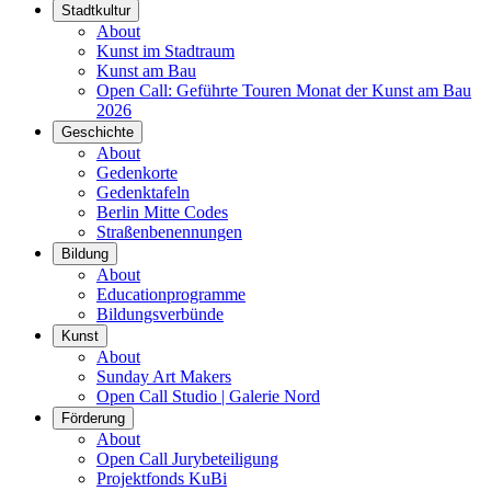
Stadtkultur
About
Kunst im Stadtraum
Kunst am Bau
Open Call: Geführte Touren Monat der Kunst am Bau
2026
Geschichte
About
Gedenkorte
Gedenktafeln
Berlin Mitte Codes
Straßenbenennungen
Bildung
About
Educationprogramme
Bildungsverbünde
Kunst
About
Sunday Art Makers
Open Call Studio | Galerie Nord
Förderung
About
Open Call Jurybeteiligung
Projektfonds KuBi