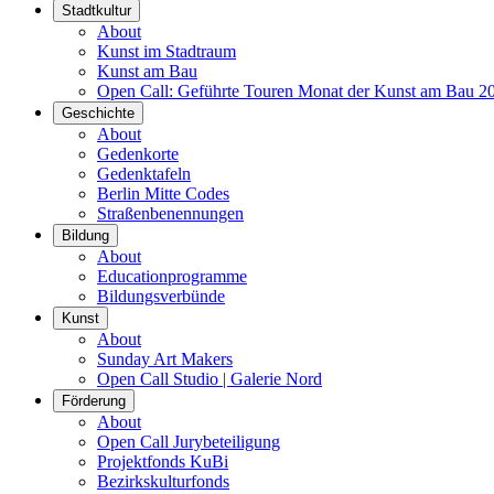
Stadtkultur
About
Kunst im Stadtraum
Kunst am Bau
Open Call: Geführte Touren Monat der Kunst am Bau 2
Geschichte
About
Gedenkorte
Gedenktafeln
Berlin Mitte Codes
Straßenbenennungen
Bildung
About
Educationprogramme
Bildungsverbünde
Kunst
About
Sunday Art Makers
Open Call Studio | Galerie Nord
Förderung
About
Open Call Jurybeteiligung
Projektfonds KuBi
Bezirkskulturfonds