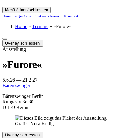
Menü öffnen/schliessen
Font ver­­größern
Font ver­­kleinern
Kontrast
Home
»
Termine
»
»Furore«
Overlay schliessen
Ausstellung
»Furore«
5.6.26 — 21.2.27
Bärenzwinger
Bärenzwinger Berlin
Rungestraße 30
10179 Berlin
Grafik: Nora Keilig
Overlay schliessen