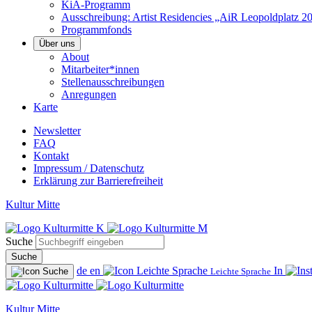
KiA-Programm
Ausschreibung: Artist Residencies „AiR Leopoldplatz 2
Programmfonds
Über uns
About
Mitarbeiter*innen
Stellenausschreibungen
Anregungen
Karte
Newsletter
FAQ
Kontakt
Impressum / Datenschutz
Erklärung zur Barrierefreiheit
Kultur Mitte
Suche
Suche
de
en
In
Leichte Sprache
Kultur Mitte