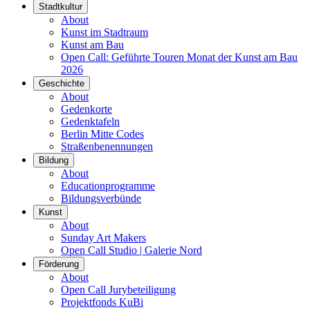
Stadtkultur
About
Kunst im Stadtraum
Kunst am Bau
Open Call: Geführte Touren Monat der Kunst am Bau
2026
Geschichte
About
Gedenkorte
Gedenktafeln
Berlin Mitte Codes
Straßenbenennungen
Bildung
About
Educationprogramme
Bildungsverbünde
Kunst
About
Sunday Art Makers
Open Call Studio | Galerie Nord
Förderung
About
Open Call Jurybeteiligung
Projektfonds KuBi