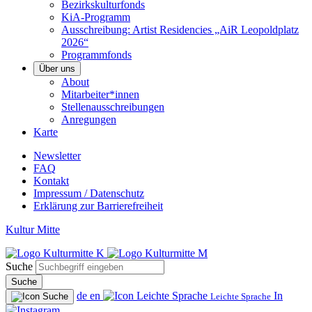
Bezirkskulturfonds
KiA-Programm
Ausschreibung: Artist Residencies „AiR Leopoldplatz
2026“
Programmfonds
Über uns
About
Mitarbeiter*innen
Stellenausschreibungen
Anregungen
Karte
Newsletter
FAQ
Kontakt
Impressum / Datenschutz
Erklärung zur Barrierefreiheit
Kultur Mitte
Suche
Suche
de
en
In
Leichte Sprache