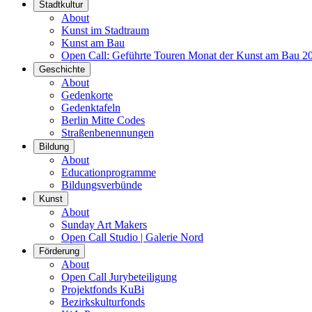
Stadtkultur
About
Kunst im Stadtraum
Kunst am Bau
Open Call: Geführte Touren Monat der Kunst am Bau 2
Geschichte
About
Gedenkorte
Gedenktafeln
Berlin Mitte Codes
Straßenbenennungen
Bildung
About
Educationprogramme
Bildungsverbünde
Kunst
About
Sunday Art Makers
Open Call Studio | Galerie Nord
Förderung
About
Open Call Jurybeteiligung
Projektfonds KuBi
Bezirkskulturfonds