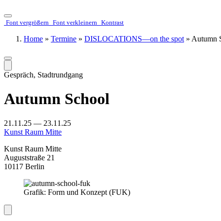
Menü
Font ver­­größern
Font ver­­kleinern
Kontrast
öffnen/schliessen
Home
»
Termine
»
DISLOCATIONS—on the spot
»
Autumn 
Overlay
schliessen
Gespräch, Stadtrundgang
Autumn School
21.11.25 — 23.11.25
Kunst Raum Mitte
Kunst Raum Mitte
Auguststraße 21
10117 Berlin
Grafik: Form und Konzept (FUK)
Overlay
schliessen