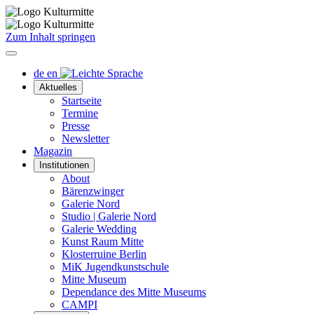
Zum Inhalt springen
Menü
öffnen/schliessen
de
en
Aktuelles
Startseite
Termine
Presse
Newsletter
Magazin
Institutionen
About
Bärenzwinger
Galerie Nord
Studio | Galerie Nord
Galerie Wedding
Kunst Raum Mitte
Klosterruine Berlin
MiK Jugendkunstschule
Mitte Museum
Dependance des Mitte Museums
CAMPI