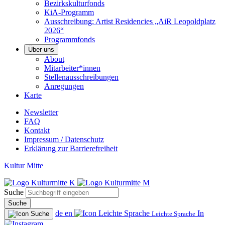
Bezirkskulturfonds
KiA-Programm
Ausschreibung: Artist Residencies „AiR Leopoldplatz
2026“
Programmfonds
Über uns
About
Mitarbeiter*innen
Stellenausschreibungen
Anregungen
Karte
Newsletter
FAQ
Kontakt
Impressum / Datenschutz
Erklärung zur Barrierefreiheit
Kultur Mitte
Suche
Suche
de
en
In
Leichte Sprache