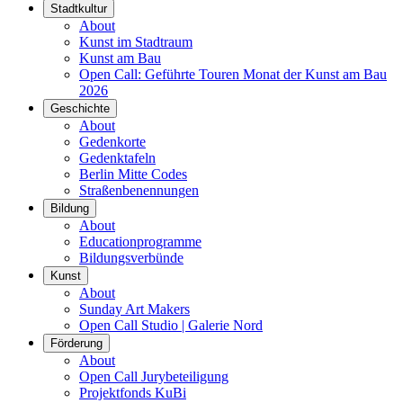
Stadtkultur
About
Kunst im Stadtraum
Kunst am Bau
Open Call: Geführte Touren Monat der Kunst am Bau
2026
Geschichte
About
Gedenkorte
Gedenktafeln
Berlin Mitte Codes
Straßenbenennungen
Bildung
About
Educationprogramme
Bildungsverbünde
Kunst
About
Sunday Art Makers
Open Call Studio | Galerie Nord
Förderung
About
Open Call Jurybeteiligung
Projektfonds KuBi