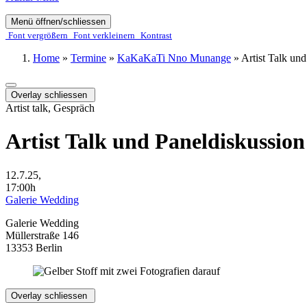
Menü öffnen/schliessen
Font ver­­größern
Font ver­­kleinern
Kontrast
Home
»
Termine
»
KaKaKaTi Nno Munange
»
Artist Talk un
Overlay schliessen
Artist talk, Gespräch
Artist Talk und Paneldiskussion
12.7.25,
17:00h
Galerie Wedding
Galerie Wedding
Müllerstraße 146
13353 Berlin
Overlay schliessen