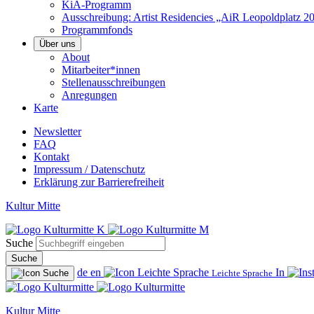
KiA-Programm
Ausschreibung: Artist Residencies „AiR Leopoldplatz 2
Programmfonds
Über uns
About
Mitarbeiter*innen
Stellenausschreibungen
Anregungen
Karte
Newsletter
FAQ
Kontakt
Impressum / Datenschutz
Erklärung zur Barrierefreiheit
Kultur Mitte
Suche
Suche
de
en
In
Leichte Sprache
Kultur Mitte