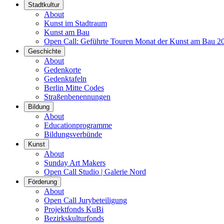
Stadtkultur
About
Kunst im Stadtraum
Kunst am Bau
Open Call: Geführte Touren Monat der Kunst am Bau 2
Geschichte
About
Gedenkorte
Gedenktafeln
Berlin Mitte Codes
Straßenbenennungen
Bildung
About
Educationprogramme
Bildungsverbünde
Kunst
About
Sunday Art Makers
Open Call Studio | Galerie Nord
Förderung
About
Open Call Jurybeteiligung
Projektfonds KuBi
Bezirkskulturfonds