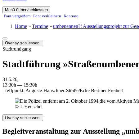
Menü öffnen/schliessen
Font ver­­größern
Font ver­­kleinern
Kontrast
Home
»
Termine
»
umbenennen?! Ausstellungsprojekt zur Gesc
Overlay schliessen
Stadtrundgang
Stadtführung »Straßenumbenen
31.5.26,
13:30h — 15:30h
Treffpunkt: Auguste-Hauschner-Straße/Ecke Berliner Freiheit
© J. Henschel
Overlay schliessen
Begleitveranstaltung zur Ausstellung „um