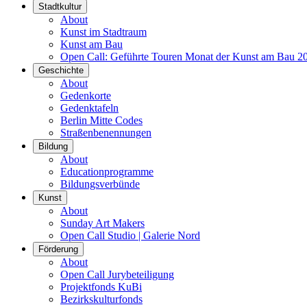
Stadtkultur
About
Kunst im Stadtraum
Kunst am Bau
Open Call: Geführte Touren Monat der Kunst am Bau 2
Geschichte
About
Gedenkorte
Gedenktafeln
Berlin Mitte Codes
Straßenbenennungen
Bildung
About
Educationprogramme
Bildungsverbünde
Kunst
About
Sunday Art Makers
Open Call Studio | Galerie Nord
Förderung
About
Open Call Jurybeteiligung
Projektfonds KuBi
Bezirkskulturfonds