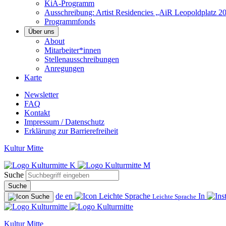
KiA-Programm
Ausschreibung: Artist Residencies „AiR Leopoldplatz 2
Programmfonds
Über uns
About
Mitarbeiter*innen
Stellenausschreibungen
Anregungen
Karte
Newsletter
FAQ
Kontakt
Impressum / Datenschutz
Erklärung zur Barrierefreiheit
Kultur Mitte
Suche
Suche
de
en
In
Leichte Sprache
Kultur Mitte