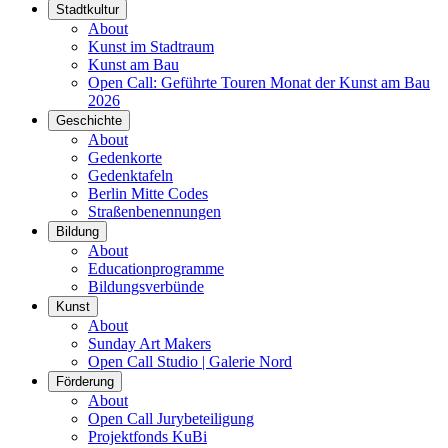
Stadtkultur
About
Kunst im Stadtraum
Kunst am Bau
Open Call: Geführte Touren Monat der Kunst am Bau
2026
Geschichte
About
Gedenkorte
Gedenktafeln
Berlin Mitte Codes
Straßenbenennungen
Bildung
About
Educationprogramme
Bildungsverbünde
Kunst
About
Sunday Art Makers
Open Call Studio | Galerie Nord
Förderung
About
Open Call Jurybeteiligung
Projektfonds KuBi