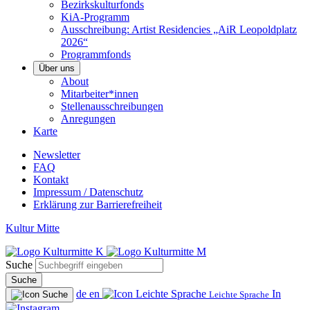
Bezirkskulturfonds
KiA-Programm
Ausschreibung: Artist Residencies „AiR Leopoldplatz
2026“
Programmfonds
Über uns
About
Mitarbeiter*innen
Stellenausschreibungen
Anregungen
Karte
Newsletter
FAQ
Kontakt
Impressum / Datenschutz
Erklärung zur Barrierefreiheit
Kultur Mitte
Suche
Suche
de
en
In
Leichte Sprache