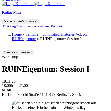
Kultur Mitte
Menü öffnen/schliessen
Font ver­­größern
Font ver­­kleinern
Kontrast
Home
»
Termine
»
Unfinished Histories Vol. X:
RUINeigentum
»
RUINEigentum: Session I
Overlay schliessen
Workshop
RUINEigentum: Session I
18.11.25,
18:00h — 21:00h
nGbK
Karl-Liebknecht-Straße 11, 10178 Berlin, 1. Stock