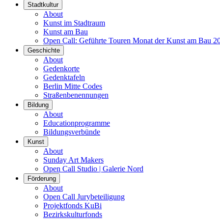
Stadtkultur
About
Kunst im Stadtraum
Kunst am Bau
Open Call: Geführte Touren Monat der Kunst am Bau 2
Geschichte
About
Gedenkorte
Gedenktafeln
Berlin Mitte Codes
Straßenbenennungen
Bildung
About
Educationprogramme
Bildungsverbünde
Kunst
About
Sunday Art Makers
Open Call Studio | Galerie Nord
Förderung
About
Open Call Jurybeteiligung
Projektfonds KuBi
Bezirkskulturfonds