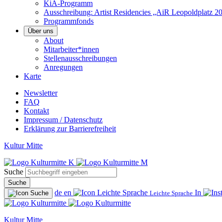
KiA-Programm
Ausschreibung: Artist Residencies „AiR Leopoldplatz 2
Programmfonds
Über uns
About
Mitarbeiter*innen
Stellenausschreibungen
Anregungen
Karte
Newsletter
FAQ
Kontakt
Impressum / Datenschutz
Erklärung zur Barrierefreiheit
Kultur Mitte
Suche
Suche
de
en
In
Leichte Sprache
Kultur Mitte