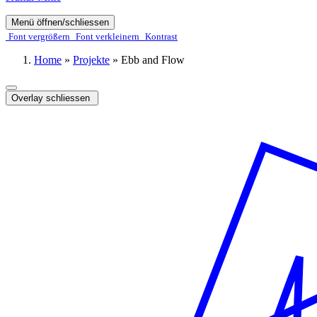
Menü öffnen/schliessen
Font ver­­größern
Font ver­­kleinern
Kontrast
Home
»
Projekte
»
Ebb and Flow
Overlay schliessen