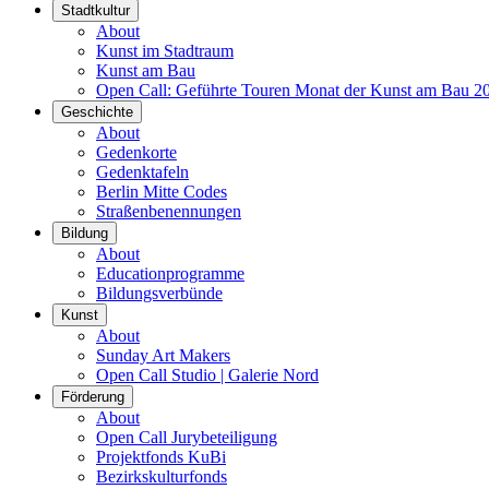
Stadtkultur
About
Kunst im Stadtraum
Kunst am Bau
Open Call: Geführte Touren Monat der Kunst am Bau 2
Geschichte
About
Gedenkorte
Gedenktafeln
Berlin Mitte Codes
Straßenbenennungen
Bildung
About
Educationprogramme
Bildungsverbünde
Kunst
About
Sunday Art Makers
Open Call Studio | Galerie Nord
Förderung
About
Open Call Jurybeteiligung
Projektfonds KuBi
Bezirkskulturfonds