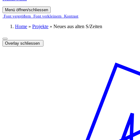
Menü öffnen/schliessen
Font ver­­größern
Font ver­­kleinern
Kontrast
Home
»
Projekte
»
Neues aus alten S/Zeiten
Overlay schliessen