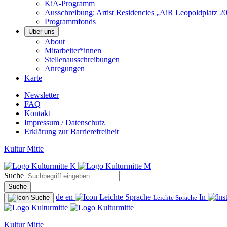
KiA-Programm
Ausschreibung: Artist Residencies „AiR Leopoldplatz 2
Programmfonds
Über uns
About
Mitarbeiter*innen
Stellenausschreibungen
Anregungen
Karte
Newsletter
FAQ
Kontakt
Impressum / Datenschutz
Erklärung zur Barrierefreiheit
Kultur Mitte
Suche
Suche
de
en
In
Leichte Sprache
Kultur Mitte