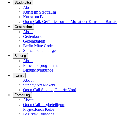
Stadtkultur
About
Kunst im Stadtraum
Kunst am Bau
Open Call: Geführte Touren Monat der Kunst am Bau 2
Geschichte
About
Gedenkorte
Gedenktafeln
Berlin Mitte Codes
Straßenbenennungen
Bildung
About
Educationprogramme
Bildungsverbünde
Kunst
About
Sunday Art Makers
Open Call Studio | Galerie Nord
Förderung
About
Open Call Jurybeteiligung
Projektfonds KuBi
Bezirkskulturfonds