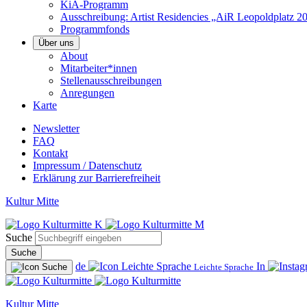
KiA-Programm
Ausschreibung: Artist Residencies „AiR Leopoldplatz 2
Programmfonds
Über uns
About
Mitarbeiter*innen
Stellenausschreibungen
Anregungen
Karte
Newsletter
FAQ
Kontakt
Impressum / Datenschutz
Erklärung zur Barrierefreiheit
Kultur Mitte
Suche
Suche
de
In
Leichte Sprache
Kultur Mitte