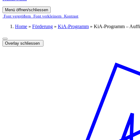
Menü öffnen/schliessen
Font ver­­größern
Font ver­­kleinern
Kontrast
Home
»
Förderung
»
KiA-Programm
»
KiA-Programm – Auff
Overlay schliessen